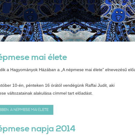
épmese mai élete
ódik a Hagyományok Házában a „A népmese mai élete” elnevezésű elő
któber 10-én, pénteken 16 órától vendégünk Raffai Judit, aki
se változatainak alakulása címmel tart előadást.
BEN: A NÉPMESE MAI ÉLETE
épmese napja 2014