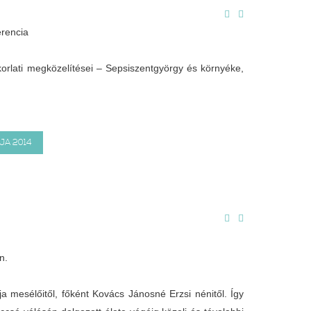
rencia
orlati megközelítései – Sepsiszentgyörgy és környéke,
JA 2014
n.
 mesélőitől, főként Kovács Jánosné Erzsi nénitől. Így