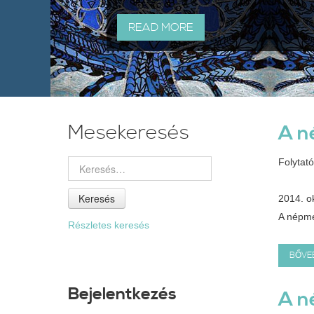
READ MORE
Mesekeresés
A n
Folytat
Keresés
2014. o
A népme
Részletes keresés
BŐVEB
Bejelentkezés
A n