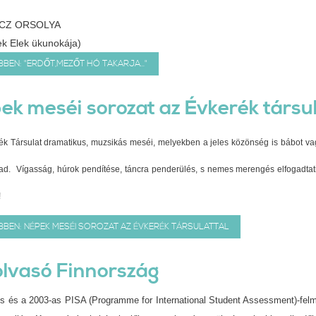
CZ ORSOLYA
k Elek ükunokája)
BEN: "ERDŐT,MEZŐT HÓ TAKARJA..."
ek meséi sorozat az Évkerék társul
ék Társulat dramatikus, muzsikás meséi, melyekben a jeles közönség is bábot vag
d. Vígasság, húrok pendítése, táncra penderülés, s nemes merengés elfogadtatik
!
BEN: NÉPEK MESÉI SOROZAT AZ ÉVKERÉK TÁRSULATTAL
olvasó Finnország
s és a 2003-as PISA (Programme for International Student Assessment)-fel