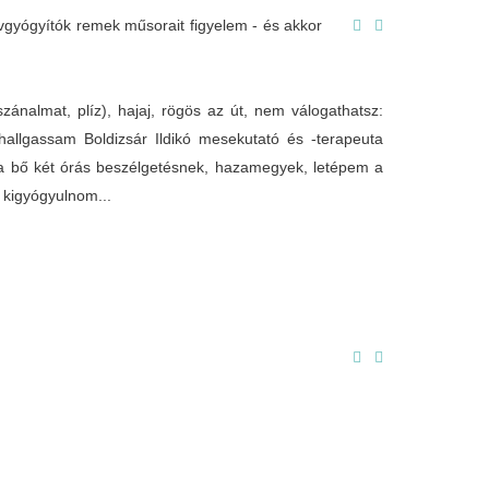
vgyógyítók remek műsorait figyelem - és akkor
ánalmat, plíz), hajaj, rögös az út, nem válogathatsz:
hallgassam Boldizsár Ildikó mesekutató és -terapeuta
 a bő két órás beszélgetésnek, hazamegyek, letépem a
l kigyógyulnom...