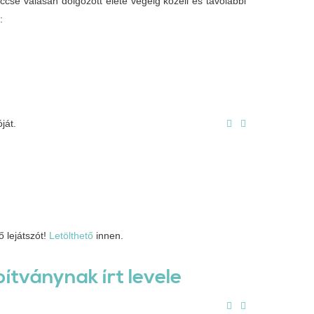
sé válásán dolgozott élete végéig közeli és távolabbi
:
ját.
 lejátszót!
Letölthető
innen.
ítványnak írt levele