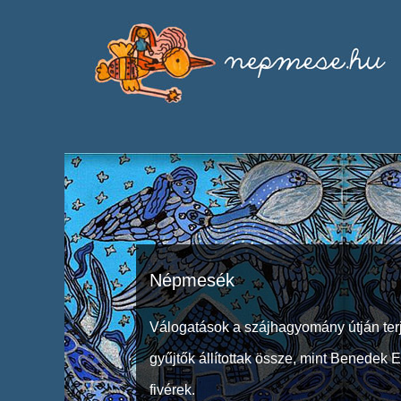
Népmesék
Válogatások a szájhagyomány útján ter
gyűjtők állítottak össze, mint Benedek 
fivérek.