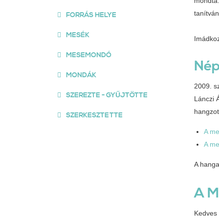
mondta:
tanítván
FORRÁS HELYE
MESÉK
Imádkoz
MESEMONDÓ
Nép
MONDÁK
2009. s
SZEREZTE - GYŰJTÖTTE
Lánczi 
hangzott
SZERKESZTETTE
A me
A me
A hanga
A M
Kedves É