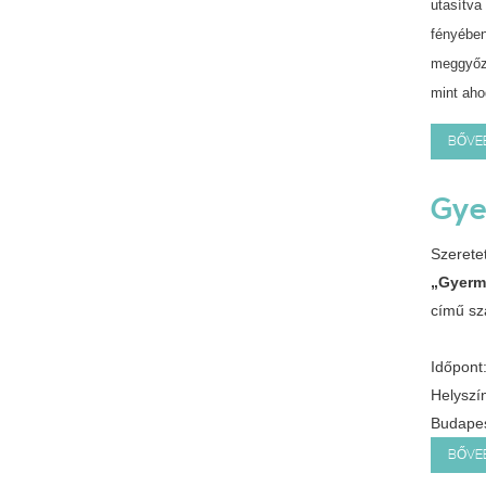
utasítva
fényében
meggyőző
mint aho
BŐVE
Gye
Szerete
„Gyerme
című sz
Időpont
Helyszí
Budapest
BŐVE