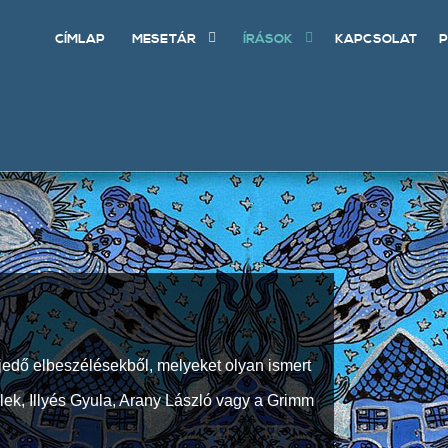
CÍMLAP
MESETÁR
ÍRÁSOK
KAPCSOLAT
P
jedő elbeszélésekből, melyeket olyan ismert
Elek, Illyés Gyula, Arany László vagy a Grimm