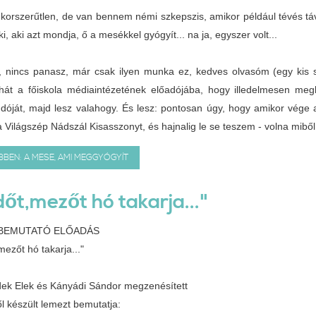
korszerűtlen, de van bennem némi szkepszis, amikor például tévés tá
ki, aki azt mondja, ő a mesékkel gyógyít... na ja, egyszer volt...
t, nincs panasz, már csak ilyen munka ez, kedves olvasóm (egy kis sz
hát a főiskola médiaintézetének előadójába, hogy illedelmesen meg
óját, majd lesz valahogy. És lesz: pontosan úgy, hogy amikor vége
a Világszép Nádszál Kisasszonyt, és hajnalig le se teszem - volna mibő
BEN: A MESE, AMI MEGGYÓGYÍT
dőt,mezőt hó takarja..."
BEMUTATÓ ELŐADÁS
mezőt hó takarja..."
ek Elek és Kányádi Sándor megzenésített
l készült lemezt bemutatja: