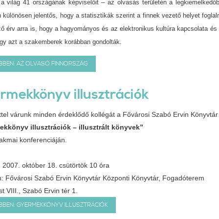
 a világ 41 országának képviselőit – az olvasás területén a legkiemelke
 különösen jelentős, hogy a statisztikák szerint a finnek vezető helyet foglal
 érv arra is, hogy a hagyományos és az elektronikus kultúra kapcsolata é
gy azt a szakemberek korábban gondolták.
BBEN: AZ OLVASÓ FINNORSZÁG
rmekkönyv illusztrációk
ttel várunk minden érdeklődő kollégát a Fővárosi Szabó Ervin Könyvtá
kkönyv illusztrációk – illusztrált könyvek”
akmai konferenciáján.
: 2007. október 18. csütörtök 10 óra
n: Fővárosi Szabó Ervin Könyvtár Központi Könyvtár, Fogadóterem
 VIII., Szabó Ervin tér 1.
BBEN: GYERMEKKÖNYV ILLUSZTRÁCIÓK