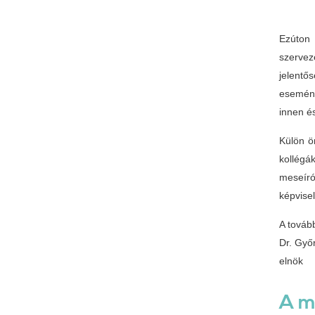
Ezúton
szerve
jelentő
esemény
innen és
Külön ö
kollégá
meseíró
képvise
A továb
Dr. Győ
elnök
A m