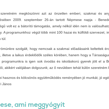
 szeretném megköszönni azt az önzetlen emberi, szakmai és anya
zésében 2009. szeptember 26-án tartott Népmese napja - Bened
ségű volt ez a bátorító támogatás, amely nélkül idén nem is valósulh
. A programunkhoz végül több mint 100 hazai és külföldi szervezet,
 túl.
römünkre szolgált, hogy nemcsak a szakmai előadásaink keltettek ér
k, illetve a laikus érdeklődők széles körében, hanem hogy a Társaság
 programunkra is igen sok óvodás és iskoláskorú gyerek jött el a B
lői, akikért valójában dolgozunk; az ő nevükben tehát külön szeretném 
bi hasznos és kölcsönös együttműködés reményében jó munkát, jó egé
ri János
ese, ami meggyógyít