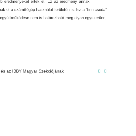
dőbb eredményeket érték el. Ez az eredmény annak
nak el a számítógép-használat területén is. Ez a “finn csoda”
s együttműködése nem is határozható meg olyan egyszerűen,
r és az IBBY Magyar Szekciójának