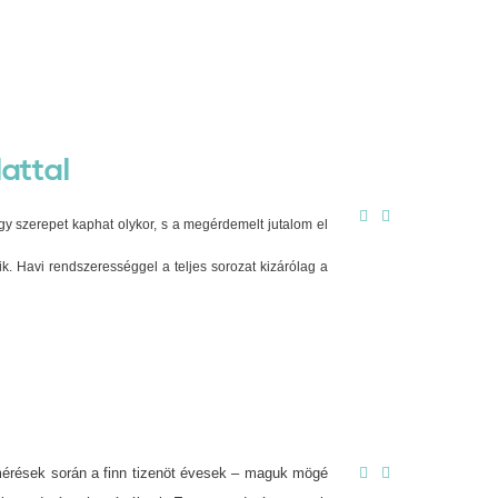
attal
y szerepet kaphat olykor, s a megérdemelt jutalom el
. Havi rendszerességgel a teljes sorozat kizárólag a
mérések során a finn tizenöt évesek – maguk mögé