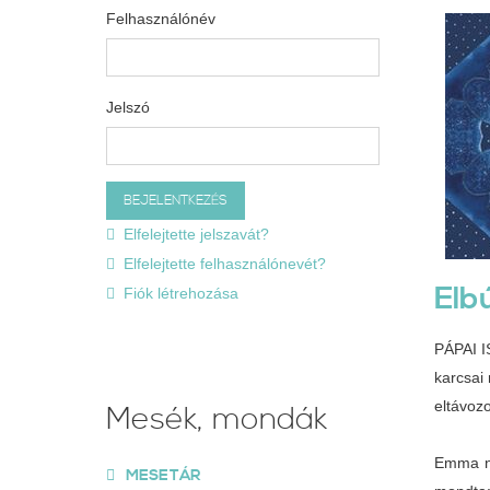
Felhasználónév
Jelszó
Elfelejtette jelszavát?
Elfelejtette felhasználónevét?
Elb
Fiók létrehozása
PÁPAI 
karcsai
eltávoz
Mesék, mondák
Emma né
MESETÁR