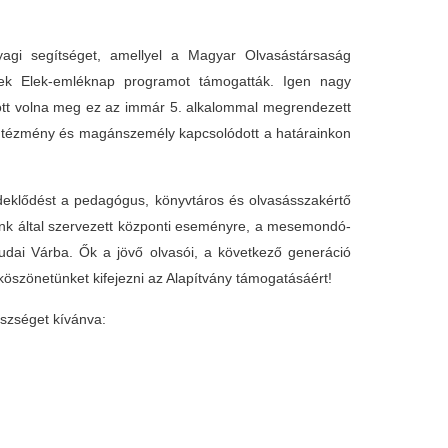
gi segítséget, amellyel a Magyar Olvasástársaság
ek Elek-emléknap programot támogatták. Igen nagy
atott volna meg ez az immár 5. alkalommal megrendezett
 intézmény és magánszemély kapcsolódott a határainkon
deklődést a pedagógus, könyvtáros és olvasásszakértő
unk által szervezett központi eseményre, a mesemondó-
udai Várba. Ők a jövő olvasói, a következő generáció
köszönetünket kifejezni az Alapítvány támogatásáért!
szséget kívánva: