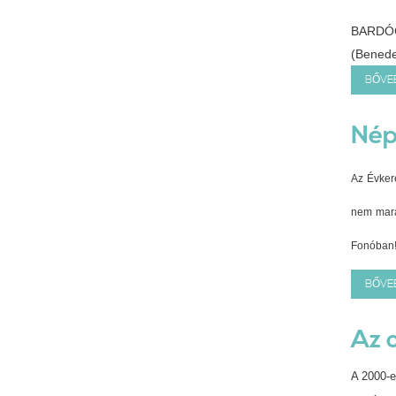
BARDÓ
(Benede
BŐVEB
Nép
Az Évker
nem mara
Fonóban
BŐVEB
Az 
A 2000-e