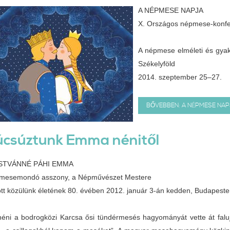
A NÉPMESE NAPJA
X. Országos népmese-konfe
A népmese elméleti és gyak
Székelyföld
2014. szeptember 25–27.
BŐVEBBEN: A NÉPMESE NAP
úcsúztunk Emma nénitől
ISTVÁNNÉ PÁHI EMMA
 mesemondó asszony, a Népművészet Mestere
ott közülünk életének 80. évében 2012. január 3-án kedden, Budapeste
ni a bodrogközi Karcsa ősi tündérmesés hagyományát vette át faluja