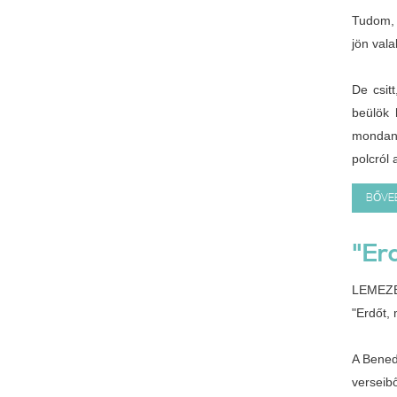
Tudom, 
jön vala
De csit
beülök 
mondand
polcról 
BŐVEB
"Er
LEMEZ
"Erdőt, 
A Bened
verseibő