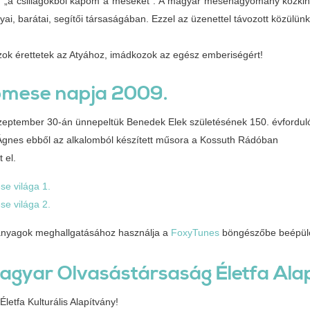
 „a csillagokból kapom a meséket”. A magyar mesehagyomány közkincc
yai, barátai, segítői társaságában. Ezzel az üzenettel távozott közülünk
ok érettetek az Atyához, imádkozok az egész emberiségért!
mese napja 2009.
zeptember 30-án ünnepeltük Benedek Elek születésének 150. évforduló
Ágnes ebből az alkalomból készített műsora a Kossuth Rádóban
 el.
se világa 1.
se világa 2.
nyagok meghallgatásához használja a
FoxyTunes
böngészőbe beépülő
agyar Olvasástársaság Életfa Alap
letfa Kulturális Alapítvány!