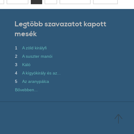
Legtöbb szavazatot kapott
mesék
1
A zöld királyfi
2
A suszter manói
3
Káló
4
A kígyókirály és az...
5
Az aranypálca
Bővebben...