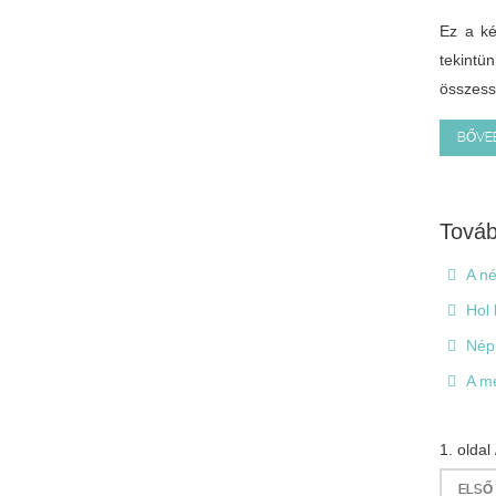
Ez a ké
tekintü
összess
BŐVE
Továb
A né
Hol 
Népm
A me
1. oldal 
ELSŐ