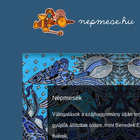
Népmesék
Válogatások a szájhagyomány útján ter
gyűjtők állítottak össze, mint Benedek 
fivérek.