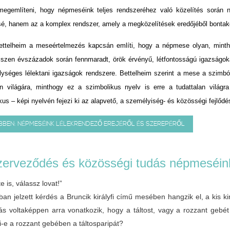
megemlíteni, hogy népmeséink teljes rendszeréhez való közelítés során
é, hanem az a komplex rendszer, amely a megközelítések eredőjéből bontak
ettelheim a meseértelmezés kapcsán említi, hogy a népmese olyan, mint
iszen évszázadok során fennmaradt, örök érvényű, létfontosságú igazságok
ységes lélektani igazságok rendszere. Bettelheim szerint a mese a szimból
lan világára, minthogy ez a szimbolikus nyelv is erre a tudattalan vilá
kus – képi nyelvén fejezi ki az alapvető, a személyiség- és közösségi fejlőd
BBEN: NÉPMESÉINK LÉLEKRENDEZŐ EREJÉRŐL ÉS SZEREPÉRŐL
erveződés és közösségi tudás népmeséink
e is, válassz lovat!”
an jelzett kérdés a Bruncik királyfi című mesében hangzik el, a kis király
ítás voltaképpen arra vonatkozik, hogy a táltost, vagy a rozzant geb
i-e a rozzant gebében a táltosparipát?