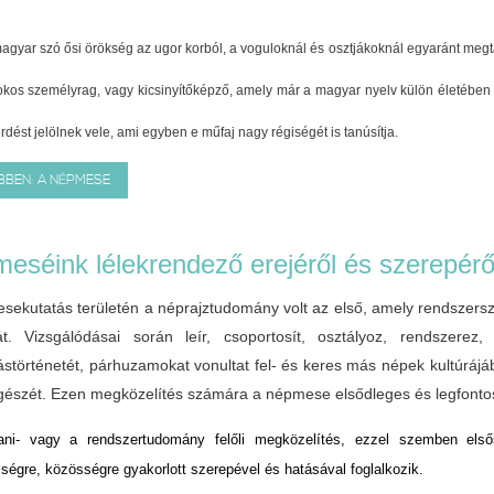
gyar szó ősi örökség az ugor korból, a voguloknál és osztjákoknál egyaránt megt
okos személyrag, vagy kicsinyítőképző, amely már a magyar nyelv külön életében al
rdést jelölnek vele, ami egyben e műfaj nagy régiségét is tanúsítja.
BBEN: A NÉPMESE
eséink lélekrendező erejéről és szerepérő
sekutatás területén a néprajztudomány volt az első, amely rendszersze
át. Vizsgálódásai során leír, csoportosít, osztályoz, rendszerez
ástörténetét, párhuzamokat vonultat fel- és keres más népek kultúrájá
észét. Ezen megközelítés számára a népmese elsődleges és legfontos
tani- vagy a rendszertudomány felőli megközelítés, ezzel szemben első
ségre, közösségre gyakorlott szerepével és hatásával foglalkozik.