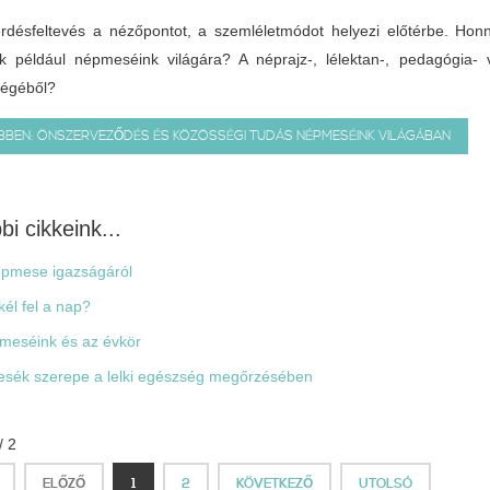
rdésfeltevés a nézőpontot, a szemléletmódot helyezi előtérbe. Ho
nk például népmeséink világára? A néprajz-, lélektan-, pedagógia
égéből?
BBEN: ÖNSZERVEZŐDÉS ÉS KÖZÖSSÉGI TUDÁS NÉPMESÉINK VILÁGÁBAN
bi cikkeink...
pmese igazságáról
kél fel a nap?
eséink és az évkör
sék szerepe a lelki egészség megőrzésében
/ 2
ELŐZŐ
1
2
KÖVETKEZŐ
UTOLSÓ