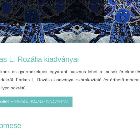
as L. Rozália kiadványai
eknek és gyermekeknek egyaránt hasznos lehet a mesék értelmezése
ndekről. Farkas L. Rozália kiadványai szórakoztató és érthető mó
ilyen sokrétű.
BEN: FARKAS L. ROZÁLIA KIADVÁNYAI
épmese