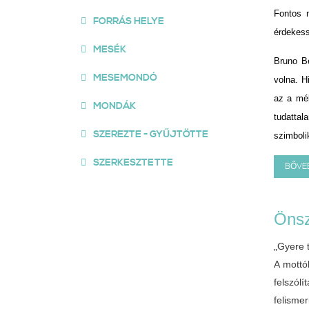
Fontos 
FORRÁS HELYE
érdekess
MESÉK
Bruno B
MESEMONDÓ
volna. H
az a mél
MONDÁK
tudatta
SZEREZTE - GYŰJTÖTTE
szimboli
SZERKESZTETTE
BŐVE
Önsz
„Gyere t
A mottób
felszól
felismer