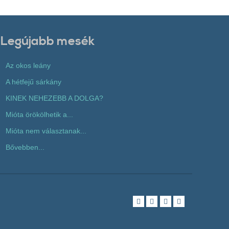
Legújabb mesék
Az okos leány
A hétfejű sárkány
KINEK NEHEZEBB A DOLGA?
Mióta örökölhetik a...
Mióta nem választanak...
Bővebben...