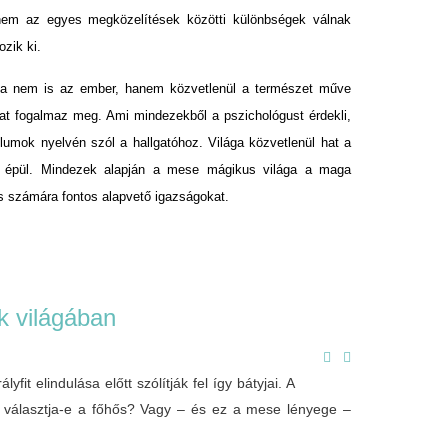
 nem az egyes megközelítések közötti különbségek válnak
ozik ki.
ha nem is az ember, hanem közvetlenül a természet műve
at fogalmaz meg. Ami mindezekből a pszichológust érdekli,
umok nyelvén szól a hallgatóhoz. Világa közvetlenül hat a
gra épül. Mindezek alapján a mese mágikus világa a maga
és számára fontos alapvető igazságokat.
 világában
fit elindulása előtt szólítják fel így bátyjai. A
ét választja-e a főhős? Vagy – és ez a mese lényege –