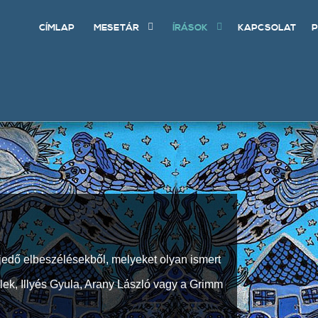
CÍMLAP
MESETÁR
ÍRÁSOK
KAPCSOLAT
P
jedő elbeszélésekből, melyeket olyan ismert
Elek, Illyés Gyula, Arany László vagy a Grimm