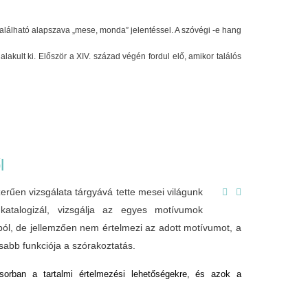
alálható alapszava „mese, monda” jelentéssel. A szóvégi -e hang
akult ki. Először a XIV. század végén fordul elő, amikor találós
l
rűen vizsgálata tárgyává tette mesei világunk
, katalogizál, vizsgálja az egyes motívumok
ból, de jellemzően nem értelmezi az adott motívumot, a
abb funkciója a szórakoztatás.
sorban a tartalmi értelmezési lehetőségekre, és azok a