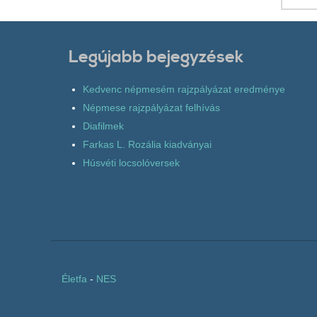
Legújabb bejegyzések
Kedvenc népmesém rajzpályázat eredménye
Népmese rajzpályázat felhívás
Diafilmek
Farkas L. Rozália kiadványai
Húsvéti locsolóversek
Életfa
-
NES