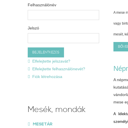
Felhasználónév
A mese ma
vagy birt
Jelszó
mesét, ké
BŐVE
Elfelejtette jelszavát?
Népm
Elfelejtette felhasználónevét?
Fiók létrehozása
A népme
kutatás
vándorl
mese eg
Mesék, mondák
A lélek
személyi
MESETÁR