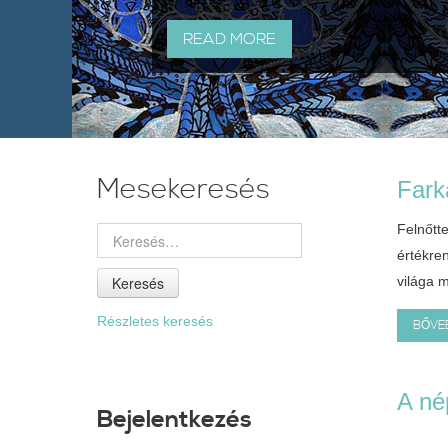
READ MORE
Mesekeresés
Fark
Felnőtt
értékre
Keresés
világa m
Részletes keresés
BŐVEB
A n
Bejelentkezés