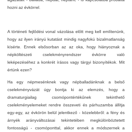
hozni az évkörrel.
A történeti fejlődési vonal vázolása előtt meg kell említenünk,
hogy az ilyen irányú kutatást mindig nagyfokú bizalmatlanság
kísérte. Ennek elsősorban az az oka, hogy hiányoznak a
népköltészeti cselekményrendszer évkörre való
leképezéséhez a konkrét írásos vagy tárgyi bizonyítékok. Mit
értünk ezen?
Ha egy népmesénknek vagy népballadánknak a belső
cselekményvázát úgy bontja ki az elemzés, hogy a
dramaturgiailag csomópontértékűnek tekinthető
cselekményelemeket rendre összeveti és párhuzamba állítja
egy-egy, az évkörön belül jelentkező - közelebbről: a fény és
árnyék arányváltozásai tekintetében megkülönböztetett
fontosságú - csomóponttal, akkor ennek a módszernek a