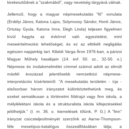
kirekesztődnek a "szakmából", vagy nevetség tárgyává válnak.
Jellemző, hogy a magyar népmesekutatás "fő" vonulata
(Erdélyi János, Katona Lajos, Solymossy Sándor, Honti János,
Ortutay Gyula, Katona Imre, Dégh Linda) teljesen figyelmen
kívül hagyta az évkörrel való egyeztetést, mint
meseértelmezési lehetőséget, és ez az eltökélt negligálás
egészen napjainkig tart. Kibédi Varga Áron 1976-ban, a párizsi
Magyar Műhely hasábjain (14. évf. 50. sz., 32-50. o.)
Népmese és irodalomelmélet címmel számot adott az elmúlt
másfél évszázad jelentősebb nemzetközi népmese-
interpretációs kísérleteiről. "A mesekutatás területén - írja -
elsősorban három irányzatot különböztethetünk meg, és
ezeket sematikusan a történelmi földrajzi vagy finn iskola, a
mélylélektani iskola és a strukturalista iskola kifejezésekkel
jelölhetjük." (I. m. 36. o. kiemelések tőlünk, P. G.) A "finn"
irányzat csúcsteljesítményét szerzőnk az Aarne-Thompson-
féle mesetípus-katalógus összeállításában látja; a