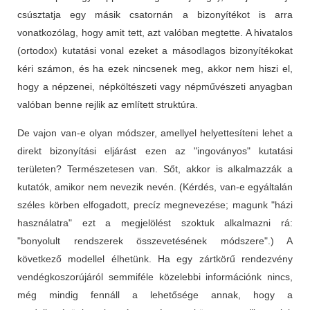
csúsztatja egy másik csatornán a bizonyítékot is arra
vonatkozólag, hogy amit tett, azt valóban megtette. A hivatalos
(ortodox) kutatási vonal ezeket a másodlagos bizonyítékokat
kéri számon, és ha ezek nincsenek meg, akkor nem hiszi el,
hogy a népzenei, népköltészeti vagy népművészeti anyagban
valóban benne rejlik az említett struktúra.
De vajon van-e olyan módszer, amellyel helyettesíteni lehet a
direkt bizonyítási eljárást ezen az "ingoványos" kutatási
területen? Természetesen van. Sőt, akkor is alkalmazzák a
kutatók, amikor nem nevezik nevén. (Kérdés, van-e egyáltalán
széles körben elfogadott, precíz megnevezése; magunk "házi
használatra" ezt a megjelölést szoktuk alkalmazni rá:
"bonyolult rendszerek összevetésének módszere".) A
következő modellel élhetünk. Ha egy zártkörű rendezvény
vendégkoszorújáról semmiféle közelebbi információnk nincs,
még mindig fennáll a lehetősége annak, hogy a