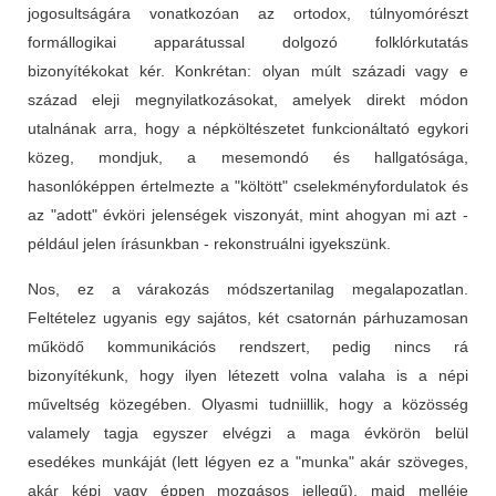
jogosultságára vonatkozóan az ortodox, túlnyomórészt
formállogikai apparátussal dolgozó folklórkutatás
bizonyítékokat kér. Konkrétan: olyan múlt századi vagy e
század eleji megnyilatkozásokat, amelyek direkt módon
utalnának arra, hogy a népköltészetet funkcionáltató egykori
közeg, mondjuk, a mesemondó és hallgatósága,
hasonlóképpen értelmezte a "költött" cselekményfordulatok és
az "adott" évköri jelenségek viszonyát, mint ahogyan mi azt -
például jelen írásunkban - rekonstruálni igyekszünk.
Nos, ez a várakozás módszertanilag megalapozatlan.
Feltételez ugyanis egy sajátos, két csatornán párhuzamosan
működő kommunikációs rendszert, pedig nincs rá
bizonyítékunk, hogy ilyen létezett volna valaha is a népi
műveltség közegében. Olyasmi tudniillik, hogy a közösség
valamely tagja egyszer elvégzi a maga évkörön belül
esedékes munkáját (lett légyen ez a "munka" akár szöveges,
akár képi vagy éppen mozgásos jellegű), majd melléje