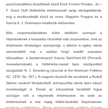
pszichoanalitikus közelítések közül Erich Fromm Piroska-, és ~
F. Grant Duff Hófehérke értelmezését tartja iskolapéldának;
míg a strukturalisták közül az orosz Vlagyimir Proppra és a
francia A. J. Greimasra hivatkozik elsősorban.
Más csoportosításokban külön tételként szerepel a
népmeséknek a beavatási rítusokkal való összevetése, mint az
értelmezés lehetséges szempontja, s ekköré is egész iskola
szerveződött már a szóban forgó másfél százados
időszakban, a kezdeményező francia SaintYves-től (Perrault-
meseelemzések) a Hófehérke-mesét ilyen nézőpontból
vizsgáztató N. J. Girardot-ig (Journal of the American Folklore
XC. 1970. No. 357.). A magunk részéről ide sorolnánk a Rudolf
Steiner nevével fémjelezhető antropozófiai iskola ilyen irányú
munkásságát is. Ennek az irányzatnak kezdettől fogva
szívügye volt a népmesék értelmezése, és ezek az
értelmezések a mai napig többé-kevésbé folyamatosan
kerülnek publikálásra. Egyik legismertebb példájuk Friedel