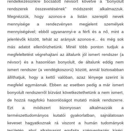
rendelkezésünkre bocsátott névsort követve a "bonyolult
rendszerek összevetésének" módszerét alkalmazzuk.
Megnézzük, hogy azonos-e a listán szereplő nevek
mennyisége a rendezvényen megjelent személyek
mennyiségével; ebből ugyanannyi-e a férfi és a nő, mint a
jelenlévők között, tehát az arányuk azonos-e... és még sok
más adatot ellenőrizhetünk. Minél több ponton tudjuk a
megfeleltetést végrehajtani az általunk jól ismert rendszer (a
névsor) és a hasonlóan bonyolult, de általunk eddig nem
ismert rendszer (a vendégkoszorú) között, annál biztosabban
állíthatjuk, hogy a kettő valóban, azaz lényege szerint is
megfelel egymásnak. Ebben az esetben pedig a már ismert
bonyolult rendszerről bízvást következtethetünk a nem ismert,
de hozzá nagyfokú hasonlóságot mutató másik rendszerre.
Ezt a módszert bizonyosan alkalmazzák a
természettudományos kutatói gyakorlatban, sajnálatosan
keveset hagyatkoznak rá viszont a humán tudományok
területén, ahol alkalmasint egyfajta szégyenkezés kíséri,