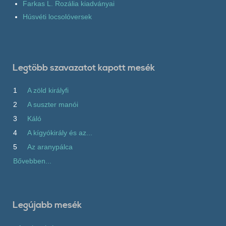
Farkas L. Rozália kiadványai
Húsvéti locsolóversek
Legtöbb szavazatot kapott mesék
1
A zöld királyfi
2
A suszter manói
3
Káló
4
A kígyókirály és az...
5
Az aranypálca
Bővebben...
Legújabb mesék