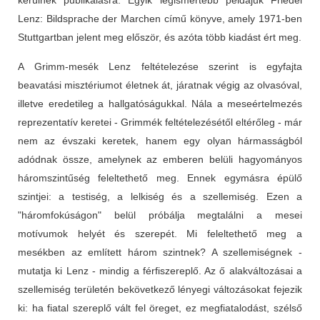
Lenz: Bildsprache der Marchen című könyve, amely 1971-ben
Stuttgartban jelent meg először, és azóta több kiadást ért meg.
A Grimm-mesék Lenz feltételezése szerint is egyfajta
beavatási misztériumot életnek át, járatnak végig az olvasóval,
illetve eredetileg a hallgatóságukkal. Nála a meseértelmezés
reprezentatív keretei - Grimmék feltételezésétől eltérőleg - már
nem az évszaki keretek, hanem egy olyan hármasságból
adódnak össze, amelynek az emberen belüli hagyományos
háromszintűség feleltethető meg. Ennek egymásra épülő
szintjei: a testiség, a lelkiség és a szellemiség. Ezen a
"háromfokúságon" belül próbálja megtalálni a mesei
motívumok helyét és szerepét. Mi feleltethető meg a
mesékben az említett három szintnek? A szellemiségnek -
mutatja ki Lenz - mindig a férfiszereplő. Az ő alakváltozásai a
szellemiség területén bekövetkező lényegi változásokat fejezik
ki: ha fiatal szereplő vált fel öreget, ez megfiatalodást, szélső