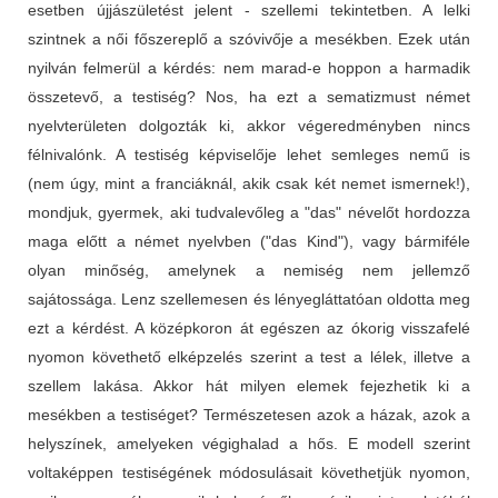
esetben újjászületést jelent - szellemi tekintetben. A lelki
szintnek a női főszereplő a szóvivője a mesékben. Ezek után
nyilván felmerül a kérdés: nem marad-e hoppon a harmadik
összetevő, a testiség? Nos, ha ezt a sematizmust német
nyelvterületen dolgozták ki, akkor végeredményben nincs
félnivalónk. A testiség képviselője lehet semleges nemű is
(nem úgy, mint a franciáknál, akik csak két nemet ismernek!),
mondjuk, gyermek, aki tudvalevőleg a "das" névelőt hordozza
maga előtt a német nyelvben ("das Kind"), vagy bármiféle
olyan minőség, amelynek a nemiség nem jellemző
sajátossága. Lenz szellemesen és lényegláttatóan oldotta meg
ezt a kérdést. A középkoron át egészen az ókorig visszafelé
nyomon követhető elképzelés szerint a test a lélek, illetve a
szellem lakása. Akkor hát milyen elemek fejezhetik ki a
mesékben a testiséget? Természetesen azok a házak, azok a
helyszínek, amelyeken végighalad a hős. E modell szerint
voltaképpen testiségének módosulásait követhetjük nyomon,