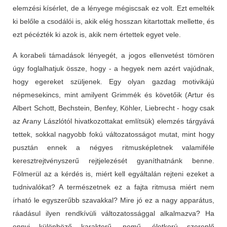
elemzési kísérlet, de a lényege mégiscsak ez volt. Ezt emelték
ki belőle a csodálói is, akik elég hosszan kitartottak mellette, és
ezt pécézték ki azok is, akik nem értettek egyet vele.
A korabeli támadások lényegét, a jogos ellenvetést tömören
úgy foglalhatjuk össze, hogy - a hegyek nem azért vajúdnak,
hogy egereket szüljenek. Egy olyan gazdag motivikájú
népmesekincs, mint amilyent Grimmék és követőik (Artur és
Albert Schott, Bechstein, Benfey, Köhler, Liebrecht - hogy csak
az Arany Lászlótól hivatkozottakat említsük) elemzés tárgyává
tettek, sokkal nagyobb fokú változatosságot mutat, mint hogy
pusztán ennek a négyes ritmusképletnek valamiféle
keresztrejtvényszerű rejtjelezését gyaníthatnánk benne.
Fölmerül az a kérdés is, miért kell egyáltalán rejteni ezeket a
tudnivalókat? A természetnek ez a fajta ritmusa miért nem
írható le egyszerűbb szavakkal? Mire jó ez a nagy apparátus,
ráadásul ilyen rendkívüli változatossággal alkalmazva? Ha
ennyi különböző karakterű, nemű, életkorú szereplő