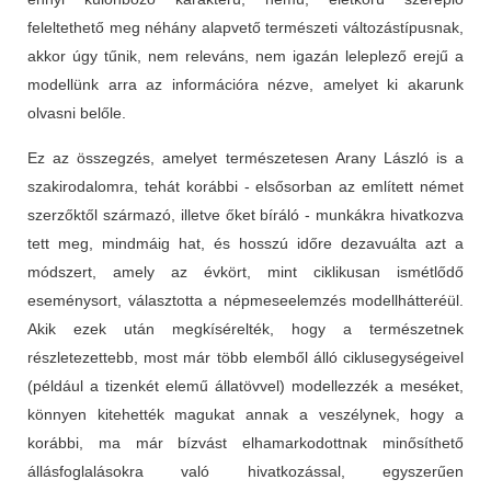
feleltethető meg néhány alapvető természeti változástípusnak,
akkor úgy tűnik, nem releváns, nem igazán leleplező erejű a
modellünk arra az információra nézve, amelyet ki akarunk
olvasni belőle.
Ez az összegzés, amelyet természetesen Arany László is a
szakirodalomra, tehát korábbi - elsősorban az említett német
szerzőktől származó, illetve őket bíráló - munkákra hivatkozva
tett meg, mindmáig hat, és hosszú időre dezavuálta azt a
módszert, amely az évkört, mint ciklikusan ismétlődő
eseménysort, választotta a népmeseelemzés modellhátteréül.
Akik ezek után megkísérelték, hogy a természetnek
részletezettebb, most már több elemből álló ciklusegységeivel
(például a tizenkét elemű állatövvel) modellezzék a meséket,
könnyen kitehették magukat annak a veszélynek, hogy a
korábbi, ma már bízvást elhamarkodottnak minősíthető
állásfoglalásokra való hivatkozással, egyszerűen