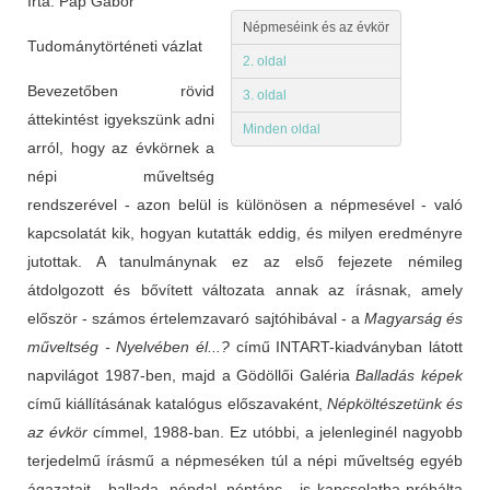
Írta: Pap Gábor
Népmeséink és az évkör
Tudománytörténeti vázlat
2. oldal
Bevezetőben rövid
3. oldal
áttekintést igyekszünk adni
Minden oldal
arról, hogy az évkörnek a
népi műveltség
rendszerével - azon belül is különösen a népmesével - való
kapcsolatát kik, hogyan kutatták eddig, és milyen eredményre
jutottak. A tanulmánynak ez az első fejezete némileg
átdolgozott és bővített változata annak az írásnak, amely
először - számos értelemzavaró sajtóhibával - a
Magyarság és
műveltség - Nyelvében él...?
című INTART-kiadványban látott
napvilágot 1987-ben, majd a Gödöllői Galéria
Balladás képek
című kiállításának katalógus előszavaként,
Népköltészetünk és
az évkör
címmel, 1988-ban. Ez utóbbi, a jelenleginél nagyobb
terjedelmű írásmű a népmeséken túl a népi műveltség egyéb
ágazatait - ballada, népdal, néptánc - is kapcsolatba próbálta