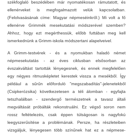
székfoglaló beszédében már nyomatékosan rámutatott, és
ellenérveket is megfogalmazott velük kapcsolatban.
(Felolvasásának címe: Magyar népmeséinkről.) Mi volt a fő
ellenérve Grimmék mesekutatási módszerével szemben?
Ahhoz, hogy ezt megérthessük, előbb futtában meg kell
ismerkednünk a Grimm-iskola módszertani alapelveivel.
A Grimm-testvérek - és a nyomukban haladó német
népmesekutatás - az éves ciklusban elsősorban az
évszakváltást tartották lényegesnek, és ennek megfelelően
egy négyes ritmusképletet kerestek vissza a mesékből. Így
például a sűrűn előforduló "megszabadítás"-jelenetekből
(Csipkerózsika) következetesen a téli álomban - egyfajta
tetszhalálban - szendergő természetnek a tavasz általi
megváltását próbálták rekonstruálni. Ez végső soron nem
rossz feltételezés, csak éppen túlságosan is nagyfokú
leegyszerűsítése a problémának. Persze, ha részleteiben
vizsgáljuk, lényegesen több színűnek hat ez a népmese-