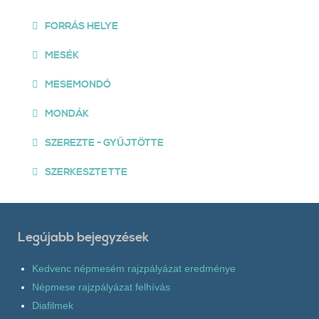
FORRÁS HELYE
MESÉK
MESEMONDÓ
MONDÁK
SZEREZTE - GYŰJTÖTTE
SZERKESZTETTE
Legújabb bejegyzések
Kedvenc népmesém rajzpályázat eredménye
Népmese rajzpályázat felhívás
Diafilmek