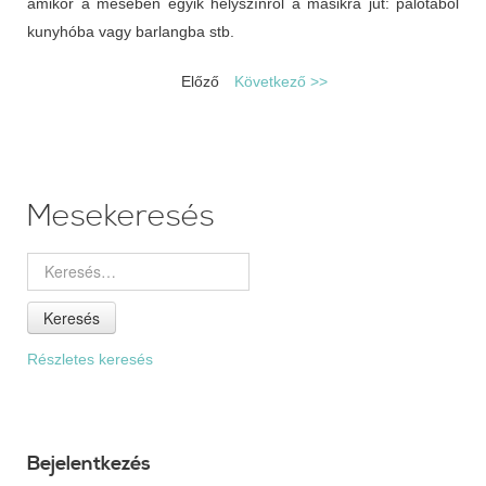
amikor a mesében egyik helyszínről a másikra jut: palotából
kunyhóba vagy barlangba stb.
Előző
Következő >>
Mesekeresés
Keresés
Részletes keresés
Bejelentkezés