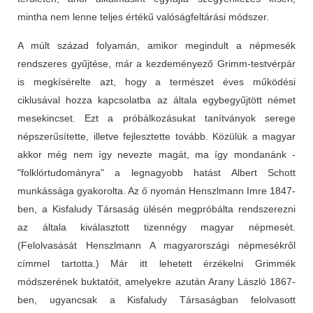
mintha nem lenne teljes értékű valóságfeltárási módszer.
A múlt század folyamán, amikor megindult a népmesék
rendszeres gyűjtése, már a kezdeményező Grimm-testvérpár
is megkísérelte azt, hogy a természet éves működési
ciklusával hozza kapcsolatba az általa egybegyűjtött német
mesekincset. Ezt a próbálkozásukat tanítványok serege
népszerűsítette, illetve fejlesztette tovább. Közülük a magyar
akkor még nem így nevezte magát, ma így mondanánk -
"folklórtudományra" a legnagyobb hatást Albert Schott
munkássága gyakorolta. Az ő nyomán Henszlmann Imre 1847-
ben, a Kisfaludy Társaság ülésén megpróbálta rendszerezni
az általa kiválasztott tizennégy magyar népmesét.
(Felolvasását Henszlmann A magyarországi népmesékről
címmel tartotta.) Már itt lehetett érzékelni Grimmék
módszerének buktatóit, amelyekre azután Arany László 1867-
ben, ugyancsak a Kisfaludy Társaságban felolvasott