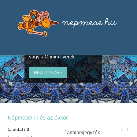
Válogatások a szájhagyomány
útján terjedő elbeszélésekből,
melyeket olyan ismert gyűjtők
állítottak össze, mint Benedek
Elek, Illyés Gyula, Arany László
vagy a Grimm fivérek.
READ MORE
Népmeséink és az évkör
1. oldal / 3
Tartalomjegyzék