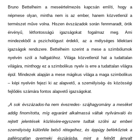
Bruno Bettelheim a meseértelmezés kapcsán említi, hogy a
népmese olyan, mintha nem is az ember, hanem közvetlenül a
természet műve volna. Hiszen évszázadok során fennmaradt, örök
érvényű, létfontosságú igazságokat fogalmaz meg. Ami
mindezekből a pszichológust érdekli, az a mélységes lélektani
igazságok rendszere. Bettelheim szerint a mese a szimbólumok
nyelvén szól a hallgatóhoz. Világa közvetlenül hat a tudattalan
világára, minthogy ez a szimbolikus nyelv is erre a tudattalan világra
épül. Mindezek alapján a mese mágikus világa a maga szimbolikus
– képi nyelvén fejezi ki az alapvető, a személyiség- és közösségi
fejlődés számára fontos alapvető igazságokat.
„
A sok évszázados-ha nem évezredes- szájhagyomány a meséket
addig finomította, míg egyaránt alkalmassá váltak nyilvánvaló és
rejtett jelentések közlésére-egyszerre tudtak szólni az emberi
személyiség különféle belső rétegeihez, és éppúgy beférkőztek a
pallérozatlan gyermeki észjárásba, mint a felnőtt árnyalt