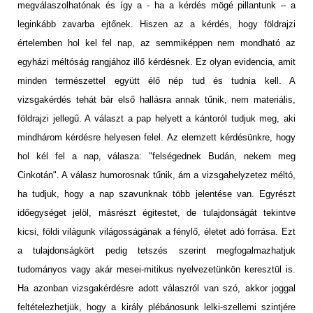
megválaszolhatónak és így a - ha a kérdés mögé pillantunk – a
leginkább zavarba ejtőnek. Hiszen az a kérdés, hogy földrajzi
értelemben hol kel fel nap, az semmiképpen nem mondható az
egyházi méltóság rangjához illő kérdésnek. Ez olyan evidencia, amit
minden természettel együtt élő nép tud és tudnia kell. A
vizsgakérdés tehát bár első hallásra annak tűnik, nem materiális,
földrajzi jellegű. A választ a pap helyett a kántoról tudjuk meg, aki
mindhárom kérdésre helyesen felel. Az elemzett kérdésünkre, hogy
hol kél fel a nap, válasza: "felségednek Budán, nekem meg
Cinkotán". A válasz humorosnak tűnik, ám a vizsgahelyzetez méltó,
ha tudjuk, hogy a nap szavunknak több jelentése van. Egyrészt
időegységet jelöl, másrészt égitestet, de tulajdonságát tekintve
kicsi, földi világunk világosságának a fénylő, életet adó forrása. Ezt
a tulajdonságkört pedig tetszés szerint megfogalmazhatjuk
tudományos vagy akár mesei-mitikus nyelvezetünkön keresztül is.
Ha azonban vizsgakérdésre adott válaszról van szó, akkor joggal
feltételezhetjük, hogy a király plébánosunk lelki-szellemi szintjére