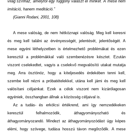
világ színház, amelytől egy függöny választ el minket. A mese nem
imitáció, hanem meditáció.”
(Gianni Rodani, 2001, 108)
A mese valóság, de nem hétköznapi valóság. Meg kell keresni
és meg kell találni az érvényességét, jelentését, jelentőségét. A
mese egyéni léthelyzetben is értelmezhető problémákat és ezen
keresztül a problémákkal való szembenézésre késztet. Ezután
viszont cselekedtet, vagyis a cselekvő megvalósító utakat mutatja
meg. Arra ösztönöz, hogy a kiteljesedés érdekében tenni kell,
szembe kell nézni a próbatételekkel, utána kell járni és meg kell
valósítani céljainkat. Ezek a célok viszont nem kizárólagosan
egyéniek, összhangban állnak a közösség céljaival is.
Az a tudás- és erkölcsi értékrend, ami így nemzedékeken
keresztül felhalmozódik, áthagyományozható és
áthagyományozandó. Mindezt az áthagyományozódást úgy képes
elérni, hogy szövege, tudása hosszú távon megőrződik. A mese