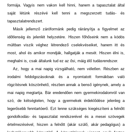
formája. Vagyis nem vakon kell hinni, hanem a tapasztalat által
saját létünk részévé kell tenni a megszerzett tudás- és
tapasztalatrendszert.
Másik jellemző záróformánk pedig ráirányítja a figyelmet az
időtlenség és jelenlét helyzetére. Hiszen főhőseink nem a ködös
múltban viszik véghez létrendező cselekvéseiket, hanem itt és
most, ahol és amikor mondják, hallgatják a mesét. Hiszen élni is,
meghalni is, csak általunk tud ez az ősi, máig élő tudásrendszer.
Az, hogy a mai napig vizsgálható, nem véletlen. Részben az
irodalmi feldolgozásoknak és a nyomtatott formákban való
rögzítésnek köszönhető, részben annak a benső igénynek, amely a
mai napig megtartja. Bár eredendően nem gyermekirodalomról van
szó, de kétségtelen, hogy a gyermekek érdeklődése jelenleg a
legerősebb fenntartóerő. Ezt lenne szükséges kiegészíteni a felnőtt
gondolkodás- és tapasztalat rendszerével és a mesei szövegek
értelmezésével, hiszen a felnőtt (akár szülő, akár pedagógus) a