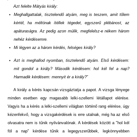
Azt felelte Mátyás király:
Meghallgattalak, tisztelendő atyám, meg is teszem, amit tőlem
kértél, ha méltónak ítéllek tégedet, egyszerű plébánost, az
apáturaságra. Az pedig azon múlik, megfelelsz-e nékem három
nehéz kérdésemre.
Mi légyen az a három kérdés, felséges király?
Azt is meghallod nyomban, tisztelendő atyám. Első kérdésem:
mit gondol a király? Második kérdésem: hol kél fel a nap?
Harmadik kérdésem: mennyit ér a király?”
A király a kérés kapcsán vizsgáztatja a papot. A vizsga lényege
minden esetben egy magasabb lelki-szellemi létállapot elérése.
Vagyis ha a kérés a lelki-szellemi világban történő rang elérése, úgy
kézenfekvő, hogy a vizsgakérdések is erre utalnak, még ha az első
olvasatra nem is tűnik nyilvánvalónak. A kérdések között a "hol kél
föl a nap" kérdése tűnik a legegyszerűbbek, legkönnyebben