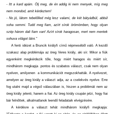
- Itt a kard apám. Ölj meg, de én addig ki nem menyek, míg meg
nem mondod, amit kérdeztem!
- No jó, látom tebelőlled még lesz valami, de két bátyádbúl, abbúl
soha semmi. Tudd meg fiam, azírt sírok örömömben, hogy olyan
szép három dali fiam van! Azírt sírok haragosan, mert nem mentek
sohuva világot látni."
A fenti idézet a Bruncik királyfi című népmeséből való. A kezdő
szakasz alap problémája az öreg Veres király, aki sír. Mikor a fiúk
egyenként megkérdezik tőle, hogy miért haragos és miért sír,
mindhárom megkapja pontos és szabatos választ, csak nem olyan
nyelven, amilyenen a kommunikációt megszokhatták. A nyelvezet,
amelyen az öreg király a választ adja, az a cselekvés nyelve. Erre
fog utalni majd a végső válaszában is, hiszen a problémát nem az
öreg király jelenti, hanem a fiai. Az öreg király csupán jelzi, hogy fiai
bár felnőttek, alkalmatlanok leendő feladataik elvégzésére.
A kérdésre a választ tehát mindhárom királyfi megkapja: