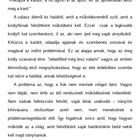
"Fölkapta a kardot, a fiú ugrott ki az ajtón, és az ajtófélfában állott
meg a kard."
A válasz életről és halálról, arról a működésrendről szól, amit a
királyfiknak felnőttként működtetni kell. Ezzel csak a legkisebb
királyfi tud szembenézni, ő az, aki nem ijed meg saját árnyékától.
Kihúzza a kardot, odaadja apjának és szembenéz sorsával és
magával az indító problémával. Ez az alapja annak, hogy az öreg
király szavaival élve: "tebelőlled még lesz valami" vagyis az emberi
létminőség első megnyilvánulása, hogy az élet érdekében szembe
tud nézni a halállal, annak lehetőségével is.
A probléma az, hogy a fiúk nem mennek világot látni. Vagyis
nem látják, nem értik az élő rendszerek működésének mibenlétét.
Nem tudnak felkészülni felnőtt, saját létük uralkodói – irányítói
kihívásaira, elsősorban azért nem, mert menekülnek a
problémamegoldások elől. Így fogalmuk sincs arról, hogy hogyan
működik az a világ, amit felnőttként saját hatókörükön belül nekik
kell majd irányítaniuk.