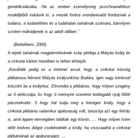
gondolkodásába. Ha az emberi személyiség pszichoanalitikus
modelljéből indulunk ki, a mesék fontos mondanivalót hordoznak a
tudatos, a tudatelőttes és a tudattalan tartalmak számára, bármilyen
szinten működjenek is az adott időben.”
(Bettelheim, 2000)
A rejtett tartalmak megjelenítésének szép példája a Mátyás király és
a cinkotai kántor mesében is tetten érhetjük:
„
Kezdődik pedig ez a történet avval, hogy a cinkotai község
plébánosa felment Mátyás királyunkhoz Budára, igen nagy kéréssel
köszönt be a királyhoz. Elmondta a plébános, hogy milyen szegény
az ő eklézsiája, és hogy ő mennyire szeretne boldogabb nyáj fölött
pásztorkodni. S hogy hát tudja meg a felséges király, hogy a
cinkotai plébánia valamikor apáturaság volt, tanúsítja azt egy felírás
is, amit éppen nemrégiben találtak egy kövön, …. Hogy milyen Isten
előtt kedves dolgot cselekednék a király, ha visszaadná a cinkotai
plébániának az apáturaságot, …