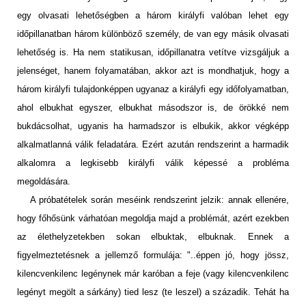
egy olvasati lehetőségben a három királyfi valóban lehet egy
időpillanatban három különböző személy, de van egy másik olvasati
lehetőség is. Ha nem statikusan, időpillanatra vetítve vizsgáljuk a
jelenséget, hanem folyamatában, akkor azt is mondhatjuk, hogy a
három királyfi tulajdonképpen ugyanaz a királyfi egy időfolyamatban,
ahol elbukhat egyszer, elbukhat másodszor is, de örökké nem
bukdácsolhat, ugyanis ha harmadszor is elbukik, akkor végképp
alkalmatlanná válik feladatára. Ezért azután rendszerint a harmadik
alkalomra a legkisebb királyfi válik képessé a probléma
megoldására.
A próbatételek során meséink rendszerint jelzik: annak ellenére,
hogy főhősünk várhatóan megoldja majd a problémát, azért ezekben
az élethelyzetekben sokan elbuktak, elbuknak. Ennek a
figyelmeztetésnek a jellemző formulája: "..éppen jó, hogy jössz,
kilencvenkilenc legénynek már karóban a feje (vagy kilencvenkilenc
legényt megölt a sárkány) tied lesz (te leszel) a századik. Tehát ha