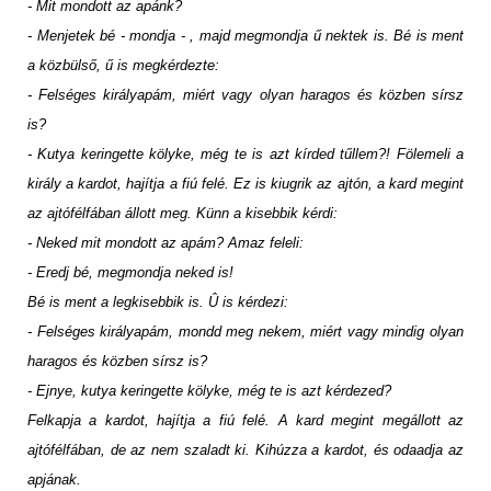
- Mit mondott az apánk?
- Menjetek bé - mondja - , majd megmondja ű nektek is. Bé is ment
a közbülső, ű is megkérdezte:
- Felséges királyapám, miért vagy olyan haragos és közben sírsz
is?
- Kutya keringette kölyke, még te is azt kírded tűllem?! Fölemeli a
király a kardot, hajítja a fiú felé. Ez is kiugrik az ajtón, a kard megint
az ajtófélfában állott meg. Künn a kisebbik kérdi:
- Neked mit mondott az apám? Amaz feleli:
- Eredj bé, megmondja neked is!
Bé is ment a legkisebbik is. Û is kérdezi:
- Felséges királyapám, mondd meg nekem, miért vagy mindig olyan
haragos és közben sírsz is?
- Ejnye, kutya keringette kölyke, még te is azt kérdezed?
Felkapja a kardot, hajítja a fiú felé. A kard megint megállott az
ajtófélfában, de az nem szaladt ki. Kihúzza a kardot, és odaadja az
apjának.