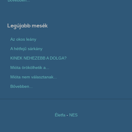
Bővebben...
Legújabb mesék
Az okos leány
A hétfejű sárkány
KINEK NEHEZEBB A DOLGA?
Mióta örökölhetik a...
Mióta nem választanak...
Bővebben...
Életfa
-
NES