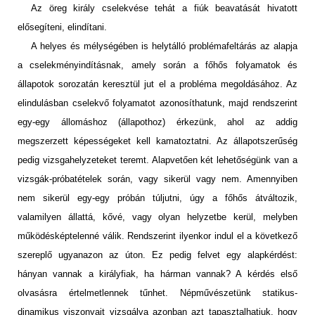
Az öreg király cselekvése tehát a fiúk beavatását hivatott
elősegíteni, elindítani.
A helyes és mélységében is helytálló problémafeltárás az alapja
a cselekményindításnak, amely során a főhős folyamatok és
állapotok sorozatán keresztül jut el a probléma megoldásához. Az
elindulásban cselekvő folyamatot azonosíthatunk, majd rendszerint
egy-egy állomáshoz (állapothoz) érkezünk, ahol az addig
megszerzett képességeket kell kamatoztatni. Az állapotszerűség
pedig vizsgahelyzeteket teremt. Alapvetően két lehetőségünk van a
vizsgák-próbatételek során, vagy sikerül vagy nem. Amennyiben
nem sikerül egy-egy próbán túljutni, úgy a főhős átváltozik,
valamilyen állattá, kővé, vagy olyan helyzetbe kerül, melyben
működésképtelenné válik. Rendszerint ilyenkor indul el a következő
szereplő ugyanazon az úton. Ez pedig felvet egy alapkérdést:
hányan vannak a királyfiak, ha hárman vannak? A kérdés első
olvasásra értelmetlennek tűnhet. Népművészetünk statikus-
dinamikus viszonyait vizsgálva azonban azt tapasztalhatjuk, hogy