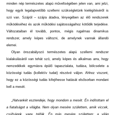
minden nép természetes alapú műveltségében jelen van, ami jelzi,
hogy egyik legalapvetőbb szellemi szükségletünk kielégítéséről is
szó van. Szájról – szájra átadva, lényegében az élő rendszerek
működéséhez és azok működési sajátosságaihoz kötődik terjedése.
Változataiban él tovább, pontos, mégis rugalmas dinamikus
rendszer, amely képes változni, de amelynek vannak állandó
elemei.
Olyan önszabályozó természetes alapú szellemi rendszer
kialakulásáról van tehát szó, amely képes és alkalmas arra, hogy
nemzedékek egymásra épülő tapasztalata, tudása, bölcselete a
közösségi tudás (kollektív tudat) részévé váljon. Ahhoz viszont,
hogy ez a közösségi tudás kifejthesse hatását elsősorban mondani
kell a mesét.
„
Hatvankét esztendeje, hogy mondom a mesét. Én indítottam el
a fiatalságot a világba. Nem olyan mesére születtem, amik viccek,
csúfságok, vagy tréfák. Én más mesére születtem: a világ