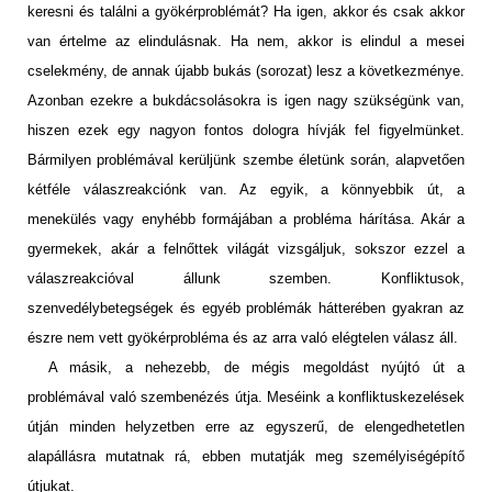
keresni és találni a gyökérproblémát? Ha igen, akkor és csak akkor
van értelme az elindulásnak. Ha nem, akkor is elindul a mesei
cselekmény, de annak újabb bukás (sorozat) lesz a következménye.
Azonban ezekre a bukdácsolásokra is igen nagy szükségünk van,
hiszen ezek egy nagyon fontos dologra hívják fel figyelmünket.
Bármilyen problémával kerüljünk szembe életünk során, alapvetően
kétféle válaszreakciónk van. Az egyik, a könnyebbik út, a
menekülés vagy enyhébb formájában a probléma hárítása. Akár a
gyermekek, akár a felnőttek világát vizsgáljuk, sokszor ezzel a
válaszreakcióval állunk szemben. Konfliktusok,
szenvedélybetegségek és egyéb problémák hátterében gyakran az
észre nem vett gyökérprobléma és az arra való elégtelen válasz áll.
A másik, a nehezebb, de mégis megoldást nyújtó út a
problémával való szembenézés útja. Meséink a konfliktuskezelések
útján minden helyzetben erre az egyszerű, de elengedhetetlen
alapállásra mutatnak rá, ebben mutatják meg személyiségépítő
útjukat.