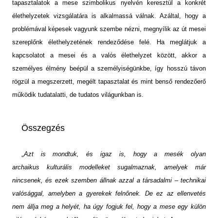
tapasztalatok a mese szimbolikus nyelvén keresztül a konkrét
élethelyzetek vizsgálatára is alkalmassá válnak. Azáltal, hogy a
problémával képesek vagyunk szembe nézni, megnyílik az út mesei
szereplőnk élethelyzetének rendeződése felé. Ha meglátjuk a
kapcsolatot a mesei és a valós élethelyzet között, akkor a
személyes élmény beépül a személyiségünkbe, így hosszú távon
rögzül a megszerzett, megélt tapasztalat és mint benső rendezőerő
működik tudatalatti, de tudatos világunkban is.
Összegzés
„
Azt is mondtuk, és igaz is, hogy a mesék olyan
archaikus kulturális modelleket sugalmaznak, amelyek már
nincsenek, és ezek szemben állnak azzal a társadalmi – technikai
valósággal, amelyben a gyerekek felnőnek. De ez az ellenvetés
nem állja meg a helyét, ha úgy fogjuk fel, hogy a mese egy külön