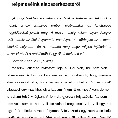
Népmeséink alapszerkezetéről
„
A jungi lélektani iskolában szimbolikus történetnek tekintjük a
mesét, amely általános emberi problémákat és lehetséges
megoldásokat jelenít meg. A mese mindig valami olyan dologról
szól, amely az élet folyamatát veszélyezteti- többnyire ez a mese
kiinduló helyzete-, és azt mutatja meg, hogy milyen fejlődési út
vezet ki ebből a problémából-egy új élethelyzetbe.”
(Verena Kast, 2002, 9.old.)
Meséink jellemző nyitóformulája a "Hol volt, hol nem volt..."
felvezetése. A formula kapcsán azt is mondhatjuk, hogy mesénk
első szavaival jelzi, hogy be- és átvezet minket az "itt és most"
világából egy másikba, olyanba, ami "nem itt és most" van, de nem
is valami túlsó világban. A formula gyakran folytatódik: "... sem itt
nem volt, sem ott nem volt, de valahol mégiscsak volt, volt egyszer
egy..." és elindul a mese folyama. A felvezetés egy mondaton belül
lendít át bennünket a hétköznapi racionális világból egy "másik"