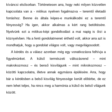
kíváncsi elsősorban. Történetesen arra, hogy neki milyen közvetlen
kapcsolata van a - mitikus nyelven fogalmazva – teremtő életadó
forráshoz. Benne és általa képes-e munkálkodni ez a teremtő
fényesség? Ha igen, akkor alkalmas a kért rang betöltésére.
Nyelvünk ezt a mitikus-képi gondolkodást a mai napig is őrzi a
köznyelvben. Ha a fenti gondolatmenet érthető volt, akkor arra azt is
mondhatjuk, hogy a gondolat világos volt, vagy megvilágosodott.
A kérdés és a válasz azonban még egy vonatkozásra felhívja a
figyelmünket. A külső természeti változásrend – mint
makrokozmosz – és benső kisvilágunk – mint mikrokozmosz –
közötti kapcsolatra, illetve annak egymásra épülésére. Arra, hogy
bár a kérdésben a belső kisvilág fényessége került előtérbe, de ez
nem lehet teljes, ha nincs meg a harmónia a külső és belső világunk
között.