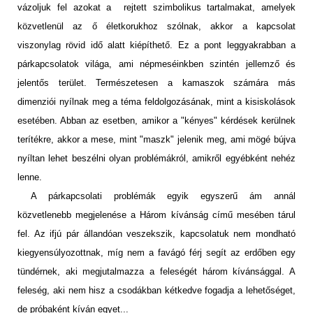
vázoljuk fel azokat a rejtett szimbolikus tartalmakat, amelyek
közvetlenül az ő életkorukhoz szólnak, akkor a kapcsolat
viszonylag rövid idő alatt kiépíthető. Ez a pont leggyakrabban a
párkapcsolatok világa, ami népmeséinkben szintén jellemző és
jelentős terület. Természetesen a kamaszok számára más
dimenziói nyílnak meg a téma feldolgozásának, mint a kisiskolások
esetében. Abban az esetben, amikor a "kényes" kérdések kerülnek
terítékre, akkor a mese, mint "maszk" jelenik meg, ami mögé bújva
nyíltan lehet beszélni olyan problémákról, amikről egyébként nehéz
lenne.
A párkapcsolati problémák egyik egyszerű ám annál
közvetlenebb megjelenése a Három kívánság című mesében tárul
fel. Az ifjú pár állandóan veszekszik, kapcsolatuk nem mondható
kiegyensúlyozottnak, míg nem a favágó férj segít az erdőben egy
tündérnek, aki megjutalmazza a feleségét három kívánsággal. A
feleség, aki nem hisz a csodákban kétkedve fogadja a lehetőséget,
de próbaként kíván egyet...