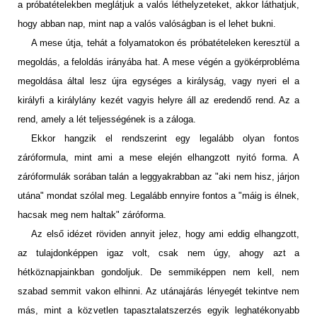
a próbatételekben meglátjuk a valós léthelyzeteket, akkor láthatjuk,
hogy abban nap, mint nap a valós valóságban is el lehet bukni.
A mese útja, tehát a folyamatokon és próbatételeken keresztül a
megoldás, a feloldás irányába hat. A mese végén a gyökérprobléma
megoldása által lesz újra egységes a királyság, vagy nyeri el a
királyfi a királylány kezét vagyis helyre áll az eredendő rend. Az a
rend, amely a lét teljességének is a záloga.
Ekkor hangzik el rendszerint egy legalább olyan fontos
záróformula, mint ami a mese elején elhangzott nyitó forma. A
záróformulák sorában talán a leggyakrabban az "aki nem hisz, járjon
utána" mondat szólal meg. Legalább ennyire fontos a "máig is élnek,
hacsak meg nem haltak" záróforma.
Az első idézet röviden annyit jelez, hogy ami eddig elhangzott,
az tulajdonképpen igaz volt, csak nem úgy, ahogy azt a
hétköznapjainkban gondoljuk. De semmiképpen nem kell, nem
szabad semmit vakon elhinni. Az utánajárás lényegét tekintve nem
más, mint a közvetlen tapasztalatszerzés egyik leghatékonyabb