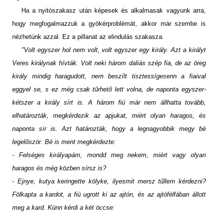
Ha a nyitószakasz után képesek és alkalmasak vagyunk arra,
hogy megfogalmazzuk a gyökérproblémát, akkor már szembe is
nézhetünk azzal. Ez a pillanat az elindulás szakasza.
"Volt egyszer hol nem volt, volt egyszer egy király. Azt a királyt
Veres királynak hívták. Volt neki három daliás szép fia, de az öreg
király mindig haragudott, nem beszílt tisztessígesenn a fiaival
eggyel
se, s ez még csak tűrhető lett volna, de naponta egyszer-
kétszer a király sírt is. A három fiú már nem állhatta tovább,
elhatározták, megkérdezik az apjukat, miért olyan haragos, és
naponta sír is. Azt határozták, hogy a legnagyobbik megy bé
legelőször. Bé is ment megkérdezte:
- Felséges királyapám, mondd meg nekem, miért vagy olyan
haragos és még közben sírsz is?
- Ejnye, kutya keringette kölyke, ilyesmit mersz tűllem kérdezni?
Fölkapta a kardot, a fiú ugrott ki az ajtón, és az ajtófélfában állott
meg a kard. Künn kérdi a két öccse: