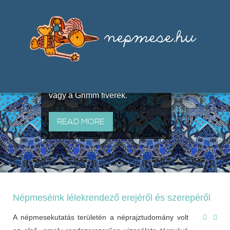
Válogatások a szájhagyomány
útján terjedő elbeszélésekből,
melyeket olyan ismert gyűjtők
állítottak össze, mint Benedek
Elek, Illyés Gyula, Arany László
vagy a Grimm fivérek.
READ MORE
Népmeséink lélekrendező erejéről és szerepéről
A népmesekutatás területén a néprajztudomány volt