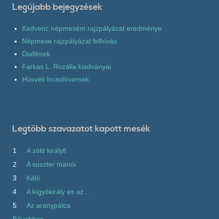
Legújabb bejegyzések
Kedvenc népmesém rajzpályázat eredménye
Népmese rajzpályázat felhívás
Diafilmek
Farkas L. Rozália kiadványai
Húsvéti locsolóversek
Legtöbb szavazatot kapott mesék
1
A zöld királyfi
2
A suszter manói
3
Káló
4
A kígyókirály és az...
5
Az aranypálca