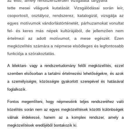
az első, amely rendszerszerűen vizsgálata tárgyává
tette mesei világunk kutatását. Vizsgálódásai során leír,
csoportosít, osztályoz, rendszerez, katalogizál, vizsgálja az
egyes motívumok vándorlástörténetét, párhuzamokat vonultat
fel- és keres más népek kultúrájából, de jellemzően nem
értelmezi az adott motívumot, a mese egészét. Ezen
megközelítés számára a népmese elsődleges és legfontosabb
funkciója a szórakoztatás.
A lélektani- vagy a rendszertudomány felőli megközelítés, ezzel
szemben elsősorban a tartalmi értelmezési lehetőségekre, és azok
a személyiségre, közösségre gyakorlott szerepével és hatásával
foglalkozik.
Fontos megemlíteni, hogy népmeséink teljes rendszeréhez való
közelítés során nem az egyes megközelítések közötti különbségek
válnak érdekessé, hanem az a komplex rendszer, amely a
megközelítések eredőjéből bontakozik ki.