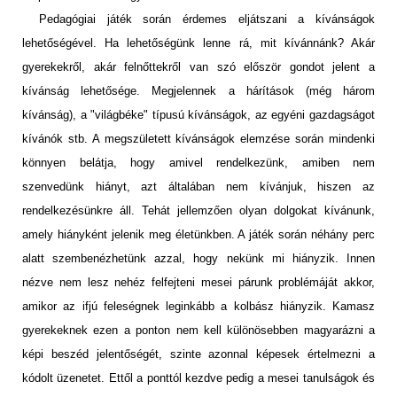
Pedagógiai játék során érdemes eljátszani a kívánságok
lehetőségével. Ha lehetőségünk lenne rá, mit kívánnánk? Akár
gyerekekről, akár felnőttekről van szó először gondot jelent a
kívánság lehetősége. Megjelennek a hárítások (még három
kívánság), a "világbéke" típusú kívánságok, az egyéni gazdagságot
kívánók stb. A megszületett kívánságok elemzése során mindenki
könnyen belátja, hogy amivel rendelkezünk, amiben nem
szenvedünk hiányt, azt általában nem kívánjuk, hiszen az
rendelkezésünkre áll. Tehát jellemzően olyan dolgokat kívánunk,
amely hiányként jelenik meg életünkben. A játék során néhány perc
alatt szembenézhetünk azzal, hogy nekünk mi hiányzik. Innen
nézve nem lesz nehéz felfejteni mesei párunk problémáját akkor,
amikor az ifjú feleségnek leginkább a kolbász hiányzik. Kamasz
gyerekeknek ezen a ponton nem kell különösebben magyarázni a
képi beszéd jelentőségét, szinte azonnal képesek értelmezni a
kódolt üzenetet. Ettől a ponttól kezdve pedig a mesei tanulságok és