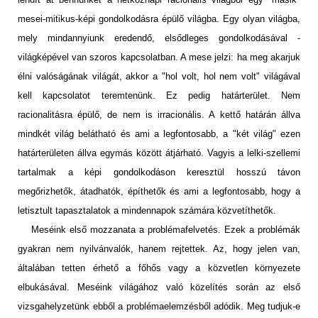
mesei-mitikus-képi gondolkodásra épülő világba. Egy olyan világba,
mely mindannyiunk eredendő, elsődleges gondolkodásával -
világképével van szoros kapcsolatban. A mese jelzi: ha meg akarjuk
élni valóságának világát, akkor a "hol volt, hol nem volt" világával
kell kapcsolatot teremtenünk. Ez pedig határterület. Nem
racionalitásra épülő, de nem is irracionális. A kettő határán állva
mindkét világ belátható és ami a legfontosabb, a "két világ" ezen
határterületen állva egymás között átjárható. Vagyis a lelki-szellemi
tartalmak a képi gondolkodáson keresztül hosszú távon
megőrizhetők, átadhatók, építhetők és ami a legfontosabb, hogy a
letisztult tapasztalatok a mindennapok számára közvetíthetők.
Meséink első mozzanata a problémafelvetés. Ezek a problémák
gyakran nem nyilvánvalók, hanem rejtettek. Az, hogy jelen van,
általában tetten érhető a főhős vagy a közvetlen környezete
elbukásával. Meséink világához való közelítés során az első
vizsgahelyzetünk ebből a problémaelemzésből adódik. Meg tudjuk-e