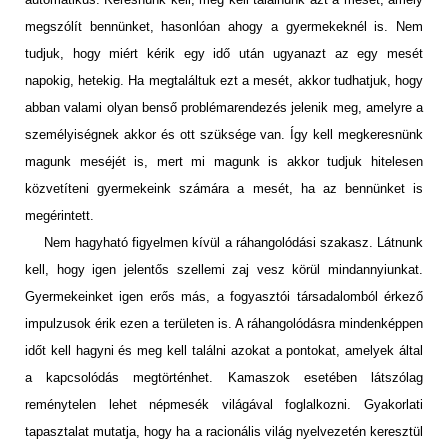
megszólít bennünket, hasonlóan ahogy a gyermekeknél is. Nem
tudjuk, hogy miért kérik egy idő után ugyanazt az egy mesét
napokig, hetekig. Ha megtaláltuk ezt a mesét, akkor tudhatjuk, hogy
abban valami olyan benső problémarendezés jelenik meg, amelyre a
személyiségnek akkor és ott szüksége van. Így kell megkeresnünk
magunk meséjét is, mert mi magunk is akkor tudjuk hitelesen
közvetíteni gyermekeink számára a mesét, ha az bennünket is
megérintett.
Nem hagyható figyelmen kívül a ráhangolódási szakasz. Látnunk
kell, hogy igen jelentős szellemi zaj vesz körül mindannyiunkat.
Gyermekeinket igen erős más, a fogyasztói társadalomból érkező
impulzusok érik ezen a területen is. A ráhangolódásra mindenképpen
időt kell hagyni és meg kell találni azokat a pontokat, amelyek által
a kapcsolódás megtörténhet. Kamaszok esetében látszólag
reménytelen lehet népmesék világával foglalkozni. Gyakorlati
tapasztalat mutatja, hogy ha a racionális világ nyelvezetén keresztül