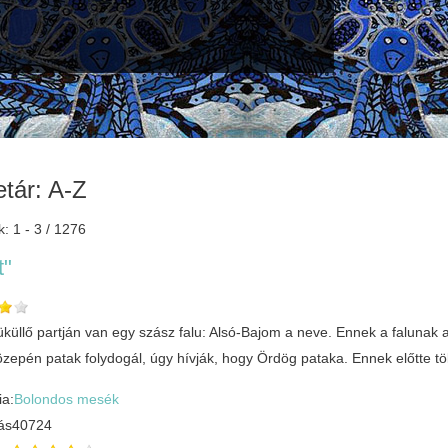
tár: A-Z
k: 1 - 3 / 1276
t"
küllő partján van egy szász falu: Alsó-Bajom a neve. Ennek a falunak a
özepén patak folydogál, úgy hívják, hogy Ördög pataka. Ennek előtte 
ia:
Bolondos mesék
ás
40724