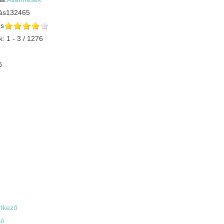
ás
132465
és
k: 1 - 3 / 1276
ő
tkező
só