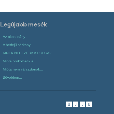
Legújabb mesék
Az okos leány
A hétfejű sárkány
KINEK NEHEZEBB A DOLGA?
Mióta örökölhetik a...
Mióta nem választanak...
Bővebben...