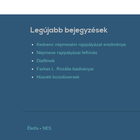
Legújabb bejegyzések
Kedvenc népmesém rajzpályázat eredménye
Népmese rajzpályázat felhívás
Diafilmek
Farkas L. Rozália kiadványai
Húsvéti locsolóversek
Életfa
-
NES