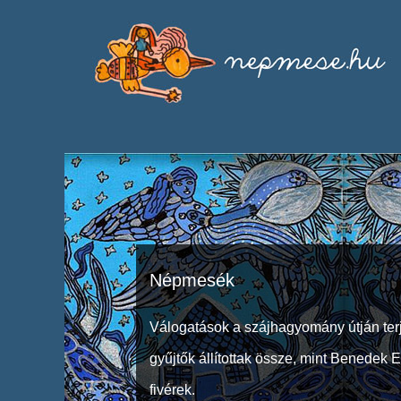
Népmesék
Válogatások a szájhagyomány útján ter
gyűjtők állítottak össze, mint Benedek 
fivérek.