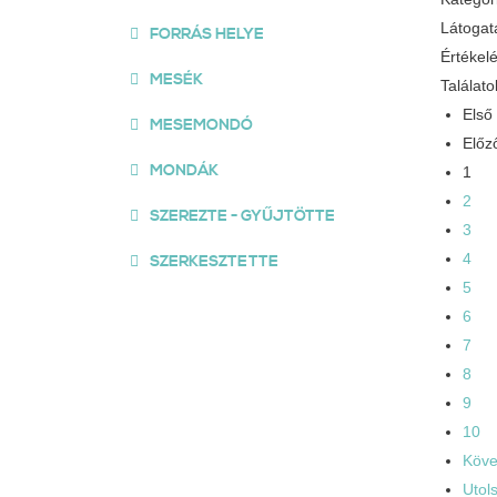
Látogat
FORRÁS HELYE
Értékel
MESÉK
Találato
Első
MESEMONDÓ
Előz
MONDÁK
1
2
SZEREZTE - GYŰJTÖTTE
3
4
SZERKESZTETTE
5
6
7
8
9
10
Köve
Utol