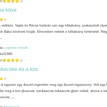
és
ba köve
 vidékén, Vajda és Récse határán van egy kőbálvány, szakasztott olyan
k Bába kövének hívják. Elmondom nektek e kőbálvány történetét. Réges
...
ia:
Legenda mesék
ás
31980
és
kkecske és a kos
;lt egyszer egy &ouml;regember meg egy &ouml;regasszony. Volt egy
ke meg a kos j&oacute; bar&aacute;ts&aacute;gban voltak: ahova a ba
eacute;
...
ia:
Állatmesék