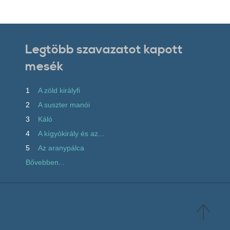
Legtöbb szavazatot kapott
mesék
1
A zöld királyfi
2
A suszter manói
3
Káló
4
A kígyókirály és az...
5
Az aranypálca
Bővebben...