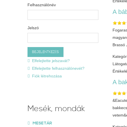
Értékel
Felhasználónév
A bá
Jelszó
Fogaras
magyaro
Brassó
Kategór
Elfelejtette jelszavát?
Látogat
Elfelejtette felhasználónevét?
Értékel
Fiók létrehozása
A ba
&Eacute
Mesék, mondák
bakkecs
vetem&
MESETÁR
Kategór