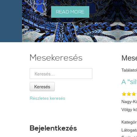
READ MORE
Mesekeresés
Mese
Találato
A "sil
Keresés
Részletes keresés
Nagy-Kü
Völgy k
Kategór
Bejelentkezés
Látogat