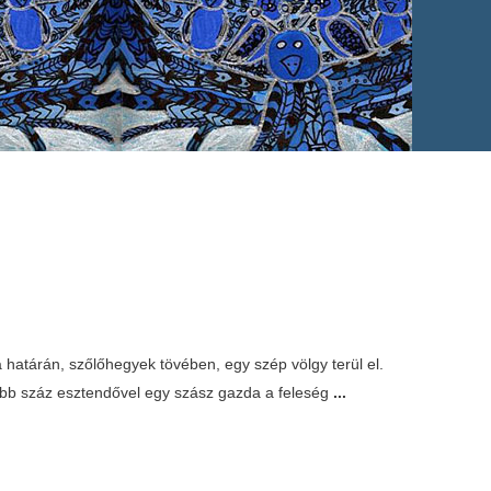
 határán, szőlőhegyek tövében, egy szép völgy terül el.
több száz esztendővel egy szász gazda a feleség
...