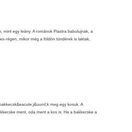
, mint egy leány. A románok Piastra babulujnak, a
-régen, mikor még a földön tündérek is laktak,
 bakkecsk&eacute;j&uuml;k meg egy kosuk. A
kkecske ment, oda ment a kos is. Ha a bakkecske a