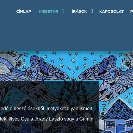
CÍMLAP
MESETÁR
ÍRÁSOK
KAPCSOLAT
P
jedő elbeszélésekből, melyeket olyan ismert
Elek, Illyés Gyula, Arany László vagy a Grimm