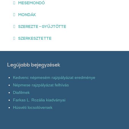
MESEMONDÓ
MONDÁK
SZEREZTE - GYŰJTÖTTE
SZERKESZTETTE
Legújabb bejegyzések
Kedvenc népmesém rajzpályázat eredménye
Népmese rajzpályázat felhívás
Diafilmek
Farkas L. Rozália kiadványai
Húsvéti locsolóversek