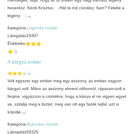
heverész. Kérdi Krisztus: -Hát te mit csinálsz, fiam? Felelte a
legény: -
...
Kategória:
Legenda mesék
Látogatás
19307
Értékelés
A bárgyú ember
Volt egyszer egy ember meg egy asszony, az ember nagyon
bárgyú volt. Mikor az asszony elment otthonról, ráparancsolt a
férjére: vigyázzon a csirkékre, hogy a kánya el ne vigyen egyet
se, szitálja meg a lisztet, meg van ott egy fazék tejfel, azt is
köpülje
...
Kategória:
Bolondos mesék
Látogatás
59325