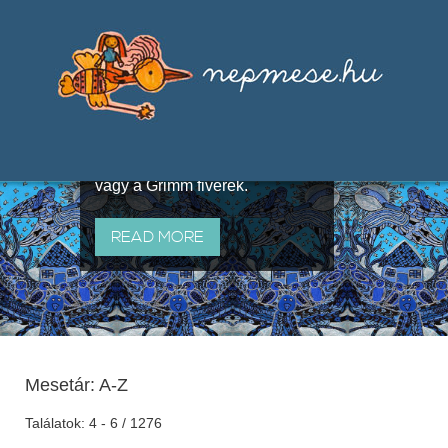
Válogatások a szájhagyomány
útján terjedő elbeszélésekből,
melyeket olyan ismert gyűjtők
állítottak össze, mint Benedek
Elek, Illyés Gyula, Arany László
vagy a Grimm fivérek.
READ MORE
Mesetár: A-Z
Találatok: 4 - 6 / 1276