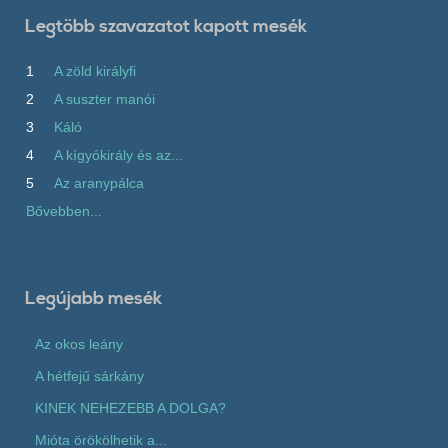
Legtöbb szavazatot kapott mesék
1
A zöld királyfi
2
A suszter manói
3
Káló
4
A kígyókirály és az...
5
Az aranypálca
Bővebben...
Legújabb mesék
Az okos leány
A hétfejű sárkány
KINEK NEHEZEBB A DOLGA?
Mióta örökölhetik a...