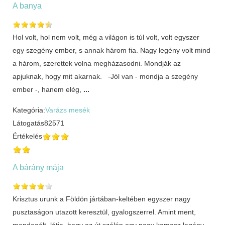
A banya
Hol volt, hol nem volt, még a világon is túl volt, volt egyszer
egy szegény ember, s annak három fia. Nagy legény volt mind
a három, szerettek volna megházasodni. Mondják az
apjuknak, hogy mit akarnak. -Jól van - mondja a szegény
ember -, hanem elég,
...
Kategória:
Varázs mesék
Látogatás
82571
Értékelés
A bárány mája
Krisztus urunk a Földön jártában-keltében egyszer nagy
pusztaságon utazott keresztül, gyalogszerrel. Amint ment,
mendegélt, látja, hogy az út szélén egy nagy kamasz legény