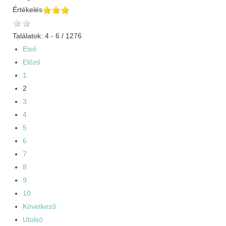
Értékelés
Találatok: 4 - 6 / 1276
Első
Előző
1
2
3
4
5
6
7
8
9
10
Következő
Utolsó