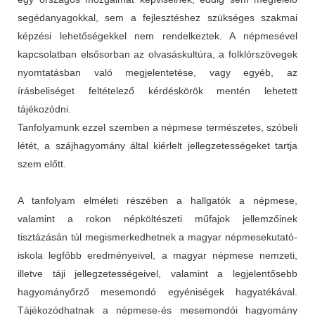
segédanyagokkal, sem a fejlesztéshez szükséges szakmai
képzési lehetőségekkel nem rendelkeztek. A népmesével
kapcsolatban elsősorban az olvasáskultúra, a folklórszövegek
nyomtatásban való megjelentetése, vagy egyéb, az
írásbeliséget feltételező kérdéskörök mentén lehetett
tájékozódni.
Tanfolyamunk ezzel szemben a népmese természetes, szóbeli
létét, a szájhagyomány által kiérlelt jellegzetességeket tartja
szem előtt.
A tanfolyam elméleti részében a hallgatók a népmese,
valamint a rokon népköltészeti műfajok jellemzőinek
tisztázásán túl megismerkedhetnek a magyar népmesekutató-
iskola legfőbb eredményeivel, a magyar népmese nemzeti,
illetve táji jellegzetességeivel, valamint a legjelentősebb
hagyományőrző mesemondó egyéniségek hagyatékával.
Tájékozódhatnak a népmese-és mesemondói hagyomány