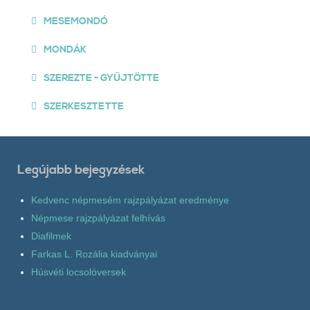
MESEMONDÓ
MONDÁK
SZEREZTE - GYŰJTÖTTE
SZERKESZTETTE
Legújabb bejegyzések
Kedvenc népmesém rajzpályázat eredménye
Népmese rajzpályázat felhívás
Diafilmek
Farkas L. Rozália kiadványai
Húsvéti locsolóversek