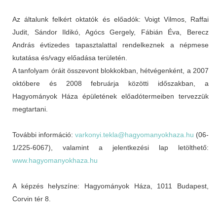
Az általunk felkért oktatók és előadók: Voigt Vilmos, Raffai
Judit, Sándor Ildikó, Agócs Gergely, Fábián Éva, Berecz
András évtizedes tapasztalattal rendelkeznek a népmese
kutatása és/vagy előadása területén.
A tanfolyam óráit összevont blokkokban, hétvégenként, a 2007
októbere és 2008 februárja közötti időszakban, a
Hagyományok Háza épületének előadótermeiben tervezzük
megtartani.
További információ:
varkonyi.tekla@hagyomanyokhaza.hu
(06-
1/225-6067), valamint a jelentkezési lap letölthető:
www.hagyomanyokhaza.hu
A képzés helyszíne: Hagyományok Háza, 1011 Budapest,
Corvin tér 8.