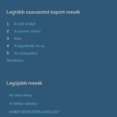
Legtöbb szavazatot kapott mesék
1
A zöld királyfi
2
A suszter manói
3
Káló
4
A kígyókirály és az...
5
Az aranypálca
Bővebben...
Legújabb mesék
Az okos leány
A hétfejű sárkány
KINEK NEHEZEBB A DOLGA?