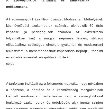
A szövegfolklór tanulása és tanításának
módszertana
A Hagyományok Háza Népművészeti Módszertani Műhelyének
közművelődési szakemberek számára akkreditált 60 órás
képzése (a pedagógusok számára az akkreditáció
folyamatban van) a magyar népmese hiteles, stílusos
előadásához szükséges elméleti, gyakorlati és módszertani
felkészítést, a mesemondáshoz kapcsolódó néprajzi, irodalmi
és előadói ismeretek elsajátítását tűzte ki
célul.
A tanfolyam indítását az a felismerés motiválta, hogy miközben
a népzene, a néptánc és a kézművesség mozgalmainak
kiépített módszertani háttérbázisa van, a szövegfolklórral
foglalkozó szakemberek és érdeklődők, akik immár szintén
egy országos mozgalmat képviselnek, eddig sem megfelelő