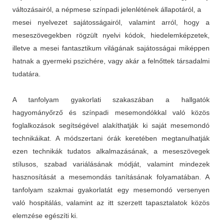
változásairól, a népmese színpadi jelenlétének állapotáról, a
mesei nyelvezet sajátosságairól, valamint arról, hogy a
meseszövegekben rögzült nyelvi kódok, hiedelemképzetek,
illetve a mesei fantasztikum világának sajátosságai miképpen
hatnak a gyermeki pszichére, vagy akár a felnőttek társadalmi
tudatára.
A tanfolyam gyakorlati szakaszában a hallgatók
hagyományőrző és színpadi mesemondókkal való közös
foglalkozások segítségével alakíthatják ki saját mesemondó
technikáikat. A módszertani órák keretében megtanulhatják
ezen technikák tudatos alkalmazásának, a meseszövegek
stílusos, szabad variálásának módját, valamint mindezek
hasznosítását a mesemondás tanításának folyamatában. A
tanfolyam szakmai gyakorlatát egy mesemondó versenyen
való hospitálás, valamint az itt szerzett tapasztalatok közös
elemzése egészíti ki.