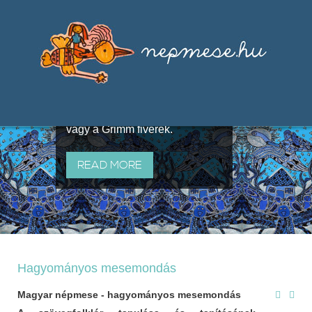
Válogatások a szájhagyomány
útján terjedő elbeszélésekből,
melyeket olyan ismert gyűjtők
állítottak össze, mint Benedek
Elek, Illyés Gyula, Arany László
vagy a Grimm fivérek.
READ MORE
Hagyományos mesemondás
Magyar népmese - hagyományos mesemondás