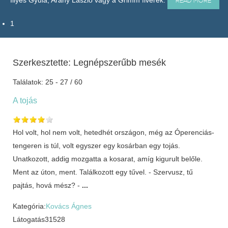
Illyés Gyula, Arany László vagy a Grimm fivérek.
READ MORE
1
Szerkesztette: Legnépszerűbb mesék
Találatok: 25 - 27 / 60
A tojás
Hol volt, hol nem volt, hetedhét országon, még az Óperenciás-
tengeren is túl, volt egyszer egy kosárban egy tojás.
Unatkozott, addig mozgatta a kosarat, amíg kigurult belőle.
Ment az úton, ment. Találkozott egy tűvel. - Szervusz, tű
pajtás, hová mész? -
...
Kategória:
Kovács Ágnes
Látogatás
31528