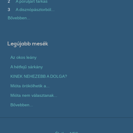
2
A póruljárt farkas
3
A disznópásztorból...
Bővebben...
Legújabb mesék
Az okos leány
A hétfejű sárkány
KINEK NEHEZEBB A DOLGA?
Mióta örökölhetik a...
Mióta nem választanak...
Bővebben...