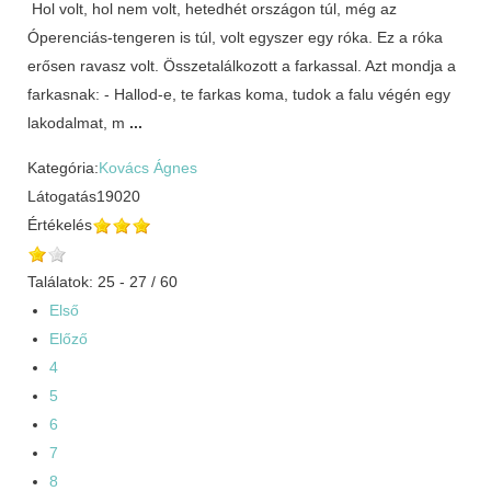
Hol volt, hol nem volt, hetedhét országon túl, még az
Óperenciás-tengeren is túl, volt egyszer egy róka. Ez a róka
erősen ravasz volt. Összetalálkozott a farkassal. Azt mondja a
farkasnak: - Hallod-e, te farkas koma, tudok a falu végén egy
lakodalmat, m
...
Kategória:
Kovács Ágnes
Látogatás
19020
Értékelés
Találatok: 25 - 27 / 60
Első
Előző
4
5
6
7
8