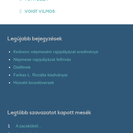
VOIGT VILMOS
Legújabb bejegyzések
Kedvenc népmesém rajzpályázat eredménye
Népmese rajzpályázat felhívás
Diafilmek
Farkas L. Rozália kiadványai
Húsvéti locsolóversek
Legtöbb szavazatot kapott mesék
1
A zacskóból...