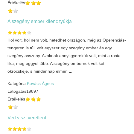
Értékelés
A szegény ember kilenc tyúkja
Hol volt, hol nem volt, hetedhét országon, még az Óperenciás-
tengeren is túl, volt egyszer egy szegény ember és egy
szegény asszony. Azoknak annyi gyerekük volt, mint a rosta
lika, még eggyel több. A szegény embernek volt két
ökröcskéje, s mindennap elmen
...
Kategória:
Kovács Ágnes
Látogatás
19897
Értékelés
Vert viszi veretlent