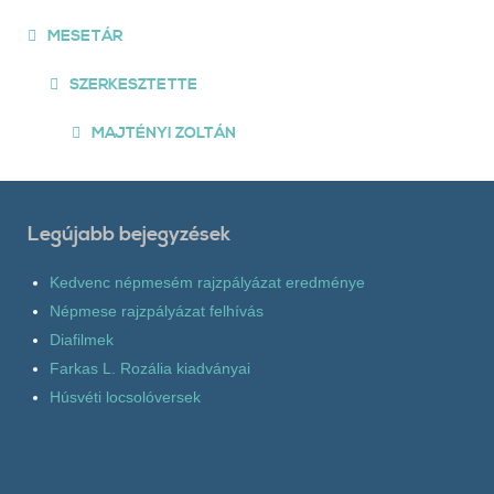
MESETÁR
SZERKESZTETTE
MAJTÉNYI ZOLTÁN
Legújabb bejegyzések
Kedvenc népmesém rajzpályázat eredménye
Népmese rajzpályázat felhívás
Diafilmek
Farkas L. Rozália kiadványai
Húsvéti locsolóversek