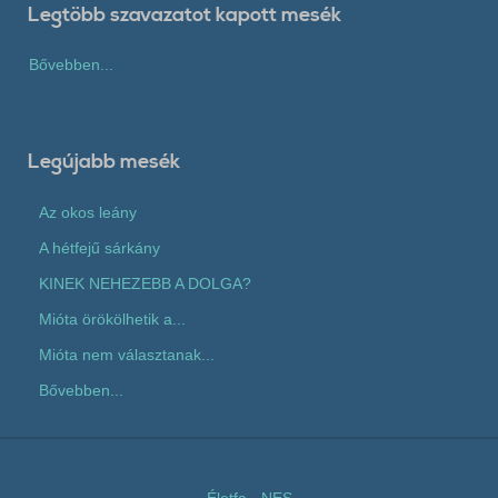
Legtöbb szavazatot kapott mesék
Bővebben...
Legújabb mesék
Az okos leány
A hétfejű sárkány
KINEK NEHEZEBB A DOLGA?
Mióta örökölhetik a...
Mióta nem választanak...
Bővebben...
Életfa
-
NES