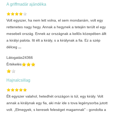
A griffmadár ajándéka
Volt egyszer, ha nem lett volna, el sem mondanám, volt egy
rettenetes nagy hegy. Annak a hegynek a tetején terült el egy
mesebeli ország. Ennek az országnak a kellős közepében állt
a királyi palota. Itt élt a király, s a királynak a fia. Ez a szép
délceg
...
Látogatás
24366
Értékelés
Hajnalcsillag
Élt egyszer valahol, hetedhét országon is túl, egy király. Volt
annak a királynak egy fia, aki már ide s tova legénysorba jutott
volt. „Elmegyek, s keresek feleséget magamnak" - gondolta a