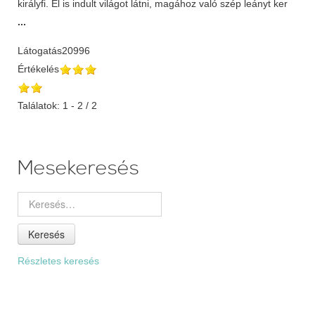
királyfi. El is indult világot látni, magához való szép leányt ker
...
Látogatás
20996
Értékelés
Találatok: 1 - 2 / 2
Mesekeresés
Keresés
Részletes keresés