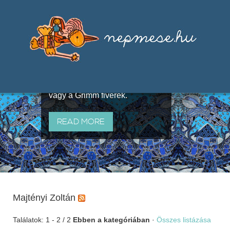
Válogatások a szájhagyomány
útján terjedő elbeszélésekből,
melyeket olyan ismert gyűjtők
állítottak össze, mint Benedek
Elek, Illyés Gyula, Arany László
vagy a Grimm fivérek.
READ MORE
Majtényi Zoltán
Találatok: 1 - 2 / 2
Ebben a kategóriában
·
Összes listázása