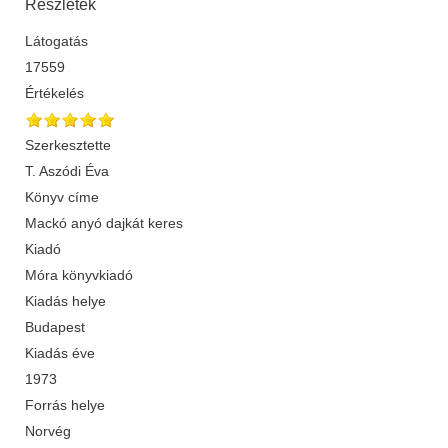
Részletek
Látogatás
17559
Értékelés
Szerkesztette
T. Aszódi Éva
Könyv címe
Mackó anyó dajkát keres
Kiadó
Móra könyvkiadó
Kiadás helye
Budapest
Kiadás éve
1973
Forrás helye
Norvég