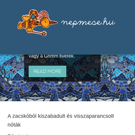
Válogatások a szájhagyomány
útján terjedő elbeszélésekből,
melyeket olyan ismert gyűjtők
állítottak össze, mint Benedek
Elek, Illyés Gyula, Arany László
vagy a Grimm fivérek.
READ MORE
A zacskóból kiszabadult és visszaparancsolt
nóták