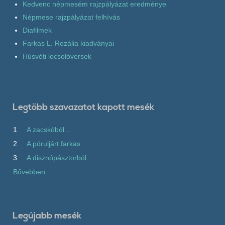
Kedvenc népmesém rajzpályázat eredménye
Népmese rajzpályázat felhívás
Diafilmek
Farkas L. Rozália kiadványai
Húsvéti locsolóversek
Legtöbb szavazatot kapott mesék
1
A zacskóból...
2
A póruljárt farkas
3
A disznópásztorból...
Bővebben...
Legújabb mesék