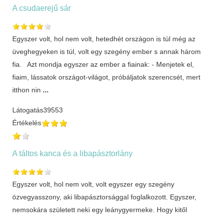
A csudaerejű sár
Egyszer volt, hol nem volt, hetedhét országon is túl még az
üveghegyeken is túl, volt egy szegény ember s annak három
fia. Azt mondja egyszer az ember a fiainak: - Menjetek el,
fiaim, lássatok országot-világot, próbáljatok szerencsét, mert
itthon nin
...
Látogatás
39553
Értékelés
A táltos kanca és a libapásztorlány
Egyszer volt, hol nem volt, volt egyszer egy szegény
özvegyasszony, aki libapásztorsággal foglalkozott. Egyszer,
nemsokára született neki egy leánygyermeke. Hogy kitől