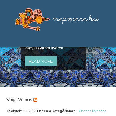
Válogatások a szájhagyomány
útján terjedő elbeszélésekből,
melyeket olyan ismert gyűjtők
állítottak össze, mint Benedek
Elek, Illyés Gyula, Arany László
vagy a Grimm fivérek.
READ MORE
Voigt Vilmos
Találatok: 1 - 2 / 2
Ebben a kategóriában
·
Összes listázása