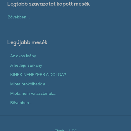
Legtöbb szavazatot kapott mesék
Bővebben...
Legújabb mesék
Az okos leány
A hétfejű sárkány
KINEK NEHEZEBB A DOLGA?
Mióta örökölhetik a...
Mióta nem választanak...
Bővebben...
Életfa
-
NES