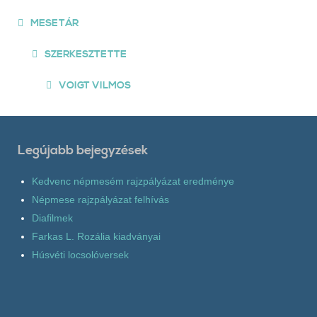
MESETÁR
SZERKESZTETTE
VOIGT VILMOS
Legújabb bejegyzések
Kedvenc népmesém rajzpályázat eredménye
Népmese rajzpályázat felhívás
Diafilmek
Farkas L. Rozália kiadványai
Húsvéti locsolóversek