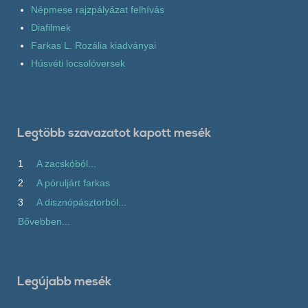
Népmese rajzpályázat felhívás
Diafilmek
Farkas L. Rozália kiadványai
Húsvéti locsolóversek
Legtöbb szavazatot kapott mesék
1
A zacskóból...
2
A póruljárt farkas
3
A disznópásztorból...
Bővebben...
Legújabb mesék