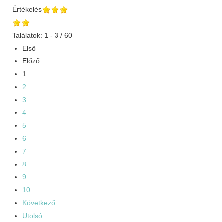
Értékelés
Találatok: 1 - 3 / 60
Első
Előző
1
2
3
4
5
6
7
8
9
10
Következő
Utolsó