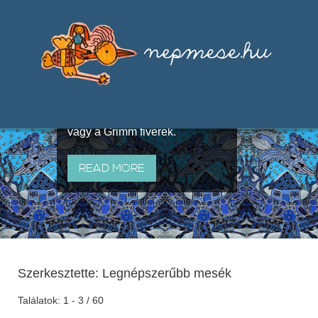
Válogatások a szájhagyomány
útján terjedő elbeszélésekből,
melyeket olyan ismert gyűjtők
állítottak össze, mint Benedek
Elek, Illyés Gyula, Arany László
vagy a Grimm fivérek.
READ MORE
Szerkesztette: Legnépszerűbb mesék
Találatok: 1 - 3 / 60