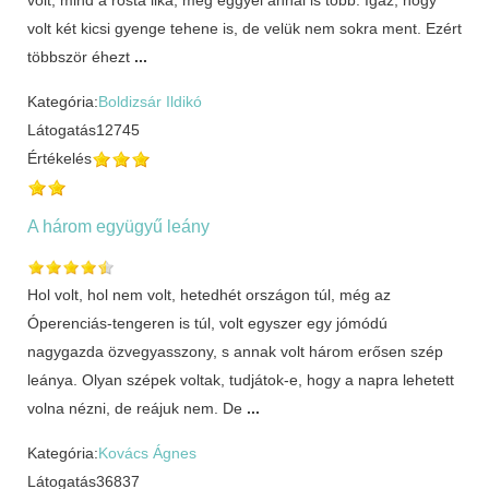
volt két kicsi gyenge tehene is, de velük nem sokra ment. Ezért
többször éhezt
...
Kategória:
Boldizsár Ildikó
Látogatás
12745
Értékelés
A három együgyű leány
Hol volt, hol nem volt, hetedhét országon túl, még az
Óperenciás-tengeren is túl, volt egyszer egy jómódú
nagygazda özvegyasszony, s annak volt három erősen szép
leánya. Olyan szépek voltak, tudjátok-e, hogy a napra lehetett
volna nézni, de reájuk nem. De
...
Kategória:
Kovács Ágnes
Látogatás
36837