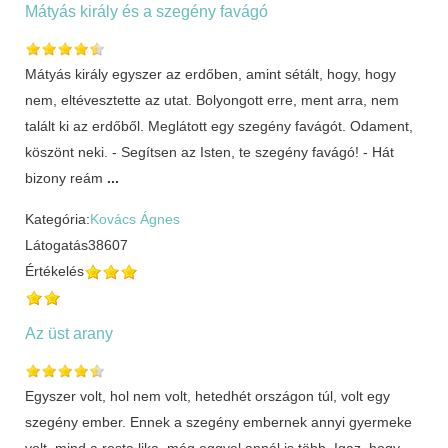
Mátyás király és a szegény favágó
Mátyás király egyszer az erdőben, amint sétált, hogy, hogy
nem, eltévesztette az utat. Bolyongott erre, ment arra, nem
talált ki az erdőből. Meglátott egy szegény favágót. Odament,
köszönt neki. - Segítsen az Isten, te szegény favágó! - Hát
bizony reám
...
Kategória:
Kovács Ágnes
Látogatás
38607
Értékelés
Az üst arany
Egyszer volt, hol nem volt, hetedhét országon túl, volt egy
szegény ember. Ennek a szegény embernek annyi gyermeke
volt, mind a rosta lika, még eggyel annál is több. Igaz, hogy