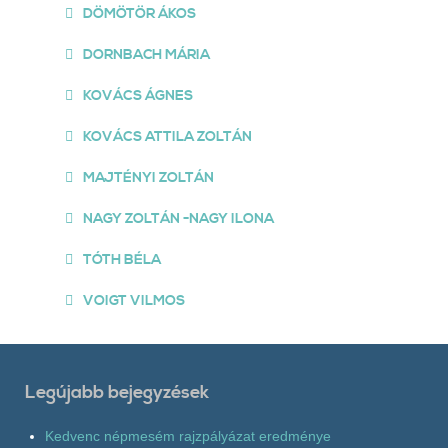
DÖMÖTÖR ÁKOS
DORNBACH MÁRIA
KOVÁCS ÁGNES
KOVÁCS ATTILA ZOLTÁN
MAJTÉNYI ZOLTÁN
NAGY ZOLTÁN -NAGY ILONA
TÓTH BÉLA
VOIGT VILMOS
Legújabb bejegyzések
Kedvenc népmesém rajzpályázat eredménye