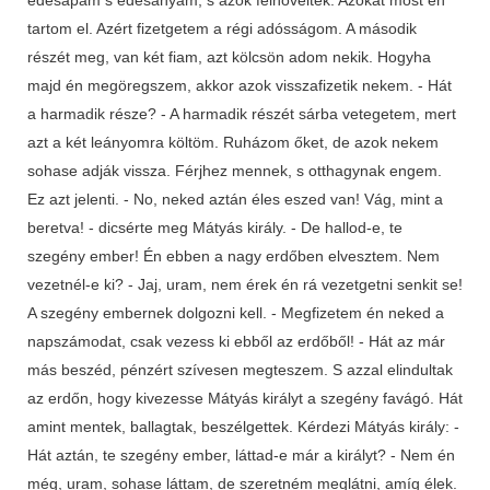
tartom el. Azért fizetgetem a régi adósságom. A második
részét meg, van két fiam, azt kölcsön adom nekik. Hogyha
majd én megöregszem, akkor azok visszafizetik nekem. - Hát
a harmadik része? - A harmadik részét sárba vetegetem, mert
azt a két leányomra költöm. Ruházom őket, de azok nekem
sohase adják vissza. Férjhez mennek, s otthagynak engem.
Ez azt jelenti. - No, neked aztán éles eszed van! Vág, mint a
beretva! - dicsérte meg Mátyás király. - De hallod-e, te
szegény ember! Én ebben a nagy erdőben elvesztem. Nem
vezetnél-e ki? - Jaj, uram, nem érek én rá vezetgetni senkit se!
A szegény embernek dolgozni kell. - Megfizetem én neked a
napszámodat, csak vezess ki ebből az erdőből! - Hát az már
más beszéd, pénzért szívesen megteszem. S azzal elindultak
az erdőn, hogy kivezesse Mátyás királyt a szegény favágó. Hát
amint mentek, ballagtak, beszélgettek. Kérdezi Mátyás király: -
Hát aztán, te szegény ember, láttad-e már a királyt? - Nem én
még, uram, sohase láttam, de szeretném meglátni, amíg élek.