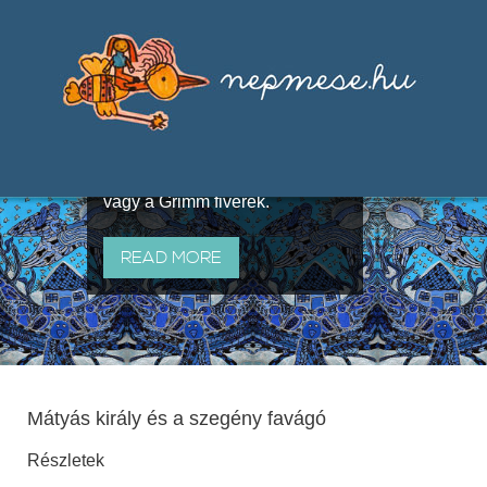
Válogatások a szájhagyomány
útján terjedő elbeszélésekből,
melyeket olyan ismert gyűjtők
állítottak össze, mint Benedek
Elek, Illyés Gyula, Arany László
vagy a Grimm fivérek.
READ MORE
Mátyás király és a szegény favágó
Részletek