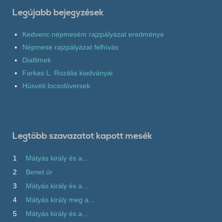
Legújabb bejegyzések
Kedvenc népmesém rajzpályázat eredménye
Népmese rajzpályázat felhívás
Diafilmek
Farkas L. Rozália kiadványai
Húsvéti locsolóversek
Legtöbb szavazatot kapott mesék
1
Mátyás király és a...
2
Benet úr
3
Mátyás király és a...
4
Mátyás király meg a...
5
Mátyás király és a...