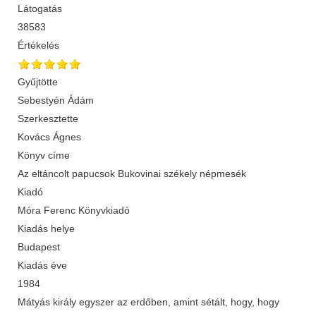
Látogatás
38583
Értékelés
Gyűjtötte
Sebestyén Ádám
Szerkesztette
Kovács Ágnes
Könyv címe
Az eltáncolt papucsok Bukovinai székely népmesék
Kiadó
Móra Ferenc Könyvkiadó
Kiadás helye
Budapest
Kiadás éve
1984
Mátyás király egyszer az erdőben, amint sétált, hogy, hogy