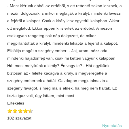
- Most kiérünk ebből az erdőből, s ott rettentő sokan lesznek, a
mezőn dolgoznak, s mikor meglátják a királyt, mindenki leveszi
a fejéről a kalapot. Csak a király lesz egyedül kalapban. Akkor
ott meglátod. Ekkor éppen ki is értek az erdőből. A mezőn
csakugyan rengeteg sok nép dolgozott, de mikor
megpillantották a királyt, mindenki lekapta a fejéről a kalapot.
Elkiáltja magát a szegény ember: - Jaj, uram, nézz oda,
mindenki hajadonfejt van, csak mi ketten vagyunk kalapban!
Hát most melyikünk a király? Én vagy te? - Hát egyikünk
biztosan az - felelte kacagva a király, s megveregette a
szegény embernek a hátát. Gazdagon megjutalmazta a
szegény favágót, s még ma is élnek, ha meg nem haltak. Ez
tiszta igaz volt, úgy láttam, mint most.
Értékelés
102 szavazat
Nyomtatás