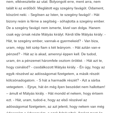
nem, eltévesztette az utat. Bolyongott erre, ment arra, nem
talált ki az erdőből. Meglátott egy szegény favágót. Odament,
köszönt neki. - Segítsen az Isten, te szegény favágó! - Hát
bizony reám is férne a segítség - sóhajtotta a szegény ember.
De a szegény favágó nem ismerte, kivel van dolga. Hanem
csak egy úrnak nézte Mátyás királyt. Kérdi tőle Mátyás király: -
Hát, te szegény ember, vannak-e gyermekeid? - Van biza,
uram, négy, két szép fiam s két leányom. - Hát aztán van-e
pénzed? - Hát az is akad, amennyi éppen kell. De tudod,
uram, én a pénzemet háromfele osztom örökké. - Hát azt te,
hogy csinálod? - csodálkozott Mátyás király. - Én úgy, hogy az
egyik részével az adósságomat fizetgetem, a másik részét
kölcsönadogatom. - S hát a harmadik részét? - Azt a sárba
vetegetem. - Ejnye, hát én még ilyen beszédet nem hallottam!
– ámult el Mátyás király. - Hát mondd el nekem, hogy értsem
ezt. - Hát, uram, tudod-e, hogy az első részével az
adósságomat fizetgetem, az azt jelenti, hogy nekem van még
édesapám s édesanyám, s azok felnöveltek. Azokat most én