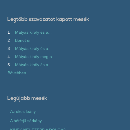
Legtöbb szavazatot kapott mesék
1
Mátyás király és a...
2
Benet úr
3
Mátyás király és a...
4
Mátyás király meg a...
5
Mátyás király és a...
Bővebben...
Legújabb mesék
Az okos leány
A hétfejű sárkány
KINEK NEHEZEBB A DOLGA?