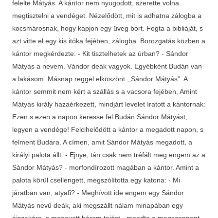
felelte Mátyás. A kántor nem nyugodott, szerette volna
megtisztelni a vendéget. Nézelődött, mit is adhatna zálogba a
kocsmárosnak, hogy kapjon egy üveg bort. Fogta a bibliáját, s
azt vitte el egy kis itóka fejében, zálogba. Borozgatás közben a
kántor megkérdezte: - Kit tisztelhetek az úrban? - Sándor
Mátyás a nevem. Vándor deák vagyok. Egyébként Budán van
a lakásom. Másnap reggel elköszönt ,,Sándor Mátyás”. A
kántor semmit nem kért a szállás s a vacsora fejében. Amint
Mátyás király hazaérkezett, mindjárt levelet íratott a kántornak:
Ezen s ezen a napon keresse fel Budán Sándor Mátyást,
legyen a vendége! Felcihelődött a kántor a megadott napon, s
felment Budára. A címen, amit Sándor Mátyás megadott, a
királyi palota állt. - Ejnye, tán csak nem tréfált meg engem az a
Sándor Mátyás? - morfondírozott magában a kántor. Amint a
palota körül csellengett, megszólította egy katona: - Mi
járatban van, atyafi? - Meghívott ide engem egy Sándor
Mátyás nevű deák, aki megszállt nálam minapában egy
éjszakára, s megevett három tojást - mondta a megszeppent