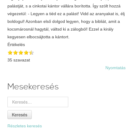
palástját, s a cinkotai kántor vállára borította. Így szólt hozzá
végezetül: - Legyen a tiéd ez a palást! Vidd az aranyakat is, élj
boldogul! Azonban első dolgod legyen, hogy a bibliát, amit a
kocsmárosnál hagytál, váltsd ki a zálogból! Ezzel a király
kegyesen elbocsájtotta a kántort.
Értékelés
35 szavazat
Nyomtatás
Mesekeresés
Keresés
Részletes keresés