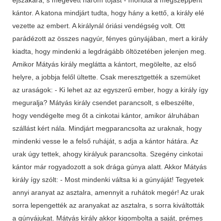
kántor. A katona mindjárt tudta, hogy hány a kettő, a király elé
vezette az embert. A királynál óriási vendégség volt. Ott
parádézott az összes nagyúr, fényes gúnyájában, mert a király
kiadta, hogy mindenki a legdrágább öltözetében jelenjen meg.
Amikor Mátyás király meglátta a kántort, megölelte, az első
helyre, a jobbja felől ültette. Csak meresztgették a szemüket
az uraságok: - Ki lehet az az egyszerű ember, hogy a király így
meguralja? Mátyás király csendet parancsolt, s elbeszélte,
hogy vendégelte meg őt a cinkotai kántor, amikor álruhában
szállást kért nála. Mindjárt megparancsolta az uraknak, hogy
mindenki vesse le a felső ruháját, s adja a kántor hátára. Az
urak úgy tettek, ahogy királyuk parancsolta. Szegény cinkotai
kántor már rogyadozott a sok drága gúnya alatt. Akkor Mátyás
király így szólt: - Most mindenki váltsa ki a gúnyáját! Tegyetek
annyi aranyat az asztalra, amennyit a ruhátok megér! Az urak
sorra lepengették az aranyakat az asztalra, s sorra kiváltották
a gúnyájukat. Mátyás király akkor kigombolta a saját, prémes