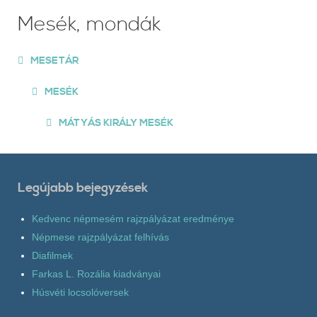
Mesék, mondák
MESETÁR
MESÉK
MÁTYÁS KIRÁLY MESÉK
Legújabb bejegyzések
Kedvenc népmesém rajzpályázat eredménye
Népmese rajzpályázat felhívás
Diafilmek
Farkas L. Rozália kiadványai
Húsvéti locsolóversek