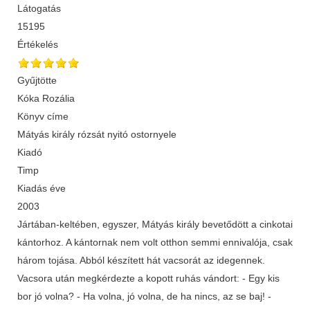
Látogatás
15195
Értékelés
Gyűjtötte
Kóka Rozália
Könyv címe
Mátyás király rózsát nyitó ostornyele
Kiadó
Timp
Kiadás éve
2003
Jártában-keltében, egyszer, Mátyás király bevetődött a cinkotai
kántorhoz. A kántornak nem volt otthon semmi ennivalója, csak
három tojása. Abból készített hát vacsorát az idegennek.
Vacsora után megkérdezte a kopott ruhás vándort: - Egy kis
bor jó volna? - Ha volna, jó volna, de ha nincs, az se baj! -