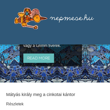
Válogatások a szájhagyomány
útján terjedő elbeszélésekből,
melyeket olyan ismert gyűjtők
állítottak össze, mint Benedek
Elek, Illyés Gyula, Arany László
vagy a Grimm fivérek.
READ MORE
Mátyás király meg a cinkotai kántor
Részletek