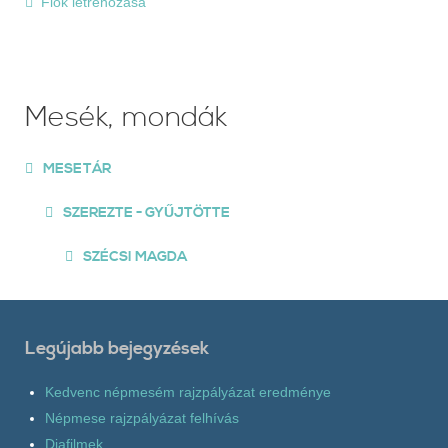
Fiók létrehozása
Mesék, mondák
MESETÁR
SZEREZTE - GYŰJTÖTTE
SZÉCSI MAGDA
Legújabb bejegyzések
Kedvenc népmesém rajzpályázat eredménye
Népmese rajzpályázat felhívás
Diafilmek