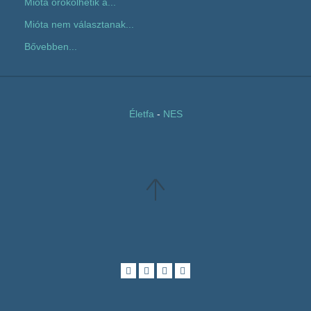
Mióta örökölhetik a...
Mióta nem választanak...
Bővebben...
Életfa
-
NES