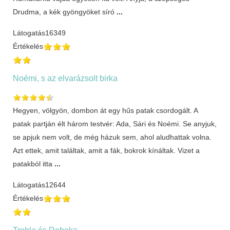
Drudma, a kék gyöngyöket síró
...
Látogatás
16349
Értékelés
Noémi, s az elvarázsolt birka
Hegyen, völgyön, dombon át egy hűs patak csordogált. A
patak partján élt három testvér: Ada, Sári és Noémi. Se anyjuk,
se apjuk nem volt, de még házuk sem, ahol aludhattak volna.
Azt ettek, amit találtak, amit a fák, bokrok kínáltak. Vizet a
patakból itta
...
Látogatás
12644
Értékelés
Trebla és Rebeka