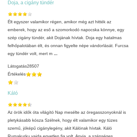
Doja, a cigány tündér
Élt egyszer valamikor régen, amikor még azt hitték az
emberek, hogy az eső a szomorkodó napocska könnye, egy
szép cigány tündér, akit Dojának hívtak. Doja egy hatalmas
felhőpalotában élt, és onnan figyelte népe vándorlását. Furcsa
egy tündér volt, mert m
...
Látogatás
28507
Értékelés
Káló
Az örök idők óta világító Nap mesélte az öregasszonyoknál is
pletykásabb kósza Szélnek, hogy élt valamikor egy tüzes
szemű, jóképű cigánylegény, akit Kálónak hívtak. Káló
Rumakurku vajda egyetlen fia volt. Anyja, a szépséges