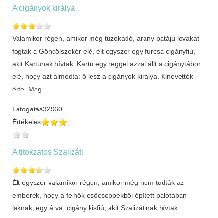
A cigányok királya
Valamikor régen, amikor még tűzokádó, arany patájú lovakat
fogtak a Göncölszekér elé, élt egyszer egy furcsa cigányfiú,
akit Kartunak hívtak. Kartu egy reggel azzal állt a cigánytábor
elé, hogy azt álmodta: ő lesz a cigányok királya. Kinevették
érte. Még
...
Látogatás
32960
Értékelés
A titokzatos Szalizáti
Élt egyszer valamikor régen, amikor még nem tudták az
emberek, hogy a felhők esőcseppekből épített palotában
laknak, egy árva, cigány kisfiú, akit Szalizátinak hívtak.