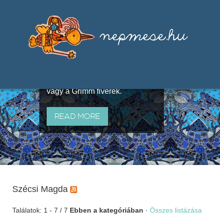
Válogatások a szájhagyomány
útján terjedő elbeszélésekből,
melyeket olyan ismert gyűjtők
állítottak össze, mint Benedek
Elek, Illyés Gyula, Arany László
vagy a Grimm fivérek.
READ MORE
Szécsi Magda
Találatok: 1 - 7 / 7
Ebben a kategóriában
·
Összes listázása