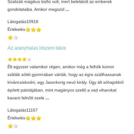
Szalizáti mágikus kisfiú volt, mert belelátott az emberek
gondolataiba. Amikor megszül
...
Látogatás
10918
Értékelés
Az aranyhalas lószem tükre
Élt egyszer valamikor régen, amikor még a felhők komor
sziklák sötét gyomrában várták, hogy az égre szállhassanak
kíváncsiskodni, egy Jasorkorig nevű király. Úgy ált sóhajokból
épített palotájában, mint magányos szellő a vad viharokat
kavaró felnőtt szele
...
Látogatás
11167
Értékelés