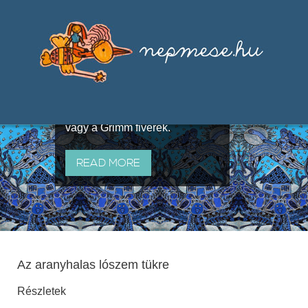
Válogatások a szájhagyomány
útján terjedő elbeszélésekből,
melyeket olyan ismert gyűjtők
állítottak össze, mint Benedek
Elek, Illyés Gyula, Arany László
vagy a Grimm fivérek.
READ MORE
Az aranyhalas lószem tükre
Részletek