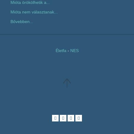
Mióta örökölhetik a...
Mióta nem választanak...
Bővebben...
Életfa
-
NES