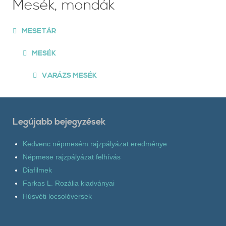
Mesék, mondák
MESETÁR
MESÉK
VARÁZS MESÉK
Legújabb bejegyzések
Kedvenc népmesém rajzpályázat eredménye
Népmese rajzpályázat felhívás
Diafilmek
Farkas L. Rozália kiadványai
Húsvéti locsolóversek