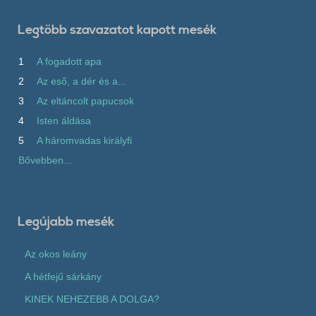
Legtöbb szavazatot kapott mesék
1
A fogadott apa
2
Az eső, a dér és a...
3
Az eltáncolt papucsok
4
Isten áldása
5
A háromvadas királyfi
Bővebben...
Legújabb mesék
Az okos leány
A hétfejű sárkány
KINEK NEHEZEBB A DOLGA?