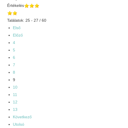
Értékelés
Találatok: 25 - 27 / 60
Első
Előző
4
5
6
7
8
9
10
11
12
13
Következő
Utolsó