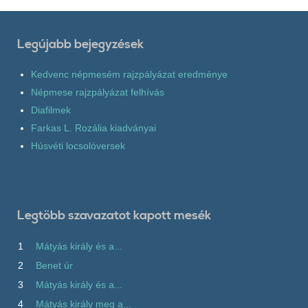
Legújabb bejegyzések
Kedvenc népmesém rajzpályázat eredménye
Népmese rajzpályázat felhívás
Diafilmek
Farkas L. Rozália kiadványai
Húsvéti locsolóversek
Legtöbb szavazatot kapott mesék
1
Mátyás király és a...
2
Benet úr
3
Mátyás király és a...
4
Mátyás király meg a...