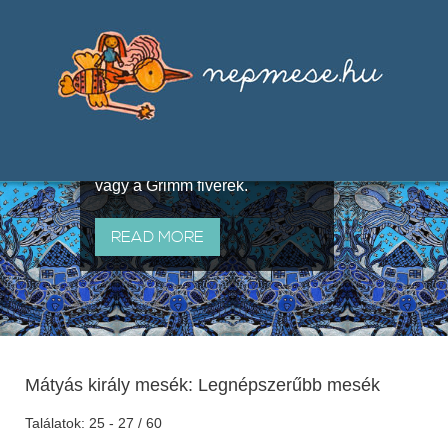
Válogatások a szájhagyomány
útján terjedő elbeszélésekből,
melyeket olyan ismert gyűjtők
állítottak össze, mint Benedek
Elek, Illyés Gyula, Arany László
vagy a Grimm fivérek.
READ MORE
Mátyás király mesék: Legnépszerűbb mesék
Találatok: 25 - 27 / 60