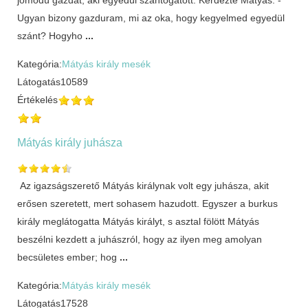
Ugyan bizony gazduram, mi az oka, hogy kegyelmed egyedül
szánt? Hogyho
...
Kategória:
Mátyás király mesék
Látogatás
10589
Értékelés
Mátyás király juhásza
Az igazságszerető Mátyás királynak volt egy juhásza, akit
erősen szeretett, mert sohasem hazudott. Egyszer a burkus
király meglátogatta Mátyás királyt, s asztal fölött Mátyás
beszélni kezdett a juhászról, hogy az ilyen meg amolyan
becsületes ember; hog
...
Kategória:
Mátyás király mesék
Látogatás
17528