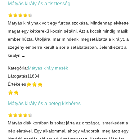
Mátyás király és a tisztesség
Mátyás királynak volt egy furcsa szokása. Mindennap elvitette
magát egy kétkerekű kocsin sétálni. Azt a kocsit mindig másik
ember húzta. Utoljára, már mindenki megsétáltatta a királyt, a
szegény emberre került a sor a sétáltatásban. Jelentkezett a
királyn
...
Kategória:
Mátyás király mesék
Látogatás
11834
Értékelés
Mátyás király és a beteg kisbéres
Mátyás diák korában is sokat járta az országot, ismerkedett a
nép életével. Egy alkalommal, ahogy vándorolt, meglátott egy
jómódú gazdát, aki egyedül szántogatott. Kérdezte Mátyás: -