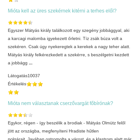
Mióta kell az üres szekérnek kitérni a terhes elől?
Egyszer Mátyás király találkozott egy szegény jobbággyal, aki
a karcagi malomba igyekezett őrletni. Tíz zsák búza volt a
szekéren. Csak úgy nyekeregtek a kerekek a nagy teher alatt.
Mátyás király felkérezkedett a szekérre, s beszélgetni kezdett
a jobbágg
...
Látogatás
10037
Értékelés
Mióta nem választanak cserzővargát főbírónak?
Egykor, régen - így beszélik a brodiak - Mátyás Olmütz felől
jött az országba, megfenyíteni Hradiste hűtlen
polgárait. Javában ostromolta a várost, és a klastrom alatt már