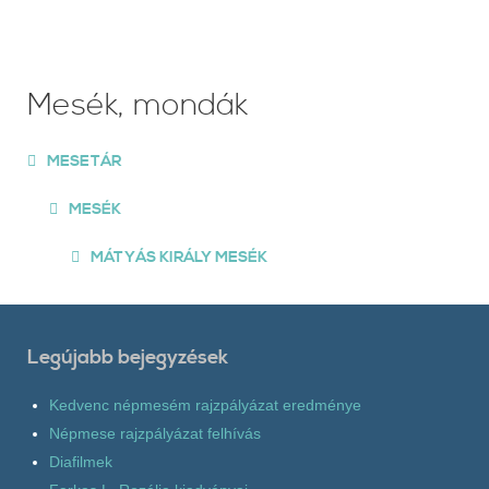
Mesék, mondák
MESETÁR
MESÉK
MÁTYÁS KIRÁLY MESÉK
Legújabb bejegyzések
Kedvenc népmesém rajzpályázat eredménye
Népmese rajzpályázat felhívás
Diafilmek