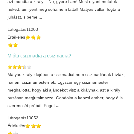
azt mondta a király: - No, gyere fiam! Most olyant mutatok
neked, amilyent még soha nem láttál! Mátyás vállon fogta a
juhászt, s beme
...
Látogatás
11203
Értékelés
Mióta csizmadia a csizmadia?
Mátyás király idejében a csizmadiát nem csizmadiának hívták,
hanem csizmamesternek. Egyszer egy csizmamester
meghallotta, hogy aki ajándékot visz a királynak, azt a király
busásan megjutalmazza. Gondolta a kapzsi ember, hogy ő is
szerencsét próbál. Fogot
...
Látogatás
10052
Értékelés