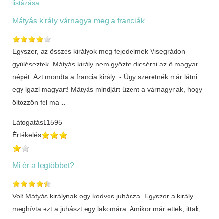
listázása
Mátyás király várnagya meg a franciák
Egyszer, az összes királyok meg fejedelmek Visegrádon
gyűléseztek. Mátyás király nem győzte dicsérni az ő magyar
népét. Azt mondta a francia király: - Úgy szeretnék már látni
egy igazi magyart! Mátyás mindjárt üzent a várnagynak, hogy
öltözzön fel ma
...
Látogatás
11595
Értékelés
Mi ér a legtöbbet?
Volt Mátyás királynak egy kedves juhásza. Egyszer a király
meghívta ezt a juhászt egy lakomára. Amikor már ettek, ittak,