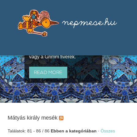
Válogatások a szájhagyomány
útján terjedő elbeszélésekből,
melyeket olyan ismert gyűjtők
állítottak össze, mint Benedek
Elek, Illyés Gyula, Arany László
vagy a Grimm fivérek.
READ MORE
Mátyás király mesék
Találatok: 81 - 86 / 86
Ebben a kategóriában
·
Összes