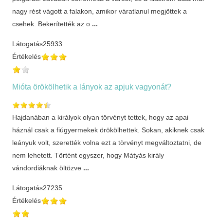
nagy rést vágott a falakon, amikor váratlanul megjöttek a
csehek. Bekerítették az o
...
Látogatás
25933
Értékelés
Mióta örökölhetik a lányok az apjuk vagyonát?
Hajdanában a királyok olyan törvényt tettek, hogy az apai
háznál csak a fiúgyermekek örökölhettek. Sokan, akiknek csak
leányuk volt, szerették volna ezt a törvényt megváltoztatni, de
nem lehetett. Történt egyszer, hogy Mátyás király
vándordiáknak öltözve
...
Látogatás
27235
Értékelés