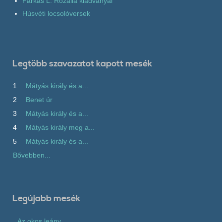
Farkas L. Rozália kiadványai
Húsvéti locsolóversek
Legtöbb szavazatot kapott mesék
1
Mátyás király és a...
2
Benet úr
3
Mátyás király és a...
4
Mátyás király meg a...
5
Mátyás király és a...
Bővebben...
Legújabb mesék
Az okos leány