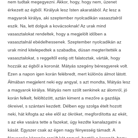
nem tudtak megegyezni. Akkor, hogy, hogy nem, üzenet
érkezett az égből. Királyuk lesz Isten akaratából. Az lesz a
magyarok királya, aki szeptember nyolcadikán vasasztalról
eszik. Na, lett dolguk a kovácsoknak! Az urak mind
vasasztalokat rendeltek, hogy a megjelölt időben a
vasasztalnál ebédelhessenek. Szeptember nyolcadikán az
urak mind kitelepedtek a szabadba, dúsan megterítették a
vasasztalokat, s reggeltől estig ott falatoztak, várták, hogy
hozzák az égből a koronát. Mátyás szegény béresgyerek volt.
Ezen a napon igen korán felébredt, mert különös álmot látott.
Álmában megjelent neki egy angyal, s azt mondta, Mátyás lesz
a magyarok királya. Mátyás nem szólt senkinek az álomról, jó
korán felkelt, felöltözött, aztán kiment a mezőre a gazdája
ökreivel, s szántani kezdett. Délben egy szolga ételt hozott
neki, hát kifogta az eke elől az ökröket, megfordította az ekét,
s az eke vasára tette a fazekat, úgy kezdte kanalazgatni a
kását. Egyszer csak az égen nagy fényesség támadt. A
fényesség közepén repült két angyal, hozták a koronát, hogy