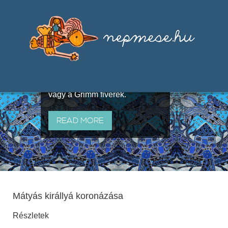
Válogatások a szájhagyomány
útján terjedő elbeszélésekből,
melyeket olyan ismert gyűjtők
állítottak össze, mint Benedek
Elek, Illyés Gyula, Arany László
vagy a Grimm fivérek.
READ MORE
Mátyás királlyá koronázása
Részletek