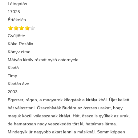
Látogatás
17025
Értékelés
Gyűjtötte
Kóka Rozália
Könyv címe
Mátyás király rózsát nyitó ostornyele
Kiadó
Timp
Kiadás éve
2003
Egyszer, régen, a magyarok kifogytak a királyukból. Újat kellett
hát választani. Összehívták Budára az összes urakat, hogy
maguk közül válasszanak királyt. Hát, össze is gyűltek az urak,
de hamarosan nagy veszekedés tört ki, hatalmas lárma.
Mindegyik úr nagyobb akart lenni a másiknál. Semmiképpen