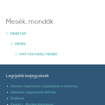
Mesék, mondák
MESETÁR
MESÉK
MÁTYÁS KIRÁLY MESÉK
Legújabb bejegyzések
Kedvenc népmesém rajzpályázat eredménye
Népmese rajzpályázat felhívás
Diafilmek
Farkas L. Rozália kiadványai