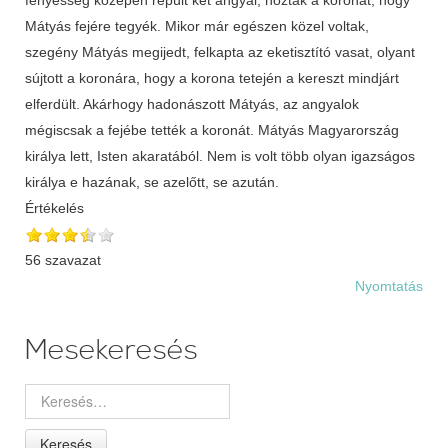
Mátyás fejére tegyék. Mikor már egészen közel voltak,
szegény Mátyás megijedt, felkapta az eketisztító vasat, olyant
sújtott a koronára, hogy a korona tetején a kereszt mindjárt
elferdült. Akárhogy hadonászott Mátyás, az angyalok
mégiscsak a fejébe tették a koronát. Mátyás Magyarország
királya lett, Isten akaratából. Nem is volt több olyan igazságos
királya e hazának, se azelőtt, se azután.
Értékelés
56 szavazat
Nyomtatás
Mesekeresés
Keresés