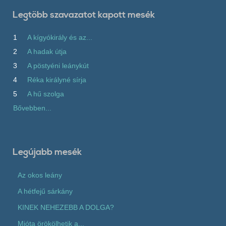
Legtöbb szavazatot kapott mesék
1
A kígyókirály és az...
2
A hadak útja
3
A pöstyéni leánykút
4
Réka királyné sírja
5
A hű szolga
Bővebben...
Legújabb mesék
Az okos leány
A hétfejű sárkány
KINEK NEHEZEBB A DOLGA?
Mióta örökölhetik a...