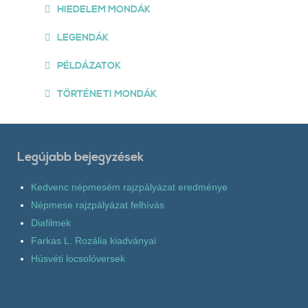
HIEDELEM MONDÁK
LEGENDÁK
PÉLDÁZATOK
TÖRTÉNETI MONDÁK
Legújabb bejegyzések
Kedvenc népmesém rajzpályázat eredménye
Népmese rajzpályázat felhívás
Diafilmek
Farkas L. Rozália kiadványai
Húsvéti locsolóversek