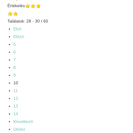
Értékelés
Találatok: 28 - 30 / 60
Első
Előző
5
6
7
8
9
10
11
12
13
14
Következő
Utolsó