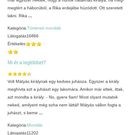
megtért a háborúból, a Rika erdejébe húzódott. Ott szeretett
lakni. Rika
...
Kategória:
Történeti mondák
Látogatás
16866
Értékelés
Mi ér a legtöbbet?
Volt Mátyás királynak egy kedves juhásza. Egyszer a király
meghívta ezt a juhászt egy lakomára. Amikor már ettek, ittak,
azt mondta a király: - No, gyere fiam! Most olyant mutatok
neked, amilyent még soha nem láttál! Mátyás vállon fogta a
juhászt, s beme
...
Kategória:
Mondák
Látogatás
11202