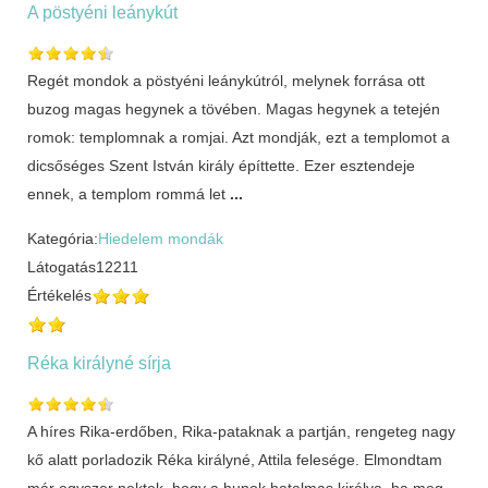
A pöstyéni leánykút
Regét mondok a pöstyéni leánykútról, melynek forrása ott
buzog magas hegynek a tövében. Magas hegynek a tetején
romok: templomnak a romjai. Azt mondják, ezt a templomot a
dicsőséges Szent István király építtette. Ezer esztendeje
ennek, a templom rommá let
...
Kategória:
Hiedelem mondák
Látogatás
12211
Értékelés
Réka királyné sírja
A híres Rika-erdőben, Rika-pataknak a partján, rengeteg nagy
kő alatt porladozik Réka királyné, Attila felesége. Elmondtam
már egyszer nektek, hogy a hunok hatalmas királya, ha meg-