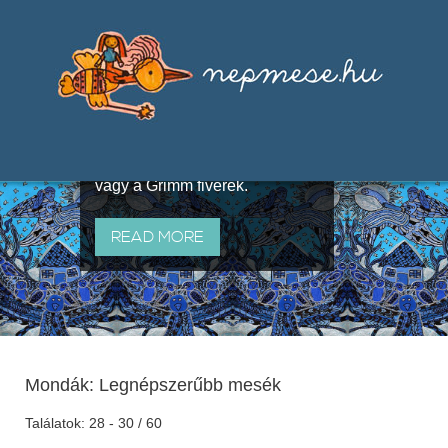
Válogatások a szájhagyomány
útján terjedő elbeszélésekből,
melyeket olyan ismert gyűjtők
állítottak össze, mint Benedek
Elek, Illyés Gyula, Arany László
vagy a Grimm fivérek.
READ MORE
Mondák: Legnépszerűbb mesék
Találatok: 28 - 30 / 60