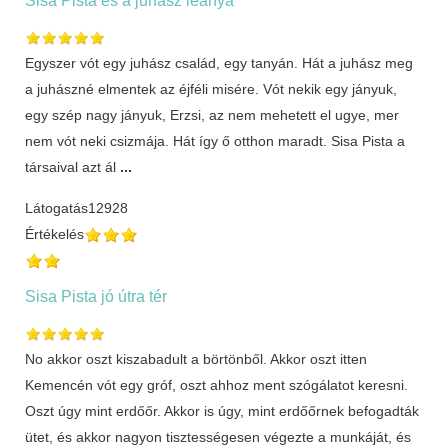
Egyszer vót egy juhász család, egy tanyán. Hát a juhász meg
a juhászné elmentek az éjféli misére. Vót nekik egy jányuk,
egy szép nagy jányuk, Erzsi, az nem mehetett el ugye, mer
nem vót neki csizmája. Hát így ő otthon maradt. Sisa Pista a
társaival azt ál
...
Látogatás
12928
Értékelés
Sisa Pista jó útra tér
No akkor oszt kiszabadult a börtönből. Akkor oszt itten
Kemencén vót egy gróf, oszt ahhoz ment szógálatot keresni.
Oszt úgy mint erdőőr. Akkor is úgy, mint erdőőrnek befogadták
ütet, és akkor nagyon tisztességesen végezte a munkáját, és