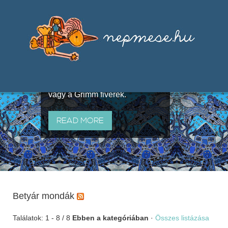
Válogatások a szájhagyomány
útján terjedő elbeszélésekből,
melyeket olyan ismert gyűjtők
állítottak össze, mint Benedek
Elek, Illyés Gyula, Arany László
vagy a Grimm fivérek.
READ MORE
Betyár mondák
Találatok: 1 - 8 / 8
Ebben a kategóriában
·
Összes listázása