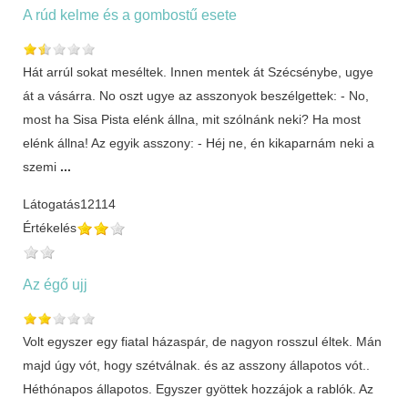
A rúd kelme és a gombostű esete
Hát arrúl sokat meséltek. Innen mentek át Szécsénybe, ugye
át a vásárra. No oszt ugye az asszonyok beszélgettek: - No,
most ha Sisa Pista elénk állna, mit szólnánk neki? Ha most
elénk állna! Az egyik asszony: - Héj ne, én kikaparnám neki a
szemi
...
Látogatás
12114
Értékelés
Az égő ujj
Volt egyszer egy fiatal házaspár, de nagyon rosszul éltek. Mán
majd úgy vót, hogy szétválnak. és az asszony állapotos vót..
Héthónapos állapotos. Egyszer gyöttek hozzájok a rablók. Az