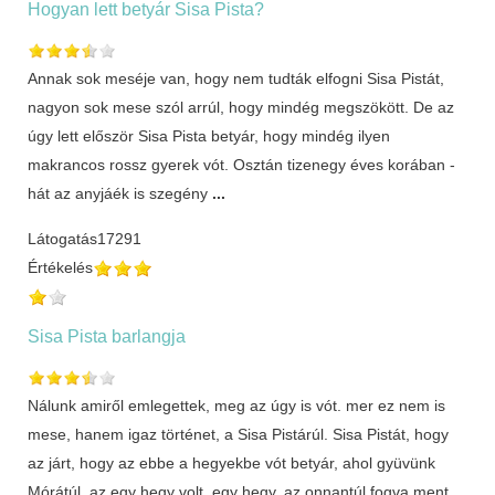
Hogyan lett betyár Sisa Pista?
Annak sok meséje van, hogy nem tudták elfogni Sisa Pistát,
nagyon sok mese szól arrúl, hogy mindég megszökött. De az
úgy lett először Sisa Pista betyár, hogy mindég ilyen
makrancos rossz gyerek vót. Osztán tizenegy éves korában -
hát az anyjáék is szegény
...
Látogatás
17291
Értékelés
Sisa Pista barlangja
Nálunk amiről emlegettek, meg az úgy is vót. mer ez nem is
mese, hanem igaz történet, a Sisa Pistárúl. Sisa Pistát, hogy
az járt, hogy az ebbe a hegyekbe vót betyár, ahol gyüvünk
Mórátúl, az egy hegy volt, egy hegy, az onnantúl fogva ment