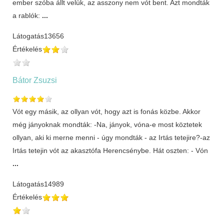
ember szóba állt velük, az asszony nem vót bent. Azt mondták
a rablók:
...
Látogatás
13656
Értékelés
Bátor Zsuzsi
Vót egy másik, az ollyan vót, hogy azt is fonás közbe. Akkor
még jányoknak mondták: -Na, jányok, vóna-e most köztetek
ollyan, aki ki merne menni - úgy mondták - az Irtás tetejire?-az
Irtás tetejin vót az akasztófa Herencsénybe. Hát oszten: - Vón
...
Látogatás
14989
Értékelés