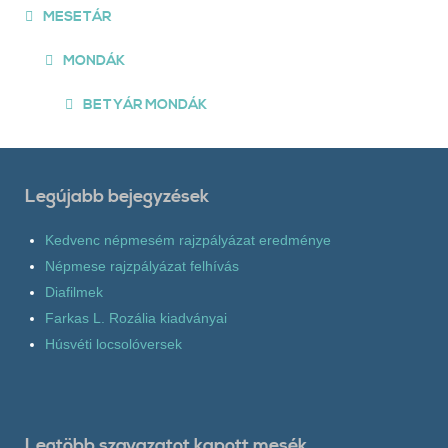
MESETÁR
MONDÁK
BETYÁR MONDÁK
Legújabb bejegyzések
Kedvenc népmesém rajzpályázat eredménye
Népmese rajzpályázat felhívás
Diafilmek
Farkas L. Rozália kiadványai
Húsvéti locsolóversek
Legtöbb szavazatot kapott mesék