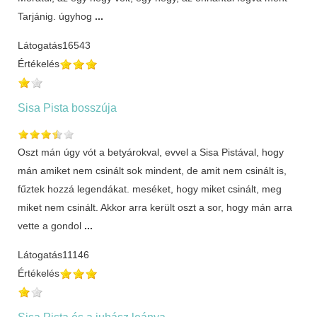
Tarjánig. úgyhog
...
Látogatás
16543
Értékelés
Sisa Pista bosszúja
Oszt mán úgy vót a betyárokval, evvel a Sisa Pistával, hogy
mán amiket nem csinált sok mindent, de amit nem csinált is,
fűztek hozzá legendákat. meséket, hogy miket csinált, meg
miket nem csinált. Akkor arra került oszt a sor, hogy mán arra
vette a gondol
...
Látogatás
11146
Értékelés
Sisa Pista és a juhász leánya