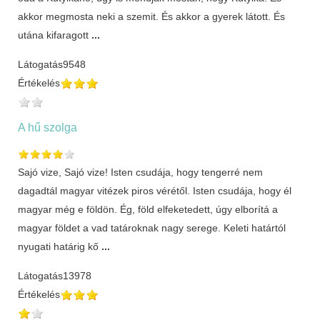
akkor megmosta neki a szemit. És akkor a gyerek látott. És
utána kifaragott
...
Látogatás
9548
Értékelés
A hű szolga
Sajó vize, Sajó vize! Isten csudája, hogy tengerré nem
dagadtál magyar vitézek piros vérétől. Isten csudája, hogy él
magyar még e földön. Ég, föld elfeketedett, úgy elborítá a
magyar földet a vad tatároknak nagy serege. Keleti határtól
nyugati határig kő
...
Látogatás
13978
Értékelés