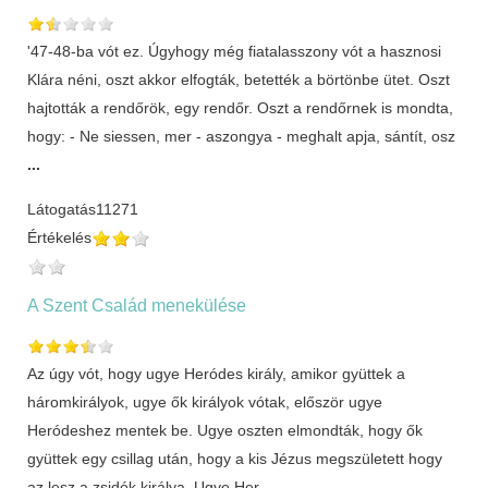
'47-48-ba vót ez. Úgyhogy még fiatalasszony vót a hasznosi
Klára néni, oszt akkor elfogták, betették a börtönbe ütet. Oszt
hajtották a rendőrök, egy rendőr. Oszt a rendőrnek is mondta,
hogy: - Ne siessen, mer - aszongya - meghalt apja, sántít, osz
...
Látogatás
11271
Értékelés
A Szent Család menekülése
Az úgy vót, hogy ugye Heródes király, amikor gyüttek a
háromkirályok, ugye ők királyok vótak, először ugye
Heródeshez mentek be. Ugye oszten elmondták, hogy ők
gyüttek egy csillag után, hogy a kis Jézus megszületett hogy
az lesz a zsidók királya. Ugye Her
...