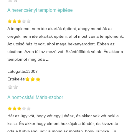
A herencsényi templom építése
A templomot nem ide akarták építeni, ahogy mondták az
öregek. nem ide akarták építeni, ahol most van a templomunk.
Az utolsó ház itt volt, ahol maga bekanyarodott. Ebben az
utcában. Azon túl az mező vót. Szántóföldek vótak. És akkor a
templomot meg oda
...
Látogatás
13307
Értékelés
A hont-csitári Mária-szobor
Hát az úgy vót, hogy vót egy juhász, és akkor vak vót neki a
kisfia. És akkor hogy elment hozzájuk a tündér, és kivezette
oda a Kútyikáhó; úgy is mondják mostan, hogy Kútyika. És