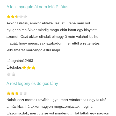
A lelki nyugalmát nem lelő Pilátus
Akkor Pilátus, amikor elítélte Jézust, utána nem vót
nyugodalma Akkor mindig maga előtt látott egy kinyitott
szemet. Oszt akkor elindult elmegy ű mén valahol kipiheni
magát, hogy mégiscsak szabadon, mer ettül a rettenetes
lelkiismeret marcangolástúl majd
...
Látogatás
12463
Értékelés
A rest legény és dolgos lány
Nahát oszt mentek tovább ugye, mert vándoroltak egy faluból
a másikba, há akkor nagyon megszomjaztak megint.
Elszomjaztak, mert víz se vót mindenütt. Hát láttak egy nagyon