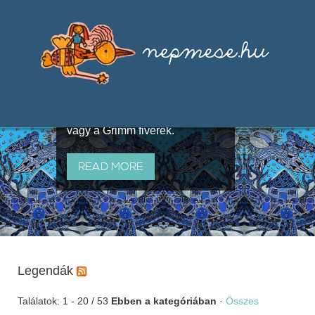
Válogatások a szájhagyomány
útján terjedő elbeszélésekből,
melyeket olyan ismert gyűjtők
állítottak össze, mint Benedek
Elek, Illyés Gyula, Arany László
vagy a Grimm fivérek.
READ MORE
Legendák
Találatok: 1 - 20 / 53
Ebben a kategóriában
·
Összes