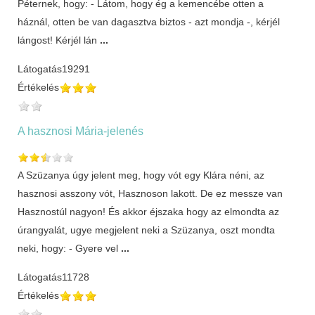
Péternek, hogy: - Látom, hogy ég a kemencébe otten a
háznál, otten be van dagasztva biztos - azt mondja -, kérjél
lángost! Kérjél lán
...
Látogatás
19291
Értékelés
A hasznosi Mária-jelenés
A Szüzanya úgy jelent meg, hogy vót egy Klára néni, az
hasznosi asszony vót, Hasznoson lakott. De ez messze van
Hasznostúl nagyon! És akkor éjszaka hogy az elmondta az
úrangyalát, ugye megjelent neki a Szüzanya, oszt mondta
neki, hogy: - Gyere vel
...
Látogatás
11728
Értékelés