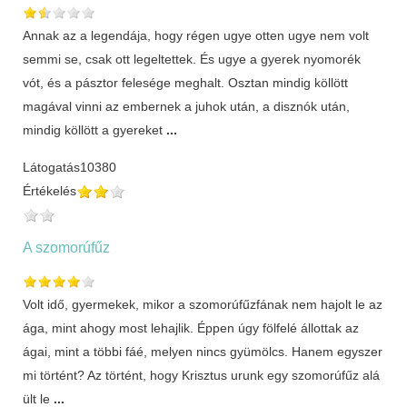
Annak az a legendája, hogy régen ugye otten ugye nem volt
semmi se, csak ott legeltettek. És ugye a gyerek nyomorék
vót, és a pásztor felesége meghalt. Osztan mindig köllött
magával vinni az embernek a juhok után, a disznók után,
mindig köllött a gyereket
...
Látogatás
10380
Értékelés
A szomorúfűz
Volt idő, gyermekek, mikor a szomorúfűzfának nem hajolt le az
ága, mint ahogy most lehajlik. Éppen úgy fölfelé állottak az
ágai, mint a többi fáé, melyen nincs gyümölcs. Hanem egyszer
mi történt? Az történt, hogy Krisztus urunk egy szomorúfűz alá
ült le
...