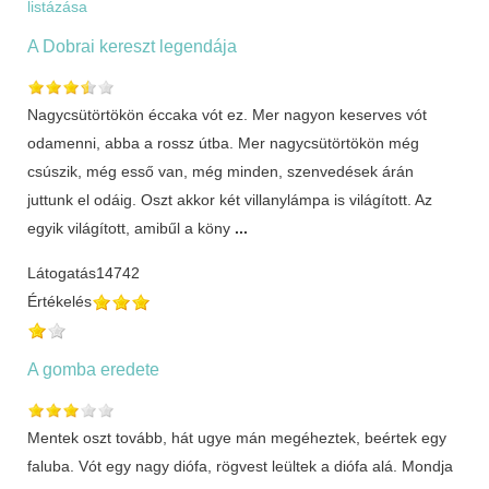
listázása
A Dobrai kereszt legendája
Nagycsütörtökön éccaka vót ez. Mer nagyon keserves vót
odamenni, abba a rossz útba. Mer nagycsütörtökön még
csúszik, még esső van, még minden, szenvedések árán
juttunk el odáig. Oszt akkor két villanylámpa is világított. Az
egyik világított, amibűl a köny
...
Látogatás
14742
Értékelés
A gomba eredete
Mentek oszt tovább, hát ugye mán megéheztek, beértek egy
faluba. Vót egy nagy diófa, rögvest leültek a diófa alá. Mondja