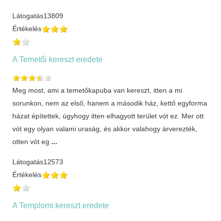
Látogatás
13809
Értékelés
A Temetői kereszt eredete
Meg most, ami a temetőkapuba van kereszt, itten a mi
sorunkon, nem az első, hanem a második ház, kettő egyforma
házat építettek, úgyhogy itten elhagyott terület vót ez. Mer ott
vót egy olyan valami uraság, és akkor valahogy árverezték,
otten vót eg
...
Látogatás
12573
Értékelés
A Templomi kereszt eredete