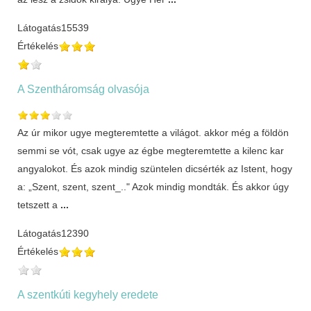
Látogatás
15539
Értékelés
A Szentháromság olvasója
Az úr mikor ugye megteremtette a világot. akkor még a földön
semmi se vót, csak ugye az égbe megteremtette a kilenc kar
angyalokot. És azok mindig szüntelen dicsérték az Istent, hogy
a: „Szent, szent, szent_.." Azok mindig mondták. És akkor úgy
tetszett a
...
Látogatás
12390
Értékelés
A szentkúti kegyhely eredete