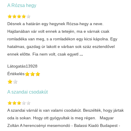
A Rózsa hegy
Désnek a határán egy hegynek Rózsa-hegy a neve.
Hajdanában vár volt ennek a tetején, ma e várnak csak
romladéka van meg, s a romladékon egy kicsi kápolna. Egy
hatalmas, gazdag úr lakott e várban sok száz esztendővel
ennek előtte. Fia nem volt, csak egyetl
...
Látogatás
13928
Értékelés
A szandai csodakút
A szandai várnál is van valami csodakút. Beszélték, hogy jártak
oda is sokan. Hogy ott gyógyultak is meg régen. Magyar
Zoltán A herencsényi mesemondó - Balassi Kiadó Budapest -