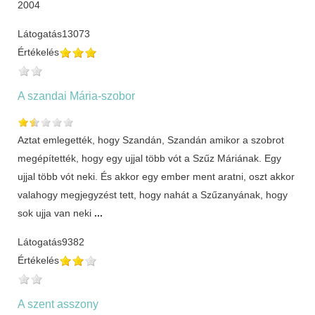
2004
Látogatás
13073
Értékelés
A szandai Mária-szobor
Aztat emlegették, hogy Szandán, Szandán amikor a szobrot
megépítették, hogy egy ujjal több vót a Szűz Máriának. Egy
ujjal több vót neki. És akkor egy ember ment aratni, oszt akkor
valahogy megjegyzést tett, hogy nahát a Szűzanyának, hogy
sok ujja van neki
...
Látogatás
9382
Értékelés
A szent asszony