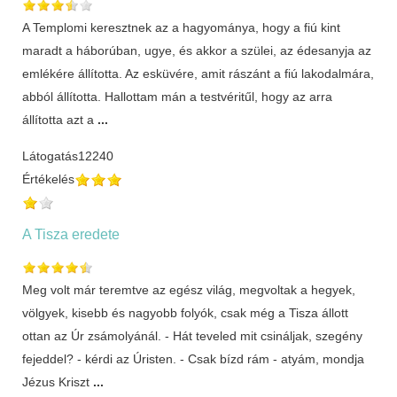
A Templomi keresztnek az a hagyománya, hogy a fiú kint
maradt a háborúban, ugye, és akkor a szülei, az édesanyja az
emlékére állította. Az esküvére, amit rászánt a fiú lakodalmára,
abból állította. Hallottam mán a testvéritűl, hogy az arra
állította azt a
...
Látogatás
12240
Értékelés
A Tisza eredete
Meg volt már teremtve az egész világ, megvoltak a hegyek,
völgyek, kisebb és nagyobb folyók, csak még a Tisza állott
ottan az Úr zsámolyánál. - Hát teveled mit csináljak, szegény
fejeddel? - kérdi az Úristen. - Csak bízd rám - atyám, mondja
Jézus Kriszt
...