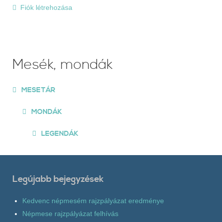
Fiók létrehozása
Mesék, mondák
MESETÁR
MONDÁK
LEGENDÁK
Legújabb bejegyzések
Kedvenc népmesém rajzpályázat eredménye
Népmese rajzpályázat felhívás