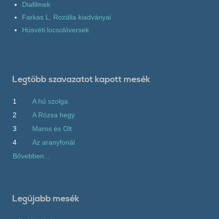
Diafilmek
Farkas L. Rozália kiadványai
Húsvéti locsolóversek
Legtöbb szavazatot kapott mesék
1
A hű szolga
2
A Rózsa hegy
3
Maros és Olt
4
Az aranyfonál
Bővebben...
Legújabb mesék