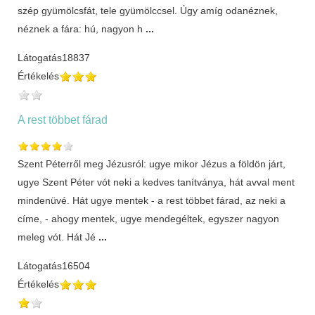
szép gyümölcsfát, tele gyümölccsel. Úgy amíg odanéznek,
néznek a fára: hú, nagyon h
...
Látogatás
18837
Értékelés
A rest többet fárad
Szent Péterről meg Jézusról: ugye mikor Jézus a földön járt,
ugye Szent Péter vót neki a kedves tanítványa, hát avval ment
mindenüvé. Hát ugye mentek - a rest többet fárad, az neki a
címe, - ahogy mentek, ugye mendegéltek, egyszer nagyon
meleg vót. Hát Jé
...
Látogatás
16504
Értékelés