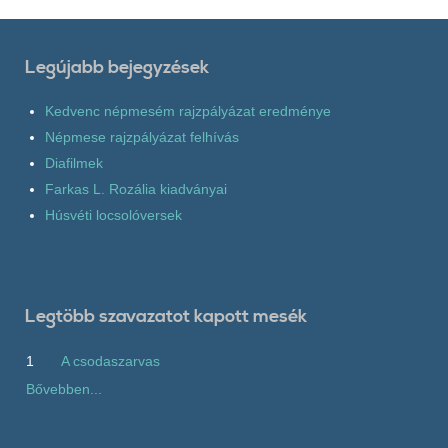
Legújabb bejegyzések
Kedvenc népmesém rajzpályázat eredménye
Népmese rajzpályázat felhívás
Diafilmek
Farkas L. Rozália kiadványai
Húsvéti locsolóversek
Legtöbb szavazatot kapott mesék
1
A csodaszarvas
Bővebben...