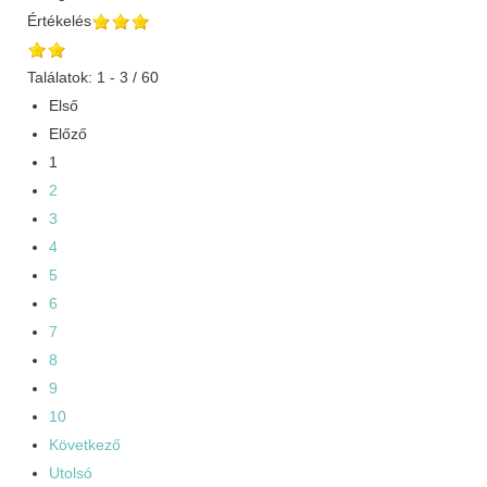
Értékelés
Találatok: 1 - 3 / 60
Első
Előző
1
2
3
4
5
6
7
8
9
10
Következő
Utolsó