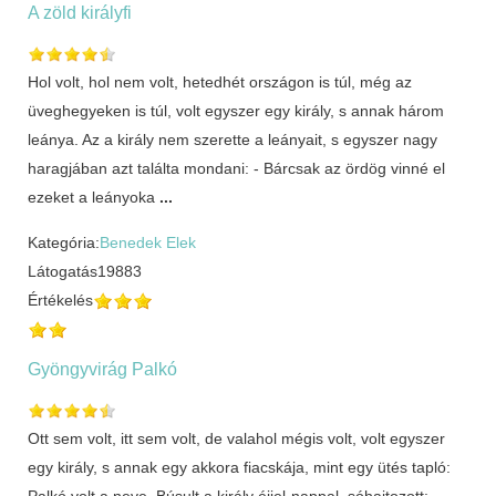
A zöld királyfi
Hol volt, hol nem volt, hetedhét országon is túl, még az
üveghegyeken is túl, volt egyszer egy király, s annak három
leánya. Az a király nem szerette a leányait, s egyszer nagy
haragjában azt találta mondani: - Bárcsak az ördög vinné el
ezeket a leányoka
...
Kategória:
Benedek Elek
Látogatás
19883
Értékelés
Gyöngyvirág Palkó
Ott sem volt, itt sem volt, de valahol mégis volt, volt egyszer
egy király, s annak egy akkora fiacskája, mint egy ütés tapló:
Palkó volt a neve. Búsult a király éjjel-nappal, sóhajtozott: