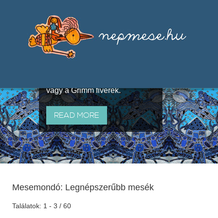
Válogatások a szájhagyomány
útján terjedő elbeszélésekből,
melyeket olyan ismert gyűjtők
állítottak össze, mint Benedek
Elek, Illyés Gyula, Arany László
vagy a Grimm fivérek.
READ MORE
Mesemondó: Legnépszerűbb mesék
Találatok: 1 - 3 / 60