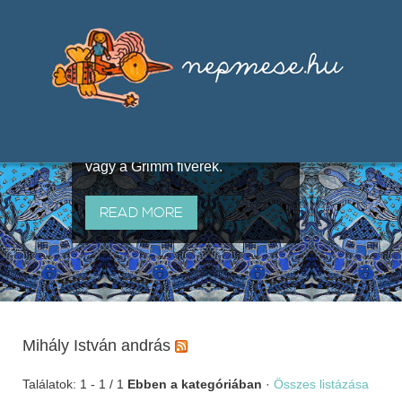
Válogatások a szájhagyomány
útján terjedő elbeszélésekből,
melyeket olyan ismert gyűjtők
állítottak össze, mint Benedek
Elek, Illyés Gyula, Arany László
vagy a Grimm fivérek.
READ MORE
Mihály István andrás
Találatok: 1 - 1 / 1
Ebben a kategóriában
·
Összes listázása