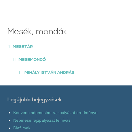
Mesék, mondák
MESETÁR
MESEMONDÓ
MIHÁLY ISTVÁN ANDRÁS
Legújabb bejegyzések
Kedvenc népmesém rajzpályázat eredménye
Népmese rajzpályázat felhívás
Diafilmek