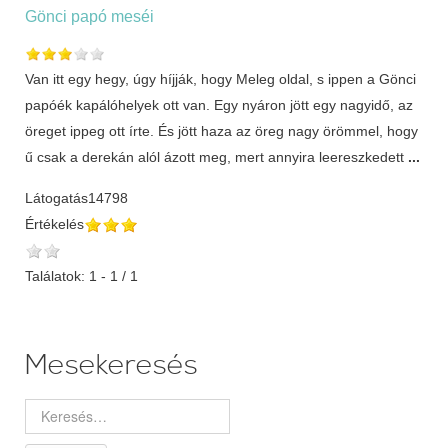
Gönci papó meséi
Van itt egy hegy, úgy híjják, hogy Meleg oldal, s ippen a Gönci
papóék kapálóhelyek ott van. Egy nyáron jött egy nagyidő, az
öreget ippeg ott írte. És jött haza az öreg nagy örömmel, hogy
ű csak a derekán alól ázott meg, mert annyira leereszkedett
...
Látogatás
14798
Értékelés
Találatok: 1 - 1 / 1
Mesekeresés