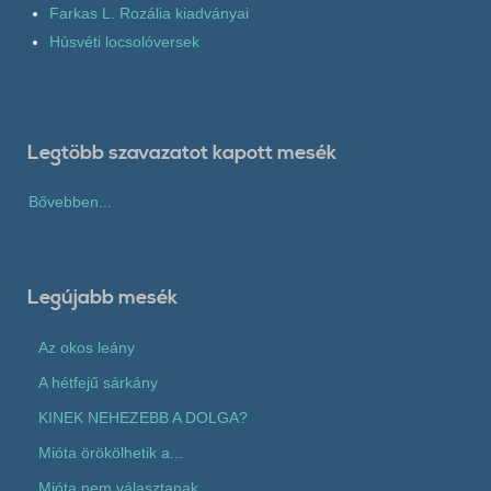
Farkas L. Rozália kiadványai
Húsvéti locsolóversek
Legtöbb szavazatot kapott mesék
Bővebben...
Legújabb mesék
Az okos leány
A hétfejű sárkány
KINEK NEHEZEBB A DOLGA?
Mióta örökölhetik a...
Mióta nem választanak...