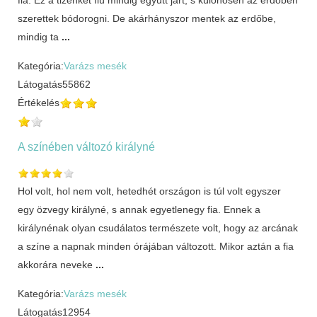
szerettek bódorogni. De akárhányszor mentek az erdőbe,
mindig ta
...
Kategória:
Varázs mesék
Látogatás
55862
Értékelés
A színében változó királyné
Hol volt, hol nem volt, hetedhét országon is túl volt egyszer
egy özvegy királyné, s annak egyetlenegy fia. Ennek a
királynénak olyan csudálatos természete volt, hogy az arcának
a színe a napnak minden órájában változott. Mikor aztán a fia
akkorára neveke
...
Kategória:
Varázs mesék
Látogatás
12954