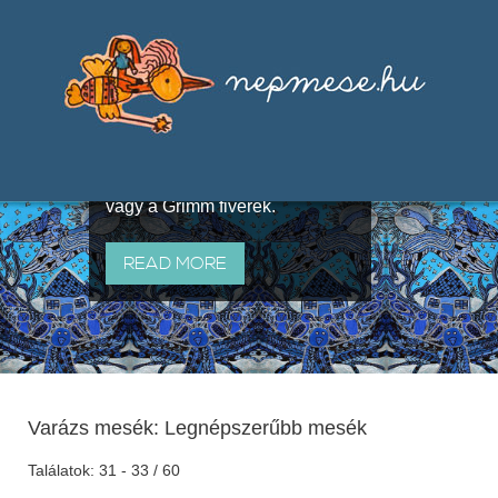
Válogatások a szájhagyomány
útján terjedő elbeszélésekből,
melyeket olyan ismert gyűjtők
állítottak össze, mint Benedek
Elek, Illyés Gyula, Arany László
vagy a Grimm fivérek.
READ MORE
Varázs mesék: Legnépszerűbb mesék
Találatok: 31 - 33 / 60