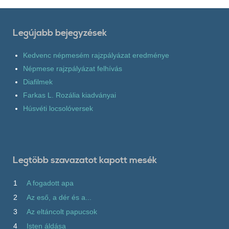
Legújabb bejegyzések
Kedvenc népmesém rajzpályázat eredménye
Népmese rajzpályázat felhívás
Diafilmek
Farkas L. Rozália kiadványai
Húsvéti locsolóversek
Legtöbb szavazatot kapott mesék
1
A fogadott apa
2
Az eső, a dér és a...
3
Az eltáncolt papucsok
4
Isten áldása