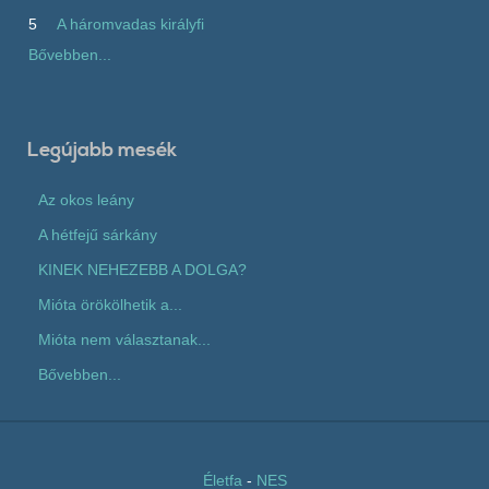
5
A háromvadas királyfi
Bővebben...
Legújabb mesék
Az okos leány
A hétfejű sárkány
KINEK NEHEZEBB A DOLGA?
Mióta örökölhetik a...
Mióta nem választanak...
Bővebben...
Életfa
-
NES