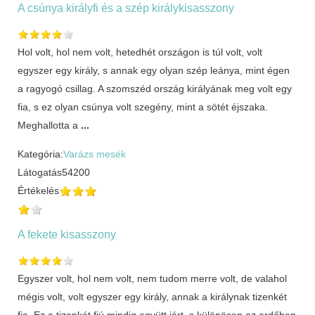
A csúnya királyfi és a szép királykisasszony
Hol volt, hol nem volt, hetedhét országon is túl volt, volt
egyszer egy király, s annak egy olyan szép leánya, mint égen
a ragyogó csillag. A szomszéd ország királyának meg volt egy
fia, s ez olyan csúnya volt szegény, mint a sötét éjszaka.
Meghallotta a
...
Kategória:
Varázs mesék
Látogatás
54200
Értékelés
A fekete kisasszony
Egyszer volt, hol nem volt, nem tudom merre volt, de valahol
mégis volt, volt egyszer egy király, annak a királynak tizenkét
fia. Ez a tizenkét fiú mindig együtt járt, s különösen az erdőben