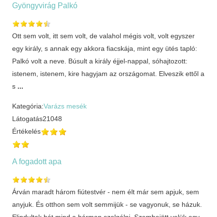
Gyöngyvirág Palkó
Ott sem volt, itt sem volt, de valahol mégis volt, volt egyszer
egy király, s annak egy akkora fiacskája, mint egy ütés tapló:
Palkó volt a neve. Búsult a király éjjel-nappal, sóhajtozott:
istenem, istenem, kire hagyjam az országomat. Elveszik ettől a
s
...
Kategória:
Varázs mesék
Látogatás
21048
Értékelés
A fogadott apa
Árván maradt három fiútestvér - nem élt már sem apjuk, sem
anyjuk. És otthon sem volt semmijük - se vagyonuk, se házuk.
Elindultak hát mind a hárman szolgálni. Szembejött velük egy