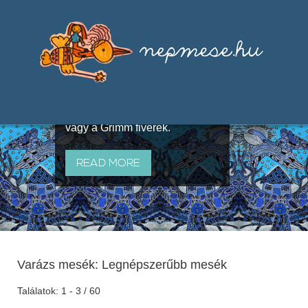
Válogatások a szájhagyomány
útján terjedő elbeszélésekből,
melyeket olyan ismert gyűjtők
állítottak össze, mint Benedek
Elek, Illyés Gyula, Arany László
vagy a Grimm fivérek.
READ MORE
Varázs mesék: Legnépszerűbb mesék
Találatok: 1 - 3 / 60