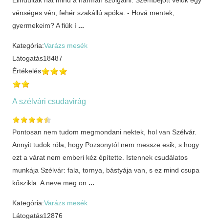
vénséges vén, fehér szakállú apóka. - Hová mentek,
gyermekeim? A fiúk í
...
Kategória:
Varázs mesék
Látogatás
18487
Értékelés
A szélvári csudavirág
Pontosan nem tudom megmondani nektek, hol van Szélvár.
Annyit tudok róla, hogy Pozsonytól nem messze esik, s hogy
ezt a várat nem emberi kéz építette. Istennek csudálatos
munkája Szélvár: fala, tornya, bástyája van, s ez mind csupa
kőszikla. A neve meg on
...
Kategória:
Varázs mesék
Látogatás
12876