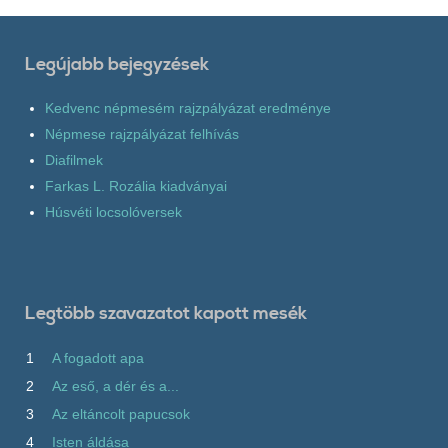
Legújabb bejegyzések
Kedvenc népmesém rajzpályázat eredménye
Népmese rajzpályázat felhívás
Diafilmek
Farkas L. Rozália kiadványai
Húsvéti locsolóversek
Legtöbb szavazatot kapott mesék
1
A fogadott apa
2
Az eső, a dér és a...
3
Az eltáncolt papucsok
4
Isten áldása