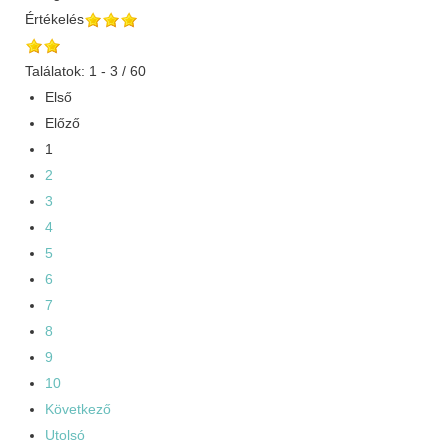
Értékelés
Találatok: 1 - 3 / 60
Első
Előző
1
2
3
4
5
6
7
8
9
10
Következő
Utolsó