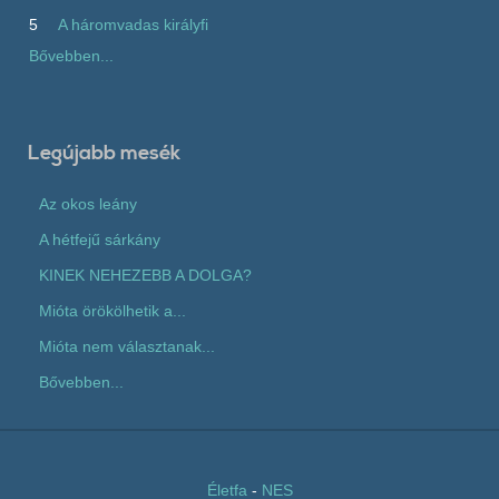
5
A háromvadas királyfi
Bővebben...
Legújabb mesék
Az okos leány
A hétfejű sárkány
KINEK NEHEZEBB A DOLGA?
Mióta örökölhetik a...
Mióta nem választanak...
Bővebben...
Életfa
-
NES