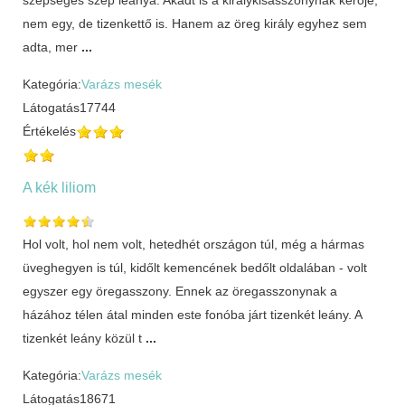
nem egy, de tizenkettő is. Hanem az öreg király egyhez sem
adta, mer
...
Kategória:
Varázs mesék
Látogatás
17744
Értékelés
A kék liliom
Hol volt, hol nem volt, hetedhét országon túl, még a hármas
üveghegyen is túl, kidőlt kemencének bedőlt oldalában - volt
egyszer egy öregasszony. Ennek az öregasszonynak a
házához télen átal minden este fonóba járt tizenkét leány. A
tizenkét leány közül t
...
Kategória:
Varázs mesék
Látogatás
18671