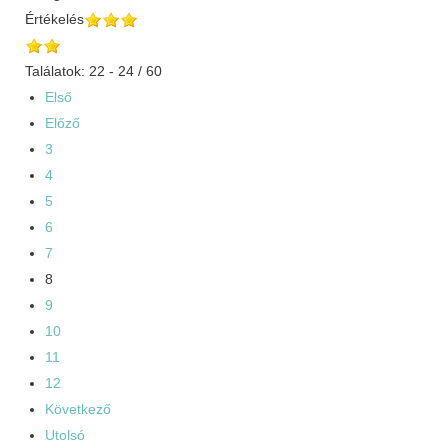
Értékelés
Találatok: 22 - 24 / 60
Első
Előző
3
4
5
6
7
8
9
10
11
12
Következő
Utolsó