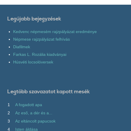
Legújabb bejegyzések
Kedvenc népmesém rajzpályázat eredménye
Népmese rajzpályázat felhívás
Diafilmek
Farkas L. Rozália kiadványai
Húsvéti locsolóversek
Legtöbb szavazatot kapott mesék
1
A fogadott apa
2
Az eső, a dér és a...
3
Az eltáncolt papucsok
4
Isten áldása