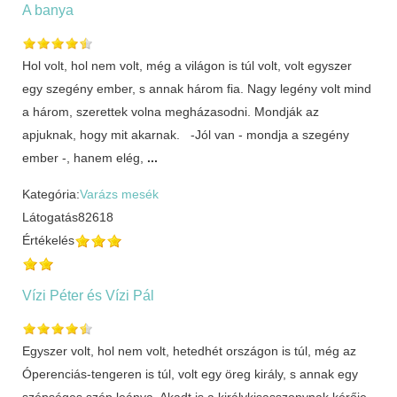
A banya
Hol volt, hol nem volt, még a világon is túl volt, volt egyszer
egy szegény ember, s annak három fia. Nagy legény volt mind
a három, szerettek volna megházasodni. Mondják az
apjuknak, hogy mit akarnak. -Jól van - mondja a szegény
ember -, hanem elég,
...
Kategória:
Varázs mesék
Látogatás
82618
Értékelés
Vízi Péter és Vízi Pál
Egyszer volt, hol nem volt, hetedhét országon is túl, még az
Óperenciás-tengeren is túl, volt egy öreg király, s annak egy
szépséges szép leánya. Akadt is a királykisasszonynak kérője,