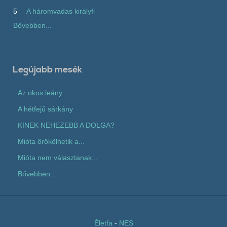
5
A háromvadas királyfi
Bővebben...
Legújabb mesék
Az okos leány
A hétfejű sárkány
KINEK NEHEZEBB A DOLGA?
Mióta örökölhetik a...
Mióta nem választanak...
Bővebben...
Életfa
-
NES