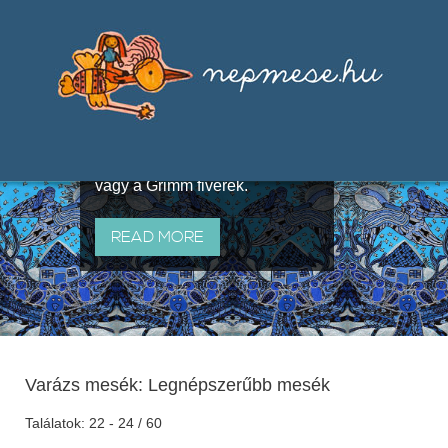
Válogatások a szájhagyomány
útján terjedő elbeszélésekből,
melyeket olyan ismert gyűjtők
állítottak össze, mint Benedek
Elek, Illyés Gyula, Arany László
vagy a Grimm fivérek.
READ MORE
Varázs mesék: Legnépszerűbb mesék
Találatok: 22 - 24 / 60