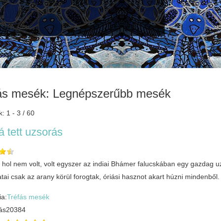
ás mesék: Legnépszerűbb mesék
k: 1 - 3 / 60
á tett uzsorás
t, hol nem volt, volt egyszer az indiai Bhámer falucskában egy gazdag
ai csak az arany körül forogtak, óriási hasznot akart húzni mindenből.
ia:
Tréfás mesék
ás
20384