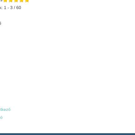
k: 1 - 3 / 60
ő
tkező
só