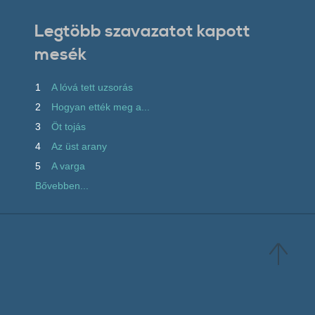
Legtöbb szavazatot kapott
mesék
1
A lóvá tett uzsorás
2
Hogyan ették meg a...
3
Öt tojás
4
Az üst arany
5
A varga
Bővebben...