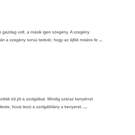
gen gazdag volt, a másik igen szegény. A szegény
n a szegény sorsú testvér, hogy az éjféli misére fe
...
tták túl jól a szolgáikat. Mindig száraz kenyérrel
leste, hová teszi a szolgálólány a kenyeret,
...