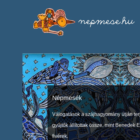
Népmesék
Válogatások a szájhagyomány útján ter
gyűjtők állítottak össze, mint Benedek 
fivérek.