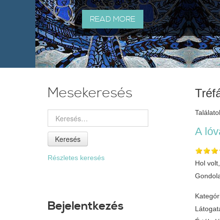
READ MORE
Mesekeresés
Tréf
Találato
A lóv
Keresés
Részletes keresés
Hol vol
Gondolat
Kategór
Bejelentkezés
Látogat