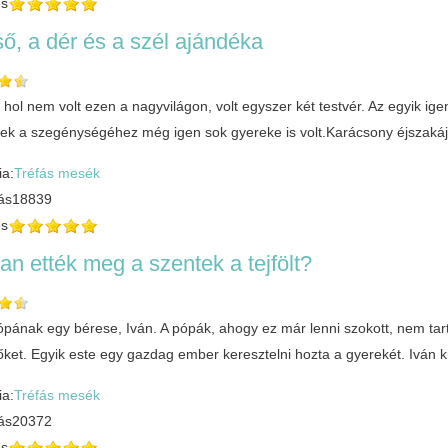
és
ő, a dér és a szél ajándéka
, hol nem volt ezen a nagyvilágon, volt egyszer két testvér. Az egyik i
nek a szegénységéhez még igen sok gyereke is volt.Karácsony éjszakájá
ia:
Tréfás mesék
ás
18839
és
n ették meg a szentek a tejfölt?
ópának egy bérese, Iván. A pópák, ahogy ez már lenni szokott, nem tarto
őket. Egyik este egy gazdag ember keresztelni hozta a gyerekét. Iván ki
ia:
Tréfás mesék
ás
20372
és