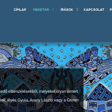
CÍMLAP
MESETÁR
ÍRÁSOK
KAPCSOLAT
P
jedő elbeszélésekből, melyeket olyan ismert
Elek, Illyés Gyula, Arany László vagy a Grimm