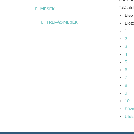
Találato
MESÉK
Első
TRÉFÁS MESÉK
Előz
1
2
3
4
5
6
7
8
9
10
Köve
Utol