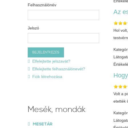
Értékel
Felhasználónév
Az es
Jelszó
Hol volt
testvér
Kategór
Látogat
Elfelejtette jelszavát?
Értékel
Elfelejtette felhasználónevét?
Hogya
Fiók létrehozása
Volt a p
etették 
Mesék, mondák
Kategór
Látogat
MESETÁR
Értékel