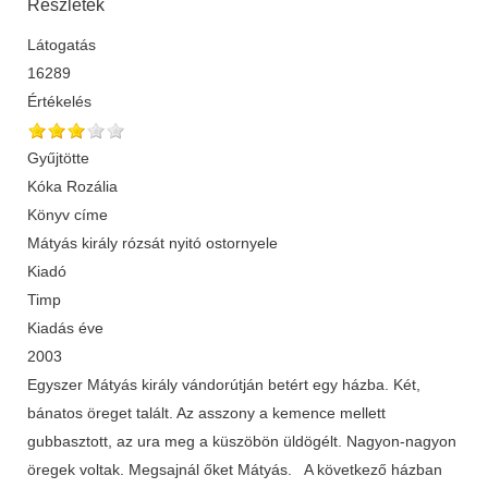
Részletek
Látogatás
16289
Értékelés
Gyűjtötte
Kóka Rozália
Könyv címe
Mátyás király rózsát nyitó ostornyele
Kiadó
Timp
Kiadás éve
2003
Egyszer Mátyás király vándorútján betért egy házba. Két,
bánatos öreget talált. Az asszony a kemence mellett
gubbasztott, az ura meg a küszöbön üldögélt. Nagyon-nagyon
öregek voltak. Megsajnál őket Mátyás. A következő házban