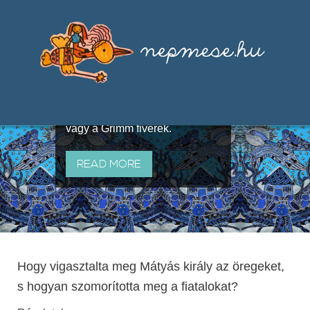
Válogatások a szájhagyomány
útján terjedő elbeszélésekből,
melyeket olyan ismert gyűjtők
állítottak össze, mint Benedek
Elek, Illyés Gyula, Arany László
vagy a Grimm fivérek.
READ MORE
Hogy vigasztalta meg Mátyás király az öregeket,
s hogyan szomorította meg a fiatalokat?