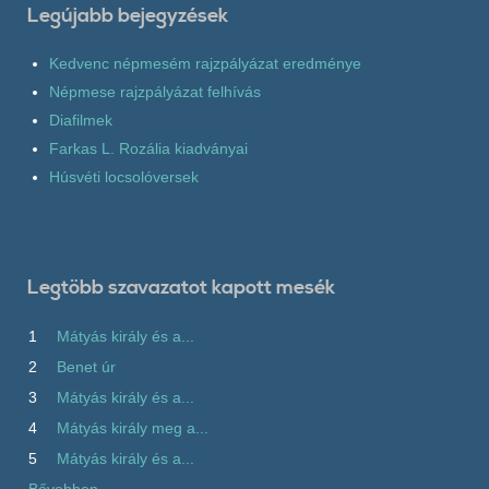
Legújabb bejegyzések
Kedvenc népmesém rajzpályázat eredménye
Népmese rajzpályázat felhívás
Diafilmek
Farkas L. Rozália kiadványai
Húsvéti locsolóversek
Legtöbb szavazatot kapott mesék
1
Mátyás király és a...
2
Benet úr
3
Mátyás király és a...
4
Mátyás király meg a...
5
Mátyás király és a...
Bővebben...