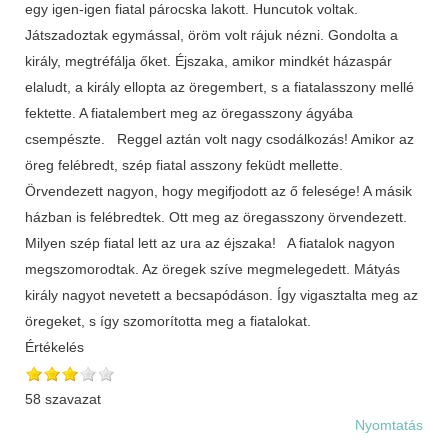
egy igen-igen fiatal párocska lakott. Huncutok voltak.
Játszadoztak egymással, öröm volt rájuk nézni. Gondolta a
király, megtréfálja őket. Éjszaka, amikor mindkét házaspár
elaludt, a király ellopta az öregembert, s a fiatalasszony mellé
fektette. A fiatalembert meg az öregasszony ágyába
csempészte. Reggel aztán volt nagy csodálkozás! Amikor az
öreg felébredt, szép fiatal asszony feküdt mellette.
Örvendezett nagyon, hogy megifjodott az ő felesége! A másik
házban is felébredtek. Ott meg az öregasszony örvendezett.
Milyen szép fiatal lett az ura az éjszaka! A fiatalok nagyon
megszomorodtak. Az öregek szíve megmelegedett. Mátyás
király nagyot nevetett a becsapódáson. Így vigasztalta meg az
öregeket, s így szomorította meg a fiatalokat.
Értékelés
58 szavazat
Nyomtatás