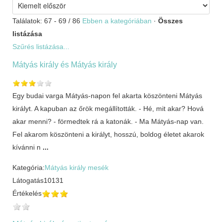
Találatok: 67 - 69 / 86
Ebben a kategóriában
·
Összes
listázása
Szűrés listázása...
Mátyás király és Mátyás király
Egy budai varga Mátyás-napon fel akarta köszönteni Mátyás
királyt. A kapuban az őrök megállították. - Hé, mit akar? Hová
akar menni? - förmedtek rá a katonák. - Ma Mátyás-nap van.
Fel akarom köszönteni a királyt, hosszú, boldog életet akarok
kívánni n
...
Kategória:
Mátyás király mesék
Látogatás
10131
Értékelés