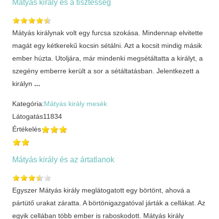
Mátyás király és a tisztesség
Mátyás királynak volt egy furcsa szokása. Mindennap elvitette
magát egy kétkerekű kocsin sétálni. Azt a kocsit mindig másik
ember húzta. Utoljára, már mindenki megsétáltatta a királyt, a
szegény emberre került a sor a sétáltatásban. Jelentkezett a
királyn
...
Kategória:
Mátyás király mesék
Látogatás
11834
Értékelés
Mátyás király és az ártatlanok
Egyszer Mátyás király meglátogatott egy börtönt, ahová a
pártütő urakat záratta. A börtönigazgatóval járták a cellákat. Az
egyik cellában több ember is raboskodott. Mátyás király