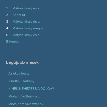
1
Mátyás király és a...
2
Benet úr
3
Mátyás király és a...
4
Mátyás király meg a...
5
Mátyás király és a...
Bővebben...
Legújabb mesék
Az okos leány
A hétfejű sárkány
KINEK NEHEZEBB A DOLGA?
Mióta örökölhetik a...
Mióta nem választanak...