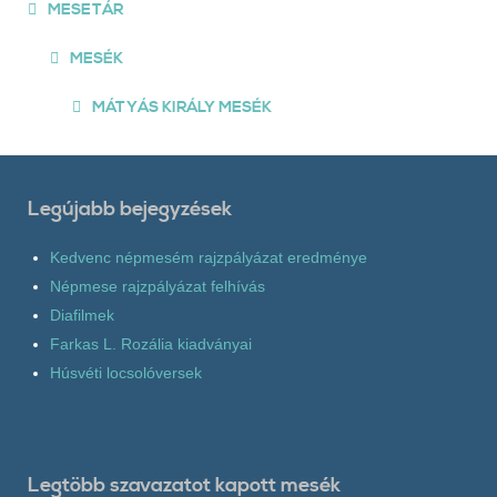
MESETÁR
MESÉK
MÁTYÁS KIRÁLY MESÉK
Legújabb bejegyzések
Kedvenc népmesém rajzpályázat eredménye
Népmese rajzpályázat felhívás
Diafilmek
Farkas L. Rozália kiadványai
Húsvéti locsolóversek
Legtöbb szavazatot kapott mesék