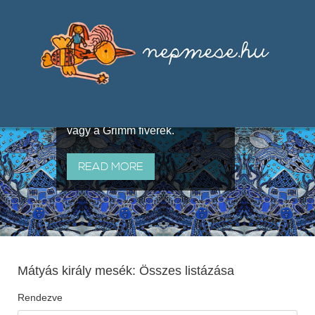
Válogatások a szájhagyomány
útján terjedő elbeszélésekből,
melyeket olyan ismert gyűjtők
állítottak össze, mint Benedek
Elek, Illyés Gyula, Arany László
vagy a Grimm fivérek.
READ MORE
Mátyás király mesék: Összes listázása
Rendezve