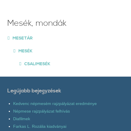
Mesék, mondák
MESETÁR
MESÉK
CSALIMESÉK
Legújabb bejegyzések
Kedvenc népmesém rajzpályázat eredménye
Népmese rajzpályázat felhívás
Diafilmek
Farkas L. Rozália kiadványai