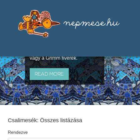
Válogatások a szájhagyomány
útján terjedő elbeszélésekből,
melyeket olyan ismert gyűjtők
állítottak össze, mint Benedek
Elek, Illyés Gyula, Arany László
vagy a Grimm fivérek.
READ MORE
Csalimesék: Összes listázása
Rendezve