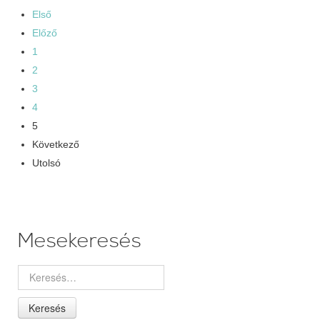
Első
Előző
1
2
3
4
5
Következő
Utolsó
Mesekeresés
Keresés