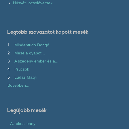
Húsvéti locsolóversek
Legtöbb szavazatot kapott mesék
1
Mindentudó Dongó
2
Mese a gyapot...
3
A szegény ember és a...
4
Prücsök
5
Ludas Matyi
Bővebben...
Legújabb mesék
Az okos leány