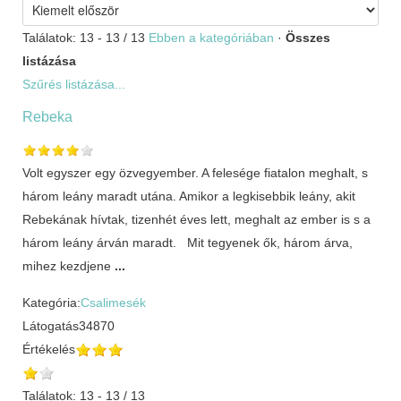
Találatok: 13 - 13 / 13
Ebben a kategóriában
·
Összes
listázása
Szűrés listázása...
Rebeka
Volt egyszer egy özvegyember. A felesége fiatalon meghalt, s
három leány maradt utána. Amikor a legkisebbik leány, akit
Rebekának hívtak, tizenhét éves lett, meghalt az ember is s a
három leány árván maradt. Mit tegyenek ők, három árva,
mihez kezdjene
...
Kategória:
Csalimesék
Látogatás
34870
Értékelés
Találatok: 13 - 13 / 13