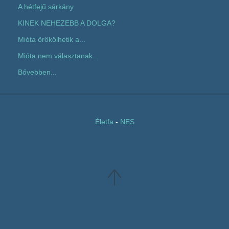
A hétfejű sárkány
KINEK NEHEZEBB A DOLGA?
Mióta örökölhetik a...
Mióta nem választanak...
Bővebben...
Életfa
-
NES