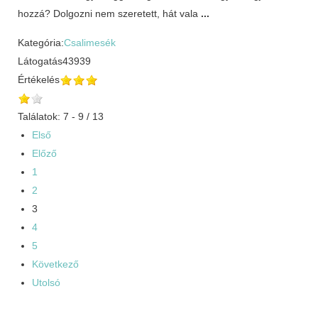
hozzá? Dolgozni nem szeretett, hát vala
...
Kategória:
Csalimesék
Látogatás
43939
Értékelés
Találatok: 7 - 9 / 13
Első
Előző
1
2
3
4
5
Következő
Utolsó