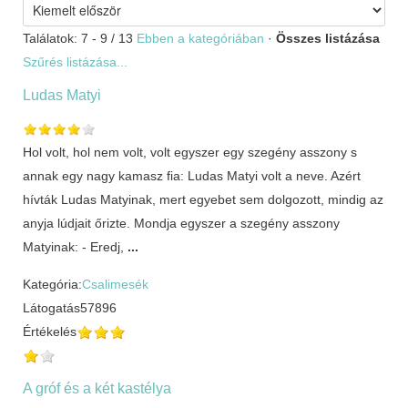
Találatok: 7 - 9 / 13
Ebben a kategóriában
·
Összes listázása
Szűrés listázása...
Ludas Matyi
Hol volt, hol nem volt, volt egyszer egy szegény asszony s
annak egy nagy kamasz fia: Ludas Matyi volt a neve. Azért
hívták Ludas Matyinak, mert egyebet sem dolgozott, mindig az
anyja lúdjait őrizte. Mondja egyszer a szegény asszony
Matyinak: - Eredj,
...
Kategória:
Csalimesék
Látogatás
57896
Értékelés
A gróf és a két kastélya