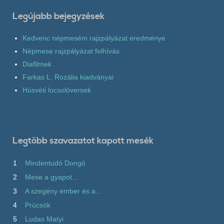
Legújabb bejegyzések
Kedvenc népmesém rajzpályázat eredménye
Népmese rajzpályázat felhívás
Diafilmek
Farkas L. Rozália kiadványai
Húsvéti locsolóversek
Legtöbb szavazatot kapott mesék
1
Mindentudó Dongó
2
Mese a gyapot...
3
A szegény ember és a...
4
Prücsök
5
Ludas Matyi