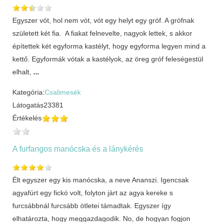
Egyszer vót, hol nem vót, vót egy helyt egy gróf. A grófnak
született két fia. A fiakat felnevelte, nagyok lettek, s akkor
építettek két egyforma kastélyt, hogy egyforma legyen mind a
kettő. Egyformák vótak a kastélyok, az öreg gróf feleségestül
elhalt,
...
Kategória:
Csalimesék
Látogatás
23381
Értékelés
A furfangos manócska és a lánykérés
Élt egyszer egy kis manócska, a neve Ananszi. Igencsak
agyafúrt egy fickó volt, folyton járt az agya kereke s
furcsábbnál furcsább ötletei támadtak. Egyszer így
elhatározta, hogy meggazdagodik. No, de hogyan fogjon