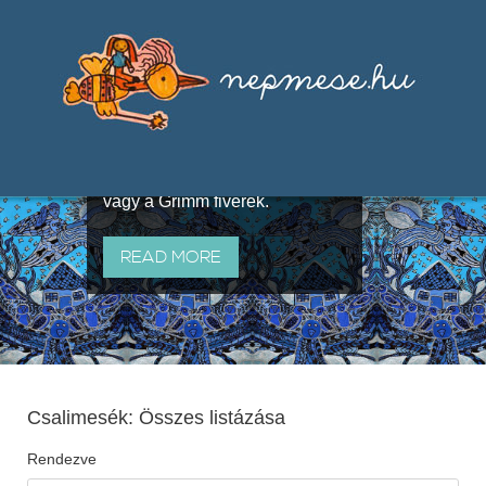
Válogatások a szájhagyomány
útján terjedő elbeszélésekből,
melyeket olyan ismert gyűjtők
állítottak össze, mint Benedek
Elek, Illyés Gyula, Arany László
vagy a Grimm fivérek.
READ MORE
Csalimesék: Összes listázása
Rendezve