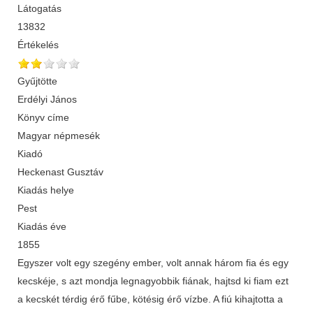
Látogatás
13832
Értékelés
Gyűjtötte
Erdélyi János
Könyv címe
Magyar népmesék
Kiadó
Heckenast Gusztáv
Kiadás helye
Pest
Kiadás éve
1855
Egyszer volt egy szegény ember, volt annak három fia és egy
kecskéje, s azt mondja legnagyobbik fiának, hajtsd ki fiam ezt
a kecskét térdig érő fűbe, kötésig érő vízbe. A fiú kihajtotta a