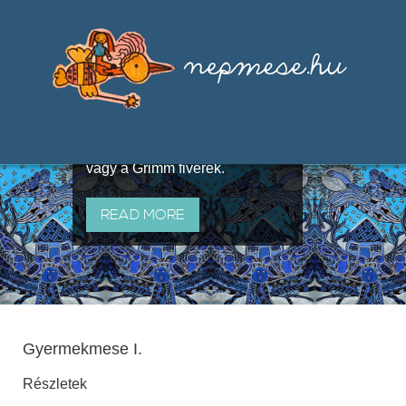
Válogatások a szájhagyomány
útján terjedő elbeszélésekből,
melyeket olyan ismert gyűjtők
állítottak össze, mint Benedek
Elek, Illyés Gyula, Arany László
vagy a Grimm fivérek.
READ MORE
Gyermekmese I.
Részletek