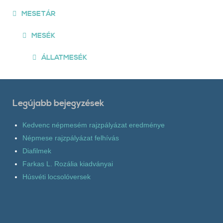
MESETÁR
MESÉK
ÁLLATMESÉK
Legújabb bejegyzések
Kedvenc népmesém rajzpályázat eredménye
Népmese rajzpályázat felhívás
Diafilmek
Farkas L. Rozália kiadványai
Húsvéti locsolóversek