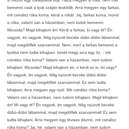
bemenni csak a lyuk száján leskődik. Arra megyen egy farkas,
mit csinálsz róka koma, kérdi a rókát. Jaj, farkas koma, mond
a róka, valami van a házamban, nem tudok bemenni.
Micsoda? Majd kihajtom én! Kérdi a farkas; ki vagy itt? Én
vagyok, én vagyok, félig nyúzott kecske dübü-dübü lábammal,
majd megdöflek szarvammal. Nem, mert a farkas bemenni a
lyukba nem tudta kihajtani. Ismét megy arra egy őz, - mit
csinálsz róka koma? Valami van a házamban, nem tudom
kihajtani. Micsoda? Majd kihajtom én, s kérdi ez is; mi vagy?
Én vagyok, én vagyok, félig nyúzott kecske dübü-dübü
lábammal, majd megdöflek szarvammal. Ez sem tudta
kihajtani. Arra megyen egy nyúl. Mit csinálsz róka koma?
Valami van a házamban, nem tudom kihajtani. Majd kihajtom
én! Mi vagy itt? Én vagyok, én vagyok, félig nyúzott kecske
dübü-dübü lábammal, majd megdöflek szarvammal! Ez sem
tudta kihajtani. Arra megyen egy tövises disznó, mit csinálsz
róka koma? Jaj, hé, valami van a házamban, nem tudom