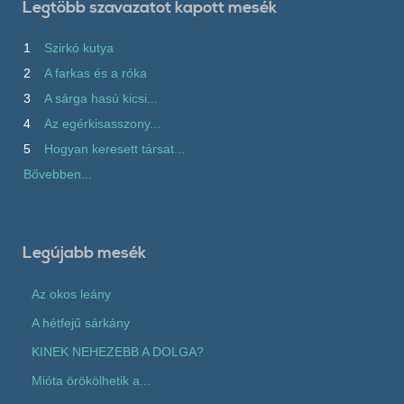
Legtöbb szavazatot kapott mesék
1
Szirkó kutya
2
A farkas és a róka
3
A sárga hasú kicsi...
4
Az egérkisasszony...
5
Hogyan keresett társat...
Bővebben...
Legújabb mesék
Az okos leány
A hétfejű sárkány
KINEK NEHEZEBB A DOLGA?
Mióta örökölhetik a...