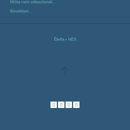
Mióta nem választanak...
Bővebben...
Életfa
-
NES