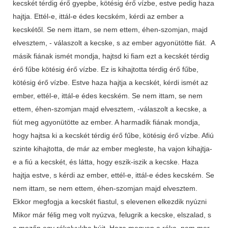
kecskét térdig érő gyepbe, kötésig érő vízbe, estve pedig haza
hajtja. Ettél-e, ittál-e édes kecském, kérdi az ember a
kecskétől. Se nem ittam, se nem ettem, éhen-szomjan, majd
elvesztem, - válaszolt a kecske, s az ember agyonütötte fiát. A
másik fiának ismét mondja, hajtsd ki fiam ezt a kecskét térdig
érő fűbe kötésig érő vízbe. Ez is kihajtotta térdig érő fűbe,
kötésig érő vízbe. Estve haza hajtja a kecskét, kérdi ismét az
ember, ettél-e, ittál-e édes kecském. Se nem ittam, se nem
ettem, éhen-szomjan majd elvesztem, -válaszolt a kecske, a
fiút meg agyonütötte az ember. A harmadik fiának mondja,
hogy hajtsa ki a kecskét térdig érő fűbe, kötésig érő vízbe. Afiú
szinte kihajtotta, de már az ember megleste, ha vajon kihajtja-
e a fiú a kecskét, és látta, hogy eszik-iszik a kecske. Haza
hajtja estve, s kérdi az ember, ettél-e, ittál-e édes kecském. Se
nem ittam, se nem ettem, éhen-szomjan majd elvesztem.
Ekkor megfogja a kecskét fiastul, s elevenen elkezdik nyúzni
Mikor már félig meg volt nyúzva, felugrik a kecske, elszalad, s
a mezőn egy rókalyukba bújt. Haza megyen a róka, nem mer