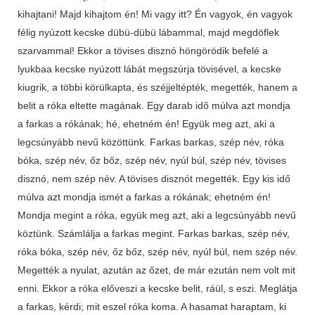
kihajtani! Majd kihajtom én! Mi vagy itt? Én vagyok, én vagyok
félig nyúzott kecske dübü-dübü lábammal, majd megdöflek
szarvammal! Ekkor a tövises disznó höngörödik befelé a
lyukbaa kecske nyúzott lábát megszúrja tövisével, a kecske
kiugrik, a többi körülkapta, és széjjeltépték, megették, hanem a
belit a róka eltette magának. Egy darab idő múlva azt mondja
a farkas a rókának; hé, ehetném én! Együk meg azt, aki a
legcsúnyább nevű közöttünk. Farkas barkas, szép név, róka
bóka, szép név, őz bőz, szép név, nyúl búl, szép név, tövises
disznó, nem szép név. A tövises disznót megették. Egy kis idő
múlva azt mondja ismét a farkas a rókának; ehetném én!
Mondja megint a róka, együk meg azt, aki a legcsúnyább nevű
köztünk. Számlálja a farkas megint. Farkas barkas, szép név,
róka bóka, szép név, őz bőz, szép név, nyúl búl, nem szép név.
Megették a nyulat, azután az őzet, de már ezután nem volt mit
enni. Ekkor a róka előveszi a kecske belit, ráül, s eszi. Meglátja
a farkas, kérdi; mit eszel róka koma. A hasamat haraptam, ki