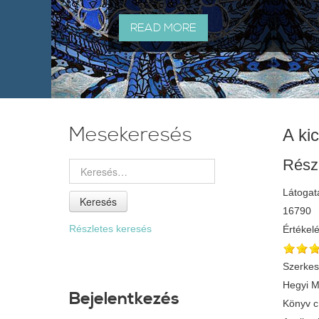
READ MORE
Mesekeresés
A kic
Rész
Látogat
Keresés
16790
Részletes keresés
Értékel
Szerkes
Hegyi M
Bejelentkezés
Könyv 