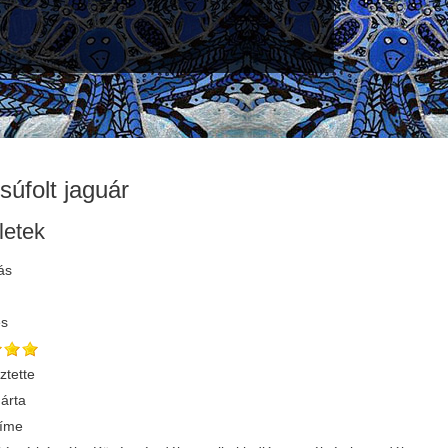
súfolt jaguár
letek
ás
és
ztette
árta
címe