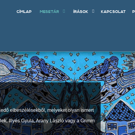
CÍMLAP
MESETÁR
ÍRÁSOK
KAPCSOLAT
P
jedő elbeszélésekből, melyeket olyan ismert
Elek, Illyés Gyula, Arany László vagy a Grimm