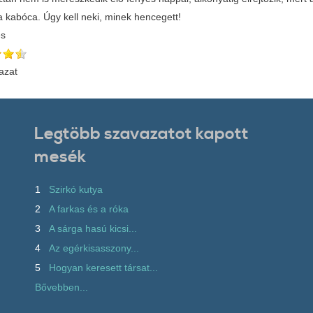
a kabóca. Úgy kell neki, minek hencegett!
és
azat
Legtöbb szavazatot kapott
mesék
1
Szirkó kutya
2
A farkas és a róka
3
A sárga hasú kicsi...
4
Az egérkisasszony...
5
Hogyan keresett társat...
Bővebben...