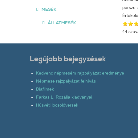
persze 
MESÉK
Értékel
ÁLLATMESÉK
44 szav
Legújabb bejegyzések
Kedvenc népmesém rajzpályázat eredménye
Népmese rajzpályázat felhívás
Diafilmek
Farkas L. Rozália kiadványai
Húsvéti locsolóversek