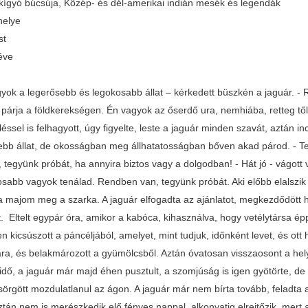
s kígyó búcsúja, Közép- és dél-amerikai indián mesék és legendák
helye
st
éve
gyok a legerősebb és legokosabb állat – kérkedett büszkén a jaguár.
 párja a földkerekségen. Én vagyok az őserdő ura, nemhiába, retteg tő
éssel is felhagyott, úgy figyelte, leste a jaguár minden szavát, aztán i
ebb állat, de okosságban meg állhatatosságban bőven akad párod. - Te
-, tegyünk próbát, ha annyira biztos vagy a dolgodban! - Hát jó - vágo
tosabb vagyok tenálad. Rendben van, tegyünk próbát. Aki előbb elalszi
a majom meg a szarka. A jaguár elfogadta az ajánlatot, megkezdődött h
t. Eltelt egypár óra, amikor a kabóca, kihasználva, hogy vetélytársa 
 kicsúszott a páncéljából, amelyet, mint tudjuk, időnként levet, és ott
ára, és belakmározott a gyümölcsből. Aztán óvatosan visszaosont a hely
 idő, a jaguár már majd éhen pusztult, a szomjúság is igen gyötörte, d
sörgött mozdulatlanul az ágon. A jaguár már nem bírta tovább, feladta 
ztán nem is merészkedik elő fényes nappal, alkonyatig elrejtőzik, mert 