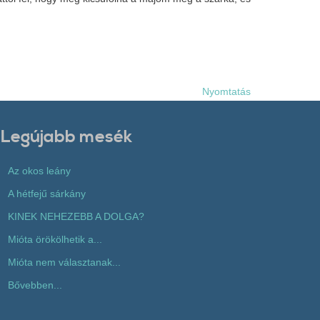
Nyomtatás
Legújabb mesék
Az okos leány
A hétfejű sárkány
KINEK NEHEZEBB A DOLGA?
Mióta örökölhetik a...
Mióta nem választanak...
Bővebben...