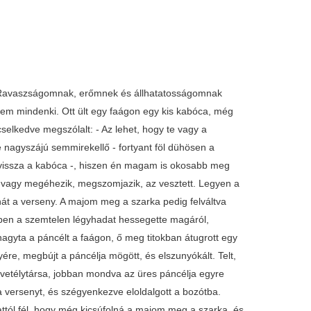
 - Ravaszságomnak, erőmnek és állhatatosságomnak
lem mindenki. Ott ült egy faágon egy kis kabóca, még
ncselkedve megszólalt: - Az lehet, hogy te vagy a
 nagyszájú semmirekellő - fortyant föl dühösen a
tt vissza a kabóca -, hiszen én magam is okosabb meg
k vagy megéhezik, megszomjazik, az vesztett. Legyen a
át a verseny. A majom meg a szarka pedig felváltva
éppen a szemtelen légyhadat hessegette magáról,
 hagyta a páncélt a faágon, ő meg titokban átugrott egy
ére, megbújt a páncélja mögött, és elszunyókált. Telt,
e vetélytársa, jobban mondva az üres páncélja egyre
a versenyt, és szégyenkezve eloldalgott a bozótba.
attól fél, hogy még kicsúfolná a majom meg a szarka, és