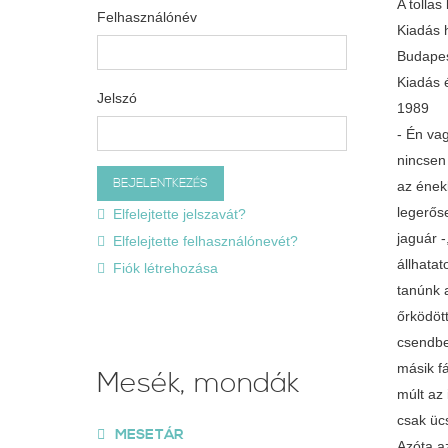
A tolla
Felhasználónév
Kiadás 
Budape
Kiadás 
Jelszó
1989
- Én va
nincsen
az énekl
legerős
Elfelejtette jelszavát?
jaguár 
Elfelejtette felhasználónevét?
állhata
Fiók létrehozása
tanúnk 
őrködöt
csendben
másik f
Mesék, mondák
múlt az
csak üc
MESETÁR
Azóta a