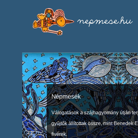
Népmesék
Válogatások a szájhagyomány útján ter
gyűjtők állítottak össze, mint Benedek 
fivérek.