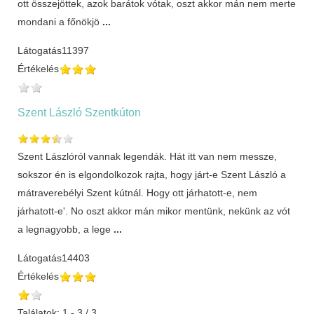
ott összejöttek, azok barátok vótak, oszt akkor mán nem merte
mondani a főnökjö
...
Látogatás
11397
Értékelés
Szent László Szentkúton
Szent Lászlóról vannak legendák. Hát itt van nem messze,
sokszor én is elgondolkozok rajta, hogy járt-e Szent László a
mátraverebélyi Szent kútnál. Hogy ott járhatott-e, nem
járhatott-e'. No oszt akkor mán mikor mentünk, nekünk az vót
a legnagyobb, a lege
...
Látogatás
14403
Értékelés
Találatok: 1 - 3 / 3