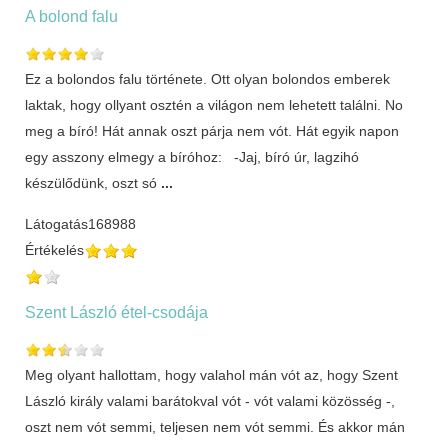
A bolond falu
Ez a bolondos falu története. Ott olyan bolondos emberek
laktak, hogy ollyant osztén a világon nem lehetett találni. No
meg a bíró! Hát annak oszt párja nem vót. Hát egyik napon
egy asszony elmegy a bíróhoz: -Jaj, bíró úr, lagzihó
készülődünk, oszt só
...
Látogatás
168988
Értékelés
Szent László étel-csodája
Meg olyant hallottam, hogy valahol mán vót az, hogy Szent
László király valami barátokval vót - vót valami közösség -,
oszt nem vót semmi, teljesen nem vót semmi. És akkor mán