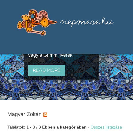
Válogatások a szájhagyomány
útján terjedő elbeszélésekből,
melyeket olyan ismert gyűjtők
állítottak össze, mint Benedek
Elek, Illyés Gyula, Arany László
vagy a Grimm fivérek.
READ MORE
Magyar Zoltán
Találatok: 1 - 3 / 3
Ebben a kategóriában
·
Összes listázása