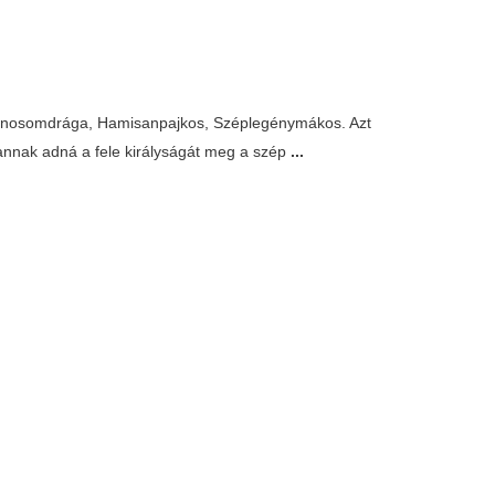
 Csinosomdrága, Hamisanpajkos, Széplegénymákos. Azt
 annak adná a fele királyságát meg a szép
...