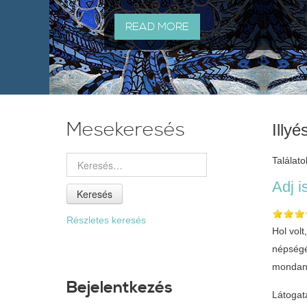
READ MORE
Mesekeresés
Illy
Találatok
Adj i
Keresés
Részletes keresés
Hol volt
népségé
mondan
Bejelentkezés
Látogat