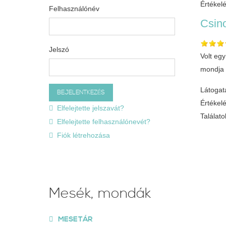
Értékel
Felhasználónév
Csin
Jelszó
Volt eg
mondja 
Látogat
Értékel
Elfelejtette jelszavát?
Találatok
Elfelejtette felhasználónevét?
Fiók létrehozása
Mesék, mondák
MESETÁR