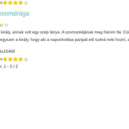
és
osomdrága
y király, annak volt egy szép lánya. A szomszédjának meg három fia:
egyszer a király, hogy aki a naposholdas paripát elő tudná neki hozni,
ás
15468
és
: 1 - 2 / 2