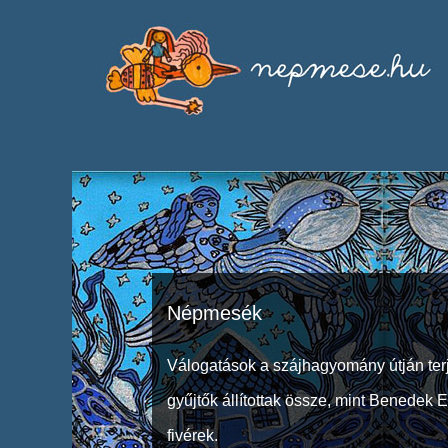
Népmesék
Válogatások a szájhagyomány útján ter
gyűjtők állítottak össze, mint Benedek 
fivérek.