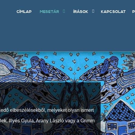
CÍMLAP
MESETÁR
ÍRÁSOK
KAPCSOLAT
P
jedő elbeszélésekből, melyeket olyan ismert
Elek, Illyés Gyula, Arany László vagy a Grimm