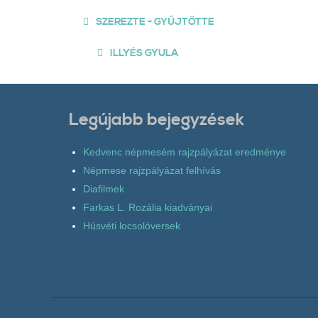
SZEREZTE - GYŰJTÖTTE
ILLYÉS GYULA
Legújabb bejegyzések
Kedvenc népmesém rajzpályázat eredménye
Népmese rajzpályázat felhívás
Diafilmek
Farkas L. Rozália kiadványai
Húsvéti locsolóversek