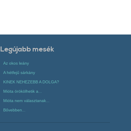
Legújabb mesék
Az okos leány
A hétfejű sárkány
KINEK NEHEZEBB A DOLGA?
Mióta örökölhetik a...
Mióta nem választanak...
Bővebben...