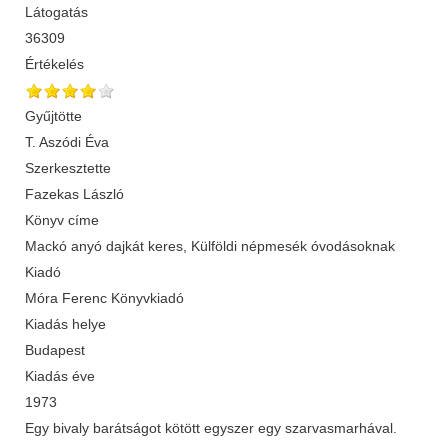
Látogatás
36309
Értékelés
Gyűjtötte
T. Aszódi Éva
Szerkesztette
Fazekas László
Könyv címe
Mackó anyó dajkát keres, Külföldi népmesék óvodásoknak
Kiadó
Móra Ferenc Könyvkiadó
Kiadás helye
Budapest
Kiadás éve
1973
Egy bivaly barátságot kötött egyszer egy szarvasmarhával.