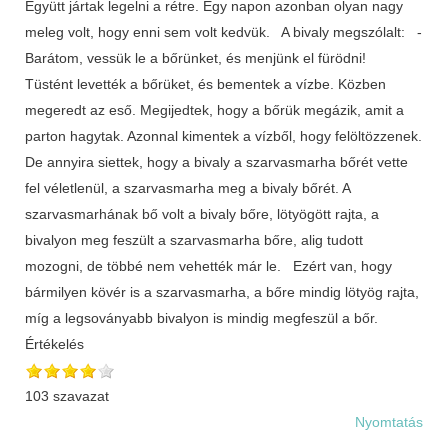
Együtt jártak legelni a rétre. Egy napon azonban olyan nagy
meleg volt, hogy enni sem volt kedvük. A bivaly megszólalt: -
Barátom, vessük le a bőrünket, és menjünk el fürödni!
Tüstént levették a bőrüket, és bementek a vízbe. Közben
megeredt az eső. Megijedtek, hogy a bőrük megázik, amit a
parton hagytak. Azonnal kimentek a vízből, hogy felöltözzenek.
De annyira siettek, hogy a bivaly a szarvasmarha bőrét vette
fel véletlenül, a szarvasmarha meg a bivaly bőrét. A
szarvasmarhának bő volt a bivaly bőre, lötyögött rajta, a
bivalyon meg feszült a szarvasmarha bőre, alig tudott
mozogni, de többé nem vehették már le. Ezért van, hogy
bármilyen kövér is a szarvasmarha, a bőre mindig lötyög rajta,
míg a legsoványabb bivalyon is mindig megfeszül a bőr.
Értékelés
103 szavazat
Nyomtatás