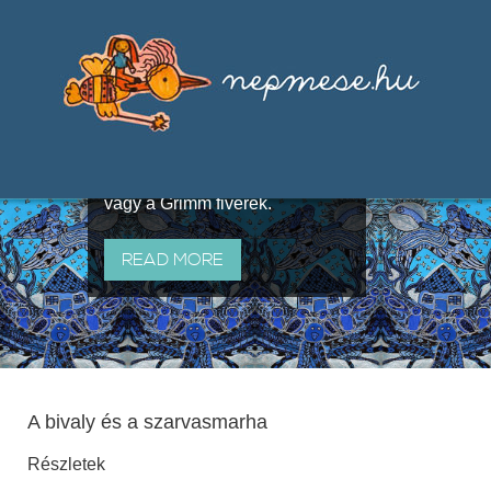
Válogatások a szájhagyomány
útján terjedő elbeszélésekből,
melyeket olyan ismert gyűjtők
állítottak össze, mint Benedek
Elek, Illyés Gyula, Arany László
vagy a Grimm fivérek.
READ MORE
A bivaly és a szarvasmarha
Részletek