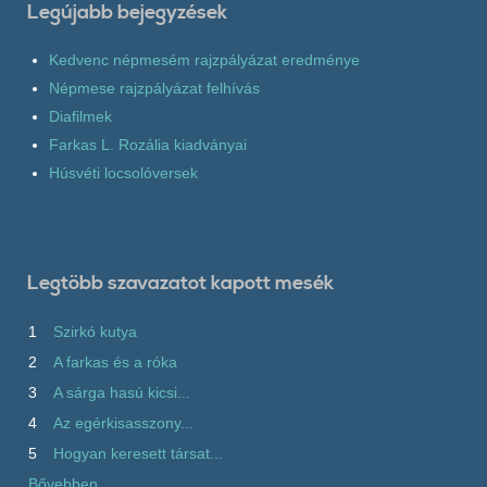
Legújabb bejegyzések
Kedvenc népmesém rajzpályázat eredménye
Népmese rajzpályázat felhívás
Diafilmek
Farkas L. Rozália kiadványai
Húsvéti locsolóversek
Legtöbb szavazatot kapott mesék
1
Szirkó kutya
2
A farkas és a róka
3
A sárga hasú kicsi...
4
Az egérkisasszony...
5
Hogyan keresett társat...
Bővebben...