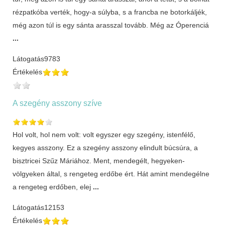
rézpatkóba verték, hogy-a súlyba, s a francba ne botorkáljék,
még azon túl is egy sánta arasszal tovább. Még az Óperenciá
...
Látogatás
9783
Értékelés
A szegény asszony szíve
Hol volt, hol nem volt: volt egyszer egy szegény, istenfélő,
kegyes asszony. Ez a szegény asszony elindult búcsúra, a
bisztricei Szűz Máriához. Ment, mendegélt, hegyeken-
völgyeken által, s rengeteg erdőbe ért. Hát amint mendegélne
a rengeteg erdőben, elej
...
Látogatás
12153
Értékelés