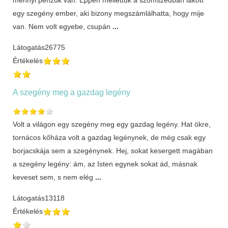
egy szegény ember, aki bizony megszámlálhatta, hogy mije
van. Nem volt egyebe, csupán
...
Látogatás
26775
Értékelés
A szegény meg a gazdag legény
Volt a világon egy szegény meg egy gazdag legény. Hat ökre,
tornácos kőháza volt a gazdag legénynek, de még csak egy
borjacskája sem a szegénynek. Hej, sokat kesergett magában
a szegény legény: ám, az Isten egynek sokat ád, másnak
keveset sem, s nem elég
...
Látogatás
13118
Értékelés