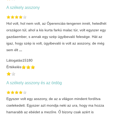
A székely asszony
Hol volt, hol nem volt, az Óperenciás-tengeren innét, hetedhét
országon túl, ahol a kis kurta farkú malac túr, volt egyszer egy
gazdaember, s annak egy szép ügyibevaló felesége. Hát az
igaz, hogy szép is volt, ügyibevaló is volt az asszony, de még
sem élt
...
Látogatás
15180
Értékelés
A székely asszony és az ördög
Egyszer volt egy asszony, de az a világon mindent fordítva
cselekedett. Egyszer azt mondja neki az ura, hogy ma hozza
hamarabb az ebédet a mezőre. Ő bizony csak azért is