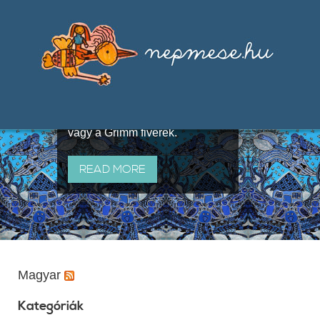
Válogatások a szájhagyomány
útján terjedő elbeszélésekből,
melyeket olyan ismert gyűjtők
állítottak össze, mint Benedek
Elek, Illyés Gyula, Arany László
vagy a Grimm fivérek.
READ MORE
Magyar
Kategóriák