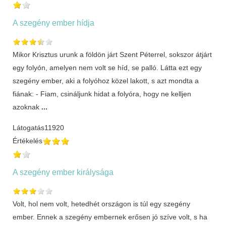
A szegény ember hídja
Mikor Krisztus urunk a földön járt Szent Péterrel, sokszor átjárt
egy folyón, amelyen nem volt se híd, se palló. Látta ezt egy
szegény ember, aki a folyóhoz közel lakott, s azt mondta a
fiának: - Fiam, csináljunk hidat a folyóra, hogy ne kelljen
azoknak
...
Látogatás
11920
Értékelés
A szegény ember királysága
Volt, hol nem volt, hetedhét országon is túl egy szegény
ember. Ennek a szegény embernek erősen jó szíve volt, s ha