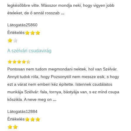
legkésőbbre vitte. Másszor mondja neki, hogy vigyen jobb
ételeket, de ő annál rosszab
...
Látogatás
25860
Értékelés
A szélvári csudavirág
Pontosan nem tudom megmondani nektek, hol van Szélvár.
Annyit tudok róla, hogy Pozsonytól nem messze esik, s hogy
ezt a várat nem emberi kéz építette. Istennek csudálatos
munkája Szélvár: fala, tornya, bástyája van, s ez mind csupa
kőszikla. A neve meg on
...
Látogatás
12884
Értékelés