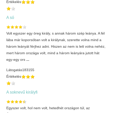
Értékelés
A só
Volt egyszer egy öreg király, s annak három szép leánya. A fél
lába már koporsóban volt a királynak, szerette volna mind a
három leányát férjhez adni. Hiszen az nem is lett volna nehéz,
mert három országa volt, mind a három leányára jutott hát
egy-egy ors
...
Látogatás
183155
Értékelés
A soknevű királyfi
Egyszer volt, hol nem volt, hetedhét országon túl, az