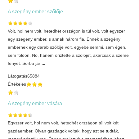
A szegény ember szőlője
Volt, hol nem volt, hetedhét országon is túl volt, volt egyszer
egy szegény ember, s annak három fia. Ennek a szegény
embernek egy darab szőlője volt, egyebe semmi, sem égen,
sem földön. No, hanem őriztette a szőlőjét, akárcsak a szeme
fényét. Sorba jár
...
Látogatás
65884
Értékelés
A szegény ember vására
Egyszer volt, hol nem volt, hetedhét országon túl volt két
gazdaember. Olyan gazdagok voltak, hogy azt se tudták,
mennyi pénzük van. Éppen mellettük a szomszédban lakott