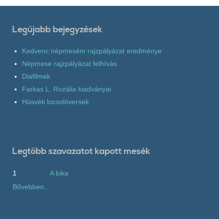
Legújabb bejegyzések
Kedvenc népmesém rajzpályázat eredménye
Népmese rajzpályázat felhívás
Diafilmek
Farkas L. Rozália kiadványai
Húsvéti locsolóversek
Legtöbb szavazatot kapott mesék
1
A bika
Bővebben...