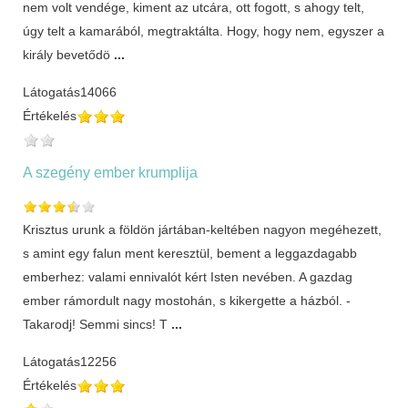
nem volt vendége, kiment az utcára, ott fogott, s ahogy telt,
úgy telt a kamarából, megtraktálta. Hogy, hogy nem, egyszer a
király bevetődö
...
Látogatás
14066
Értékelés
A szegény ember krumplija
Krisztus urunk a földön jártában-keltében nagyon megéhezett,
s amint egy falun ment keresztül, bement a leggazdagabb
emberhez: valami ennivalót kért Isten nevében. A gazdag
ember rámordult nagy mostohán, s kikergette a házból. -
Takarodj! Semmi sincs! T
...
Látogatás
12256
Értékelés