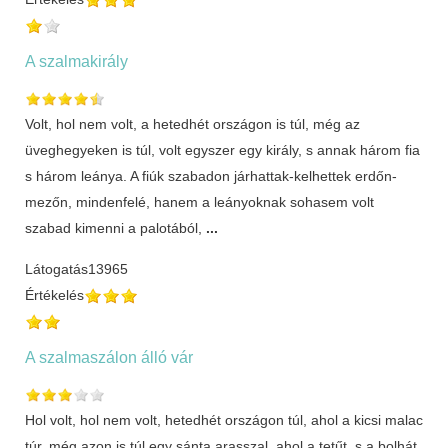
A szalmakirály
Volt, hol nem volt, a hetedhét országon is túl, még az
üveghegyeken is túl, volt egyszer egy király, s annak három fia
s három leánya. A fiúk szabadon járhattak-kelhettek erdőn-
mezőn, mindenfelé, hanem a leányoknak sohasem volt
szabad kimenni a palotából,
...
Látogatás
13965
Értékelés
A szalmaszálon álló vár
Hol volt, hol nem volt, hetedhét országon túl, ahol a kicsi malac
túr, még azon is túl egy sánta arasszal, ahol a tetűt, s a bolhát