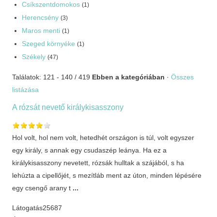
Csíkszentdomokos
(1)
Herencsény
(3)
Maros menti
(1)
Szeged környéke
(1)
Székely
(47)
Találatok: 121 - 140 / 419
Ebben a kategóriában
·
Összes
listázása
A rózsát nevető királykisasszony
Hol volt, hol nem volt, hetedhét országon is túl, volt egyszer
egy király, s annak egy csudaszép leánya. Ha ez a
királykisasszony nevetett, rózsák hulltak a szájából, s ha
lehúzta a cipellőjét, s mezítláb ment az úton, minden lépésére
egy csengő arany t
...
Látogatás
25687