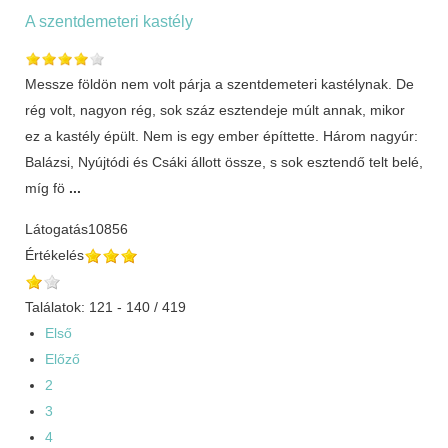
A szentdemeteri kastély
Messze földön nem volt párja a szentdemeteri kastélynak. De
rég volt, nagyon rég, sok száz esztendeje múlt annak, mikor
ez a kastély épült. Nem is egy ember építtette. Három nagyúr:
Balázsi, Nyújtódi és Csáki állott össze, s sok esztendő telt belé,
míg fö
...
Látogatás
10856
Értékelés
Találatok: 121 - 140 / 419
Első
Előző
2
3
4