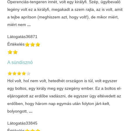
Óperenciás-tengeren innét, volt egy királyfi. Szép, ügyibevaló
legény volt ez a királyfi, megakadt a szem rajta, az is volt, amit
a tejbe aprítson (meghiszem azt, hogy volt!), de mikor miért,
miért nem
...
Látogatás
36871
Értékelés
A sündisznó
Hol volt, hol nem volt, hetedhét országon is túl, volt egyszer
egy boltos, egy király meg egy szegény ember. Ez a boltos el-
eljárogatott az erdőbe vadászni, de egyszer úgy eltévedett az
erdőben, hogy három nap egymás után folyton járt-kelt,
bolyongott,
...
Látogatás
33845
Értékelés