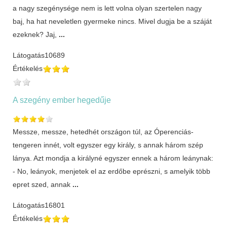
a nagy szegénysége nem is lett volna olyan szertelen nagy
baj, ha hat neveletlen gyermeke nincs. Mivel dugja be a száját
ezeknek? Jaj,
...
Látogatás
10689
Értékelés
A szegény ember hegedűje
Messze, messze, hetedhét országon túl, az Óperenciás-
tengeren innét, volt egyszer egy király, s annak három szép
lánya. Azt mondja a királyné egyszer ennek a három leánynak:
- No, leányok, menjetek el az erdőbe eprészni, s amelyik több
epret szed, annak
...
Látogatás
16801
Értékelés