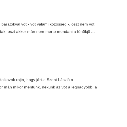
 barátokval vót - vót valami közösség -, oszt nem vót
vótak, oszt akkor mán nem merte mondani a főnökjö
...
olkozok rajta, hogy járt-e Szent László a
akkor mán mikor mentünk, nekünk az vót a legnagyobb, a