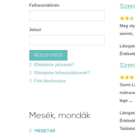
Szent
Felhasználónév
Meg olya
Jelszó
semmi, 
Látogat
Értékel
Szen
Elfelejtette jelszavát?
Elfelejtette felhasználónevét?
Fiók létrehozása
Szent L
mátrave
lege
...
Mesék, mondák
Látogat
Értékel
Találatok
MESETÁR