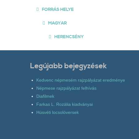
FORRÁS HELYE
MAGYAR
HERENCSÉNY
Legújabb bejegyzések
Kedvenc népmesém rajzpályázat eredménye
Népmese rajzpályázat felhívás
Diafilmek
Farkas L. Rozália kiadványai
Húsvéti locsolóversek