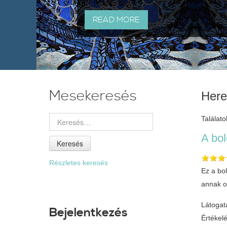
READ MORE
Mesekeresés
Here
Találatok
A bol
Keresés
Részletes keresés
Ez a bol
annak o
Látogat
Bejelentkezés
Értékel