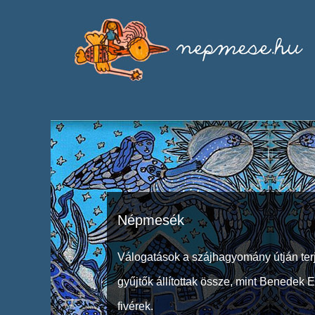
Népmesék
Válogatások a szájhagyomány útján ter
gyűjtők állítottak össze, mint Benedek 
fivérek.