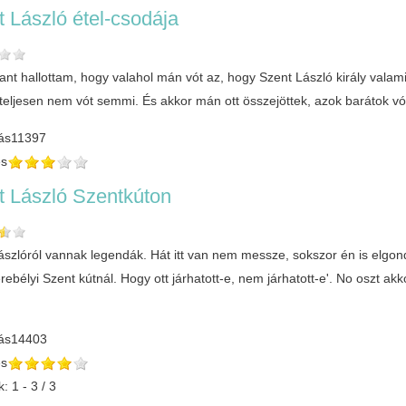
 László étel-csodája
nt hallottam, hogy valahol mán vót az, hogy Szent László király valami
teljesen nem vót semmi. És akkor mán ott összejöttek, azok barátok 
ás
11397
és
t László Szentkúton
ászlóról vannak legendák. Hát itt van nem messze, sokszor én is elgond
rebélyi Szent kútnál. Hogy ott járhatott-e, nem járhatott-e'. No oszt 
ás
14403
és
: 1 - 3 / 3