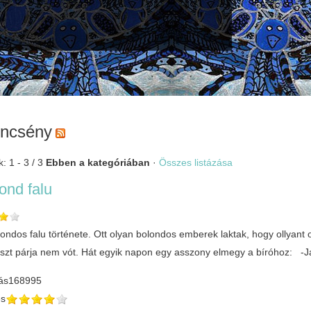
ncsény
: 1 - 3 / 3
Ebben a kategóriában
·
Összes listázása
ond falu
ondos falu története. Ott olyan bolondos emberek laktak, hogy ollyant o
szt párja nem vót. Hát egyik napon egy asszony elmegy a bíróhoz: -Jaj
ás
168995
és