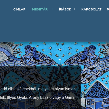
CÍMLAP
MESETÁR
ÍRÁSOK
KAPCSOLAT
P
jedő elbeszélésekből, melyeket olyan ismert
Elek, Illyés Gyula, Arany László vagy a Grimm