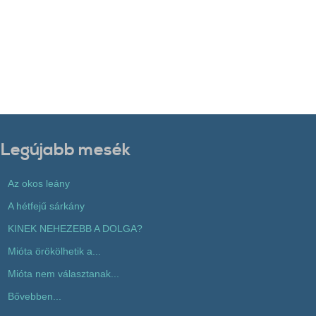
Legújabb mesék
Az okos leány
A hétfejű sárkány
KINEK NEHEZEBB A DOLGA?
Mióta örökölhetik a...
Mióta nem választanak...
Bővebben...