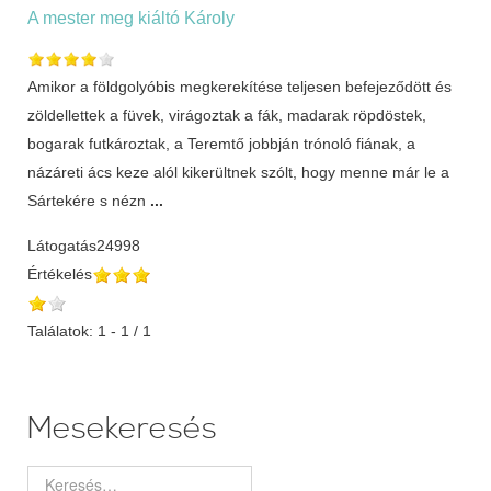
A mester meg kiáltó Károly
Amikor a földgolyóbis megkerekítése teljesen befejeződött és
zöldellettek a füvek, virágoztak a fák, madarak röpdöstek,
bogarak futkároztak, a Teremtő jobbján trónoló fiának, a
názáreti ács keze alól kikerültnek szólt, hogy menne már le a
Sártekére s nézn
...
Látogatás
24998
Értékelés
Találatok: 1 - 1 / 1
Mesekeresés