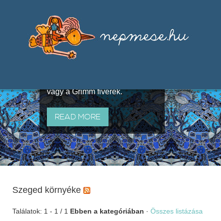
Válogatások a szájhagyomány
útján terjedő elbeszélésekből,
melyeket olyan ismert gyűjtők
állítottak össze, mint Benedek
Elek, Illyés Gyula, Arany László
vagy a Grimm fivérek.
READ MORE
Szeged környéke
Találatok: 1 - 1 / 1
Ebben a kategóriában
·
Összes listázása