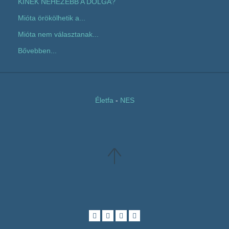
KINEK NEHEZEBB A DOLGA?
Mióta örökölhetik a...
Mióta nem választanak...
Bővebben...
Életfa
-
NES