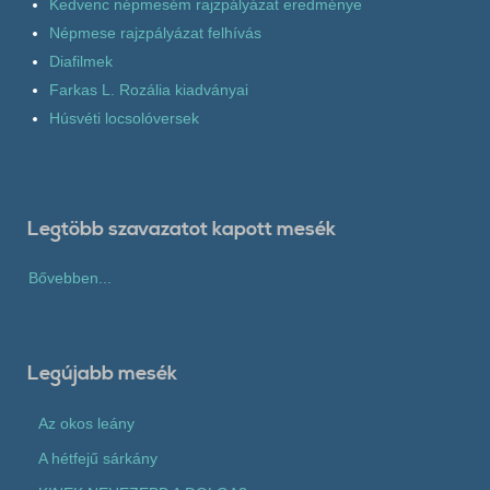
Kedvenc népmesém rajzpályázat eredménye
Népmese rajzpályázat felhívás
Diafilmek
Farkas L. Rozália kiadványai
Húsvéti locsolóversek
Legtöbb szavazatot kapott mesék
Bővebben...
Legújabb mesék
Az okos leány
A hétfejű sárkány