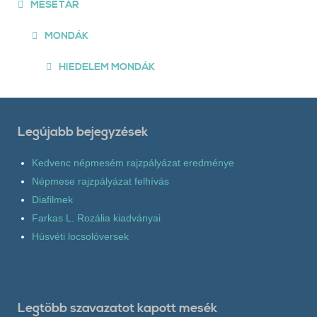
MESETÁR
MONDÁK
HIEDELEM MONDÁK
Legújabb bejegyzések
Kedvenc népmesém rajzpályázat eredménye
Népmese rajzpályázat felhívás
Diafilmek
Farkas L. Rozália kiadványai
Húsvéti locsolóversek
Legtöbb szavazatot kapott mesék