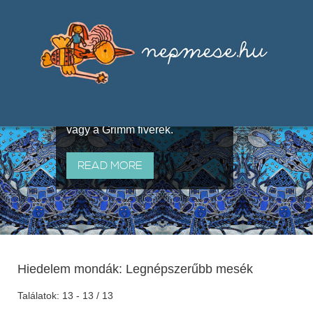
Válogatások a szájhagyomány
útján terjedő elbeszélésekből,
melyeket olyan ismert gyűjtők
állítottak össze, mint Benedek
Elek, Illyés Gyula, Arany László
vagy a Grimm fivérek.
READ MORE
Hiedelem mondák: Legnépszerűbb mesék
Találatok: 13 - 13 / 13