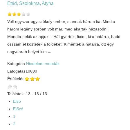
Etéd, Szolokma, Atyha
Volt egyszer egy székely ember, s annak három fia. Mind a
három legény sorban volt már, meg akartak házasodni.
Mondta nekik az apjuk: - Hát gyertek, fiaim, ki a határra, hadd
osszam el köztetek a földeket. Kimentek a határra, ott egy
nagydarab helyet kim
...
Kategória:
Hiedelem mondák
Látogatás
10690
Értékelés
Találatok: 13 - 13 / 13
Első
Előző
1
2