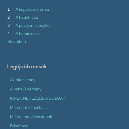
1
A kígyókirály és az...
2
A hadak útja
3
A pöstyéni leánykút
4
A hamis eskü
Bővebben...
Legújabb mesék
Az okos leány
A hétfejű sárkány
KINEK NEHEZEBB A DOLGA?
Mióta örökölhetik a...
Mióta nem választanak...
Bővebben...