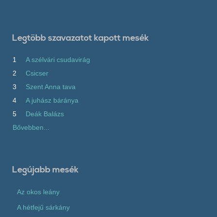
Legtöbb szavazatot kapott mesék
1
A szélvári csudavirág
2
Csicser
3
Szent Anna tava
4
A juhász báránya
5
Deák Balázs
Bővebben...
Legújabb mesék
Az okos leány
A hétfejű sárkány