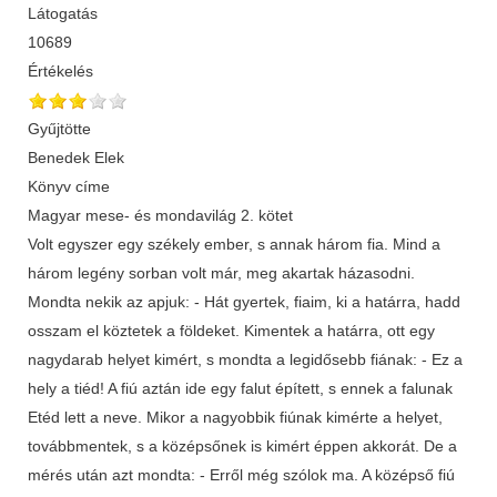
Látogatás
10689
Értékelés
Gyűjtötte
Benedek Elek
Könyv címe
Magyar mese- és mondavilág 2. kötet
Volt egyszer egy székely ember, s annak három fia. Mind a
három legény sorban volt már, meg akartak házasodni.
Mondta nekik az apjuk: - Hát gyertek, fiaim, ki a határra, hadd
osszam el köztetek a földeket. Kimentek a határra, ott egy
nagydarab helyet kimért, s mondta a legidősebb fiának: - Ez a
hely a tiéd! A fiú aztán ide egy falut épített, s ennek a falunak
Etéd lett a neve. Mikor a nagyobbik fiúnak kimérte a helyet,
továbbmentek, s a középsőnek is kimért éppen akkorát. De a
mérés után azt mondta: - Erről még szólok ma. A középső fiú