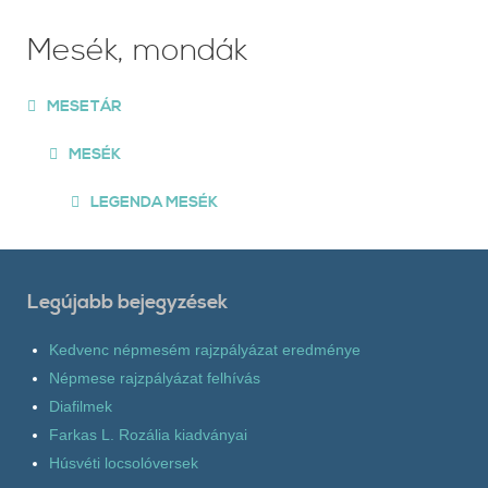
Mesék, mondák
MESETÁR
MESÉK
LEGENDA MESÉK
Legújabb bejegyzések
Kedvenc népmesém rajzpályázat eredménye
Népmese rajzpályázat felhívás
Diafilmek
Farkas L. Rozália kiadványai
Húsvéti locsolóversek