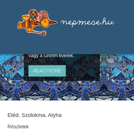
Válogatások a szájhagyomány
útján terjedő elbeszélésekből,
melyeket olyan ismert gyűjtők
állítottak össze, mint Benedek
Elek, Illyés Gyula, Arany László
vagy a Grimm fivérek.
READ MORE
Etéd, Szolokma, Atyha
Részletek