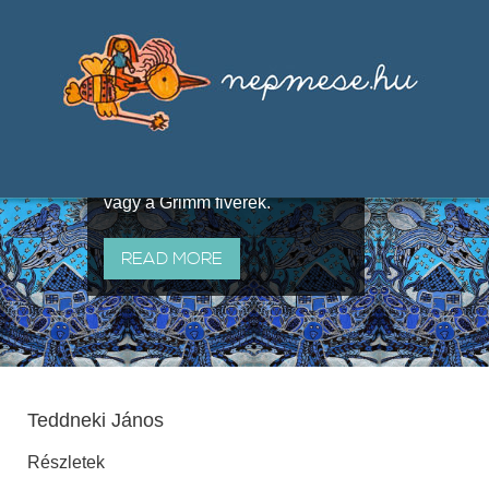
Válogatások a szájhagyomány
útján terjedő elbeszélésekből,
melyeket olyan ismert gyűjtők
állítottak össze, mint Benedek
Elek, Illyés Gyula, Arany László
vagy a Grimm fivérek.
READ MORE
Teddneki János
Részletek