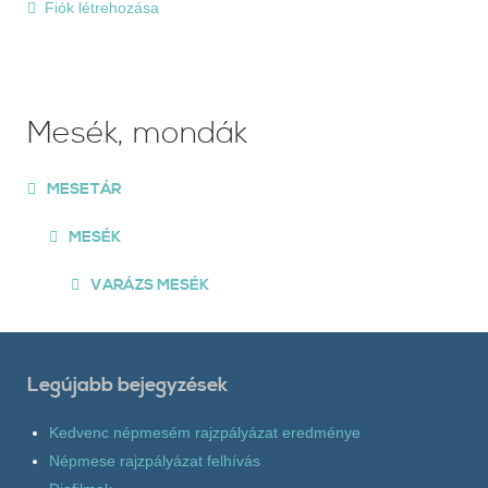
Fiók létrehozása
Mesék, mondák
MESETÁR
MESÉK
VARÁZS MESÉK
Legújabb bejegyzések
Kedvenc népmesém rajzpályázat eredménye
Népmese rajzpályázat felhívás