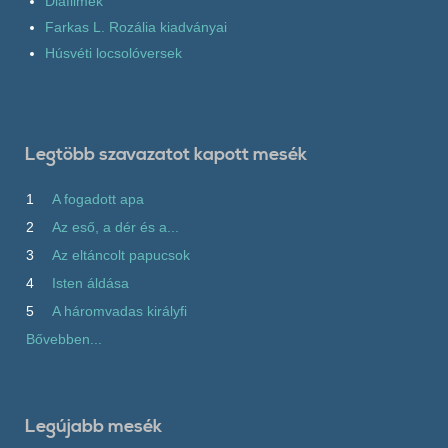
Diafilmek
Farkas L. Rozália kiadványai
Húsvéti locsolóversek
Legtöbb szavazatot kapott mesék
1
A fogadott apa
2
Az eső, a dér és a...
3
Az eltáncolt papucsok
4
Isten áldása
5
A háromvadas királyfi
Bővebben...
Legújabb mesék