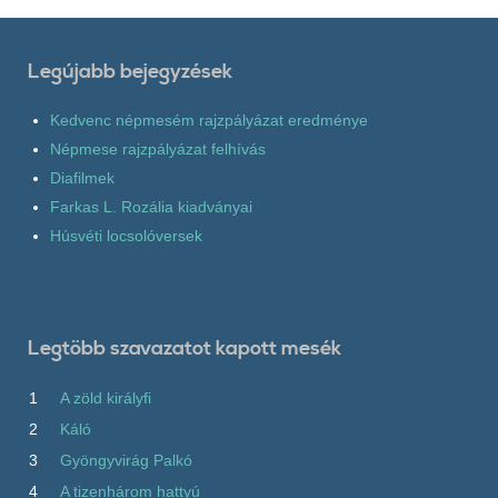
Legújabb bejegyzések
Kedvenc népmesém rajzpályázat eredménye
Népmese rajzpályázat felhívás
Diafilmek
Farkas L. Rozália kiadványai
Húsvéti locsolóversek
Legtöbb szavazatot kapott mesék
1
A zöld királyfi
2
Káló
3
Gyöngyvirág Palkó
4
A tizenhárom hattyú