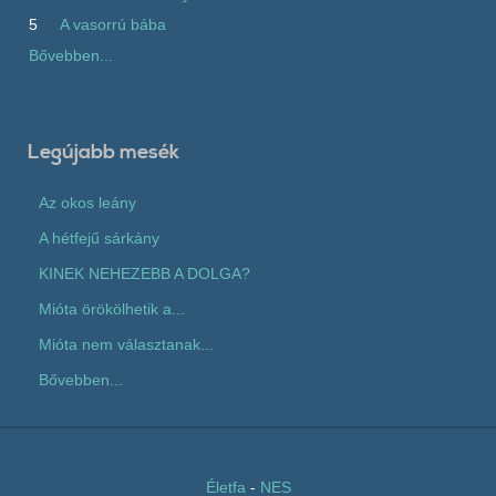
5
A vasorrú bába
Bővebben...
Legújabb mesék
Az okos leány
A hétfejű sárkány
KINEK NEHEZEBB A DOLGA?
Mióta örökölhetik a...
Mióta nem választanak...
Bővebben...
Életfa
-
NES