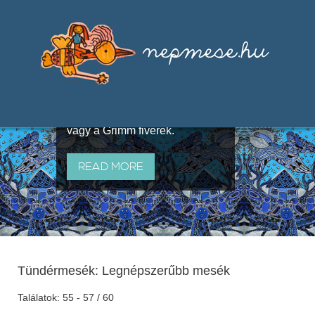
Válogatások a szájhagyomány
útján terjedő elbeszélésekből,
melyeket olyan ismert gyűjtők
állítottak össze, mint Benedek
Elek, Illyés Gyula, Arany László
vagy a Grimm fivérek.
READ MORE
Tündérmesék: Legnépszerűbb mesék
Találatok: 55 - 57 / 60