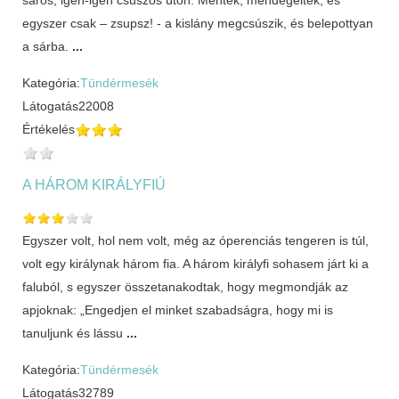
egyszer csak – zsupsz! - a kislány megcsúszik, és belepottyan
a sárba.
...
Kategória:
Tündérmesék
Látogatás
22008
Értékelés
A HÁROM KIRÁLYFIÚ
Egyszer volt, hol nem volt, még az óperenciás tengeren is túl,
volt egy királynak három fia. A három királyfi sohasem járt ki a
faluból, s egyszer összetanakodtak, hogy megmondják az
apjoknak: „Engedjen el minket szabadságra, hogy mi is
tanuljunk és lássu
...
Kategória:
Tündérmesék
Látogatás
32789