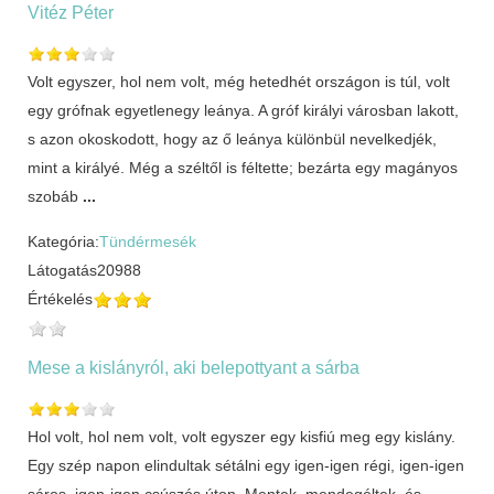
Vitéz Péter
Volt egyszer, hol nem volt, még hetedhét országon is túl, volt
egy grófnak egyetlenegy leánya. A gróf királyi városban lakott,
s azon okoskodott, hogy az ő leánya különbül nevelkedjék,
mint a királyé. Még a széltől is féltette; bezárta egy magányos
szobáb
...
Kategória:
Tündérmesék
Látogatás
20988
Értékelés
Mese a kislányról, aki belepottyant a sárba
Hol volt, hol nem volt, volt egyszer egy kisfiú meg egy kislány.
Egy szép napon elindultak sétálni egy igen-igen régi, igen-igen
sáros, igen-igen csúszós úton. Mentek, mendegéltek, és