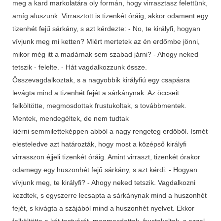
meg a kard markolatára oly formán, hogy virrasztasz felettünk,
amíg aluszunk. Virrasztott is tizenkét óráig, akkor odament egy
tizenhét fejű sárkány, s azt kérdezte: - No, te királyfi, hogyan
vívjunk meg mi ketten? Miért mertetek az én erdőmbe jönni,
mikor még itt a madárnak sem szabad járni? - Ahogy neked
tetszik - felelte. - Hát vagdalkozzunk össze.
Összevagdalkoztak, s a nagyobbik királyfiú egy csapásra
levágta mind a tizenhét fejét a sárkánynak. Az öccseit
felköltötte, megmosdottak frustukoltak, s továbbmentek.
Mentek, mendegéltek, de nem tudtak
kiérni semmiletteképpen abból a nagy rengeteg erdőből. Ismét
elesteledve azt határozták, hogy most a középső királyfi
virrasszon éjjeli tizenkét óráig. Amint virraszt, tizenkét órakor
odamegy egy huszonhét fejű sárkány, s azt kérdi: - Hogyan
vívjunk meg, te királyfi? - Ahogy neked tetszik. Vagdalkozni
kezdtek, s egyszerre lecsapta a sárkánynak mind a huszonhét
fejét, s kivágta a szájából mind a huszonhét nyelvet. Ekkor
felköltötte a két testvérét, megmosdottak, frustokoltak, s azzal