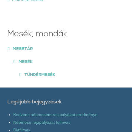
Mesék, mondák
MESETÁR
MESÉK
TÜNDÉRMESÉK
Legújabb bejegyzések
Kedvenc népmesém rajzpályázat eredménye
Népmese rajzpályázat felhívás
Diafilmek