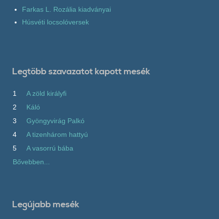
Farkas L. Rozália kiadványai
Húsvéti locsolóversek
Legtöbb szavazatot kapott mesék
1
A zöld királyfi
2
Káló
3
Gyöngyvirág Palkó
4
A tizenhárom hattyú
5
A vasorrú bába
Bővebben...
Legújabb mesék