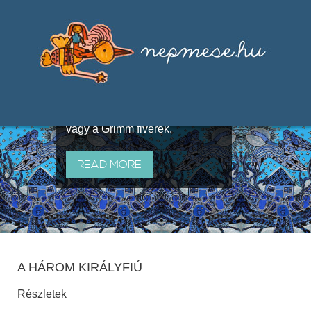
Válogatások a szájhagyomány
útján terjedő elbeszélésekből,
melyeket olyan ismert gyűjtők
állítottak össze, mint Benedek
Elek, Illyés Gyula, Arany László
vagy a Grimm fivérek.
READ MORE
A HÁROM KIRÁLYFIÚ
Részletek