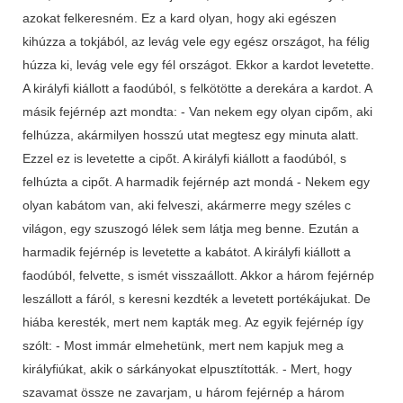
azokat felkeresném. Ez a kard olyan, hogy aki egészen
kihúzza a tokjából, az levág vele egy egész országot, ha félig
húzza ki, levág vele egy fél országot. Ekkor a kardot levetette.
A királyfi kiállott a faodúból, s felkötötte a derekára a kardot. A
másik fejérnép azt mondta: - Van nekem egy olyan cipőm, aki
felhúzza, akármilyen hosszú utat megtesz egy minuta alatt.
Ezzel ez is levetette a cipőt. A királyfi kiállott a faodúból, s
felhúzta a cipőt. A harmadik fejérnép azt mondá - Nekem egy
olyan kabátom van, aki felveszi, akármerre megy széles c
világon, egy szuszogó lélek sem látja meg benne. Ezután a
harmadik fejérnép is levetette a kabátot. A királyfi kiállott a
faodúból, felvette, s ismét visszaállott. Akkor a három fejérnép
leszállott a fáról, s keresni kezdték a levetett portékájukat. De
hiába keresték, mert nem kapták meg. Az egyik fejérnép így
szólt: - Most immár elmehetünk, mert nem kapjuk meg a
királyfiúkat, akik o sárkányokat elpusztították. - Mert, hogy
szavamat össze ne zavarjam, u három fejérnép a három