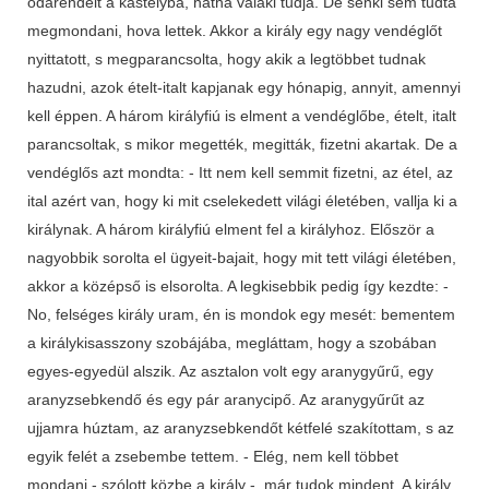
odarendelt a kastélyba, hátha valaki tudja. De senki sem tudta
megmondani, hova lettek. Akkor a király egy nagy vendéglőt
nyittatott, s megparancsolta, hogy akik a legtöbbet tudnak
hazudni, azok ételt-italt kapjanak egy hónapig, annyit, amennyi
kell éppen. A három királyfiú is elment a vendéglőbe, ételt, italt
parancsoltak, s mikor megették, megitták, fizetni akartak. De a
vendéglős azt mondta: - Itt nem kell semmit fizetni, az étel, az
ital azért van, hogy ki mit cselekedett világi életében, vallja ki a
királynak. A három királyfiú elment fel a királyhoz. Először a
nagyobbik sorolta el ügyeit-bajait, hogy mit tett világi életében,
akkor a középső is elsorolta. A legkisebbik pedig így kezdte: -
No, felséges király uram, én is mondok egy mesét: bementem
a királykisasszony szobájába, megláttam, hogy a szobában
egyes-egyedül alszik. Az asztalon volt egy aranygyűrű, egy
aranyzsebkendő és egy pár aranycipő. Az aranygyűrűt az
ujjamra húztam, az aranyzsebkendőt kétfelé szakítottam, s az
egyik felét a zsebembe tettem. - Elég, nem kell többet
mondani - szólott közbe a király -, már tudok mindent. A király