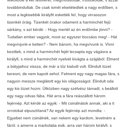
továbbindultak. De csak ismét elsetétedtek a nagy erdőben, s
most a legkisebbik királyfit eskették feI, hogy virrasszon
tizenkét óráig. Tizenkét órakor odament a harminchét fejű
sárkány, s azt kérdé: - Hogy mertél az én erdőmbe jönni? -
Tudatlan ember vagyok, most az egyszer bocsáss meg! - Hát
megvívjunk-e ketten? - Nem bánom, ha megvívunk is. Vívni
kezdtek, s mind a harminchét fejét lecsapta egy vágásra a
királyfi, s mind a harminchét nyelvét kivágta a szájából. Elment
a bátyjaihoz vissza, de már a tűz kialudt volt. Elindult tüzet
keresni, de nem kapott sehol. Felment egy nagy magas fára, s
nagyon messze meglátott egy kis világosságot. Elindult oda
egy kis tüzet hozni. Útközben nagy szélvész támadt, s beállott
egy nagy odvas fába. Hát arra a fára reászállott három
fejérnép. Azt kérdé az egyik: - Mit csinálnátok annak, aki a ti
orrotokat elpusztítaná? Az egyik fejérnép azt mondta: -
Egyebet nem csinálnék, van nekem egy kardom, levetném a
fáról, s amerre a markolatja esik, arra van három királyfi, s