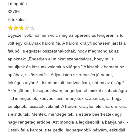
Látogatás
32786
Értékelés
Egyszer volt, hol nem volt, még az óperenciás tengeren is túl,
volt egy királynak három fia. A három királyfi sohasem járt ki a
faluból, s egyszer összetanakodtak, hogy megmondják az
apjoknak: „Engedjen el minket szabadságra, hogy mi is
tanuljunk és lássunk valamit a világon." A kisebbik bement az
apjához, s köszönté: - Adjon isten szerencsés jó napot,
felséges atyám! - Isten hozott, kedves fiam, hát mi az újság? -
Azért jöttem, felséges atyám, engedjen el minket szabadságra.
- El is engedlek, kedves fiaim, menjetek szabadságra, hogy
tanuljatok, lássatok valamit. A három királyfiú felült három lóra,
s elindultak. Mentek, mendegéltek, s estére beérkeztek egy
nagy rengeteg erdőbe. Azt mondja a legkisebbik a bátyjainak: -
Üssük fel a kardot, s te pedig, legnagyobbik bátyám, esküdjél