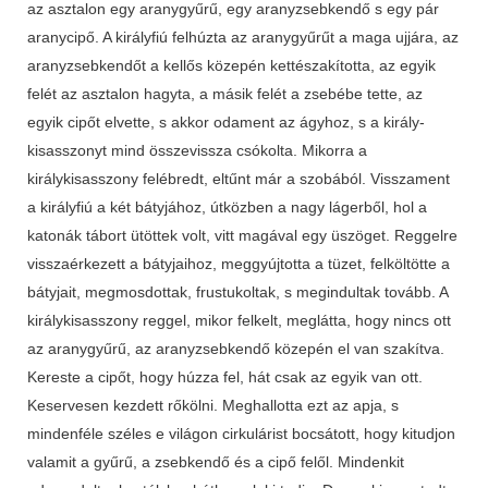
az asztalon egy aranygyűrű, egy aranyzsebkendő s egy pár
aranycipő. A királyfiú felhúzta az aranygyűrűt a maga ujjára, az
aranyzsebkendőt a kellős közepén kettészakította, az egyik
felét az asztalon hagyta, a másik felét a zsebébe tette, az
egyik cipőt elvette, s akkor odament az ágyhoz, s a király­
kisasszonyt mind összevissza csókolta. Mikorra a
királykisasszony felébredt, eltűnt már a szobából. Visszament
a királyfiú a két bátyjához, útközben a nagy lágerből, hol a
katonák tábort ütöttek volt, vitt magával egy üszöget. Reggelre
visszaérkezett a bátyjaihoz, meggyújtotta a tüzet, felköltötte a
bátyjait, megmosdottak, frustukoltak, s megindultak tovább. A
királykisasszony reggel, mikor felkelt, meglátta, hogy nincs ott
az aranygyűrű, az aranyzsebkendő közepén el van szakítva.
Kereste a cipőt, hogy húzza fel, hát csak az egyik van ott.
Keservesen kezdett rőkölni. Meghallotta ezt az apja, s
mindenféle széles e világon cirkulárist bocsátott, hogy kitudjon
valamit a gyűrű, a zsebkendő és a cipő felől. Mindenkit