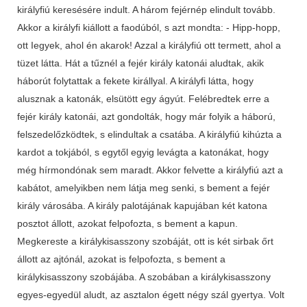
királyfiú keresésére indult. A három fejérnép elindult tovább.
Akkor a királyfi kiállott a faodúból, s azt mondta: - Hipp-hopp,
ott Iegyek, ahol én akarok! Azzal a királyfiú ott termett, ahol a
tüzet látta. Hát a tűznél a fejér király katonái aludtak, akik
háborút folytattak a fekete királlyal. A királyfi látta, hogy
alusznak a katonák, elsütött egy ágyút. Felébredtek erre a
fejér király katonái, azt gondolták, hogy már folyik a háború,
felszedelőzködtek, s elindultak a csatába. A királyfiú kihúzta a
kardot a tokjából, s egytől egyig levágta a katonákat, hogy
még hírmondónak sem maradt. Akkor felvette a királyfiú azt a
kabátot, amelyikben nem látja meg senki, s bement a fejér
király városába. A király palotájának kapujában két katona
posztot állott, azokat felpofozta, s bement a kapun.
Megkereste a királykisasszony szobáját, ott is két sirbak őrt
állott az ajtónál, azokat is felpofozta, s bement a
királykisasszony szobájába. A szobában a királykisasszony
egyes-egyedül aludt, az asztalon égett négy szál gyertya. Volt