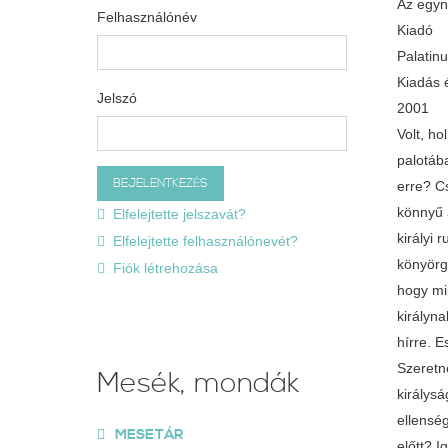
Az egyn
Felhasználónév
Kiadó
Palatin
Kiadás 
Jelszó
2001
Volt, ho
palotába
erre? C
könnyű 
Elfelejtette jelszavát?
királyi 
Elfelejtette felhasználónevét?
könyörgö
Fiók létrehozása
hogy mil
királyna
hírre. E
Szeretn
Mesék, mondák
királys
ellenség
MESETÁR
előtt? 