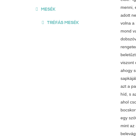
menni, e
MESÉK
adott ne
TRÉFÁS MESÉK
volna a 
mond vag
dobszóv
rengeteg
beletűz
viszont 
ahogy sé
sapkájáb
azt a pa
híd, s 
ahol cs
bocskort
egy szó
mint az 
belevágt