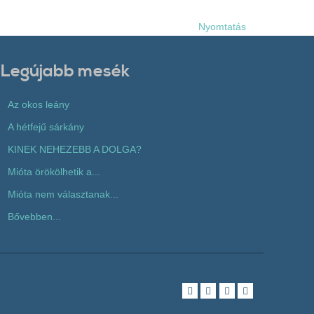
Nyomtatás
Legújabb mesék
Az okos leány
A hétfejű sárkány
KINEK NEHEZEBB A DOLGA?
Mióta örökölhetik a...
Mióta nem választanak...
Bővebben...