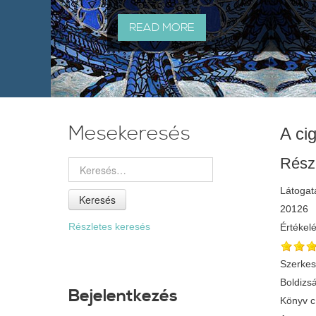
READ MORE
Mesekeresés
A cig
Rész
Látogat
Keresés
20126
Részletes keresés
Értékel
Szerkes
Boldizsá
Bejelentkezés
Könyv 