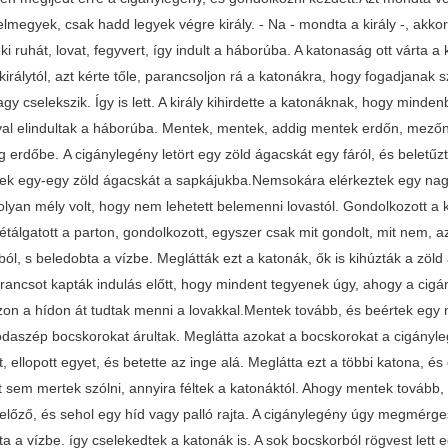
lmegyek, csak hadd legyek végre király. - Na - mondta a király -, akkor m
ki ruhát, lovat, fegyvert, így indult a háborúba. A katonaság ott várta a 
királytól, azt kérte tőle, parancsoljon rá a katonákra, hogy fogadjanak 
y cselekszik. Így is lett. A király kihirdette a katonáknak, hogy mind
al elindultak a háborúba. Mentek, mentek, addig mentek erdőn, mezőn 
 erdőbe. A cigánylegény letört egy zöld ágacskát egy fáról, és beletűz
tek egy-egy zöld ágacskát a sapkájukba.Nemsokára elérkeztek egy nagy 
olyan mély volt, hogy nem lehetett belemenni lovastól. Gondolkozott a k
tálgatott a parton, gondolkozott, egyszer csak mit gondolt, mit nem, a
ól, s beledobta a vízbe. Meglátták ezt a katonák, ők is kihúzták a zöld
rancsot kapták indulás előtt, hogy mindent tegyenek úgy, ahogy a cigán
azon a hídon át tudtak menni a lovakkal.Mentek tovább, és beértek egy
odaszép bocskorokat árultak. Meglátta azokat a bocskorokat a cigányle
, ellopott egyet, és betette az inge alá. Meglátta ezt a többi katona, és
t sem mertek szólni, annyira féltek a katonáktól. Ahogy mentek tovább, 
előző, és sehol egy híd vagy palló rajta. A cigánylegény úgy megmérges
a a vízbe. így cselekedtek a katonák is. A sok bocskorból rögvest lett 