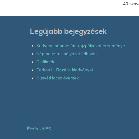
40 szav
Legújabb bejegyzések
Kedvenc népmesém rajzpályázat eredménye
Népmese rajzpályázat felhívás
Diafilmek
Farkas L. Rozália kiadványai
Húsvéti locsolóversek
Életfa
-
NES