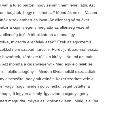
 van a túlsó parton, hogy semmit nem lehet látni. Azt
- Nem tudjátok, hogy mi lehet az? Mondták neki: - Valami
átták a sok embert és lovat. Az ellenség várta őket
mikor a cigánylegény meglátta az ellenség vezérét,
z ellenség felé. A többi katona azonnal így
djátok-e, micsoda ellenfelek ezek? Ezek az egyszemű
ezekkel nem szabad harcolni. Forduljunk azonnal vissza!
or hazaértek, kérdezte tőlük a király: - No, mi az, már
? Azt mondta a cigánylegény: - Még egy élő lélek se
m - felelte a legény -. Minden lövés nélkül elszaladtak. -
 elbeszélte, hogy mit csinált. Kezet szorított vele a
er vagy, hogy minden golyó nélkül véget vetettél a
apig ő legyen a király. Így aztán a cigánylegény
ert megtudta, milyen az, királynak lenni. Máig is él, ha