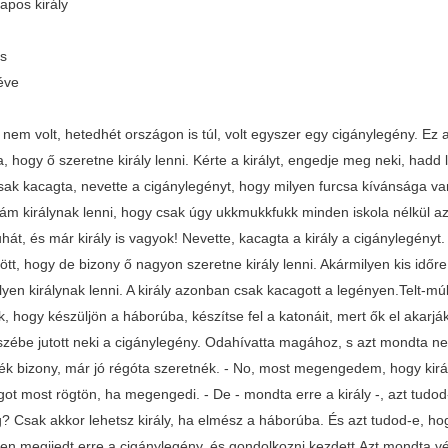
apos király
us
éve
l nem volt, hetedhét országon is túl, volt egyszer egy cigánylegény. Ez
, hogy ő szeretne király lenni. Kérte a királyt, engedje meg neki, hadd l
sak kacagta, nevette a cigánylegényt, hogy milyen furcsa kívánsága va
ám királynak lenni, hogy csak úgy ukkmukkfukk minden iskola nélkül azt
ruhát, és már király is vagyok! Nevette, kacagta a király a cigánylegény
tt, hogy de bizony ő nagyon szeretne király lenni. Akármilyen kis időre
yen királynak lenni. A király azonban csak kacagott a legényen.Telt-múl
k, hogy készüljön a háborúba, készítse fel a katonáit, mert ők el akarjá
szébe jutott neki a cigánylegény. Odahívatta magához, s azt mondta neki
ék bizony, már jó régóta szeretnék. - No, most megengedem, hogy király
ágot most rögtön, ha megengedi. - De - mondta erre a király -, azt tudo
? Csak akkor lehetsz király, ha elmész a háborúba. És azt tudod-e, hog
Igen megijedt erre a cigánylegény, és gondolkozni kezdett.Azt mondta v