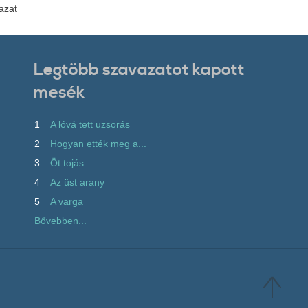
azat
Legtöbb szavazatot kapott
mesék
1
A lóvá tett uzsorás
2
Hogyan ették meg a...
3
Öt tojás
4
Az üst arany
5
A varga
Bővebben...