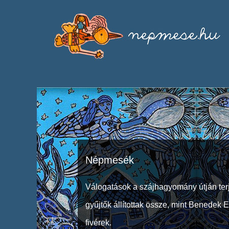
Népmesék
Válogatások a szájhagyomány útján ter
gyűjtők állítottak össze, mint Benedek 
fivérek.