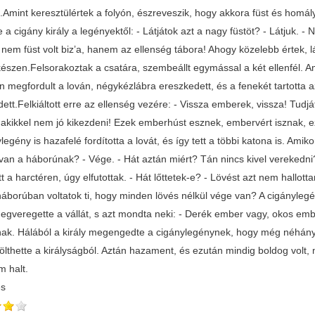
.Amint keresztülértek a folyón, észreveszik, hogy akkora füst és homály
 a cigány király a legényektől: - Látjátok azt a nagy füstöt? - Látjuk. 
 nem füst volt biz’a, hanem az ellenség tábora! Ahogy közelebb értek, l
készen.Felsorakoztak a csatára, szembeállt egymással a két ellenfél. A
n megfordult a lován, négykézlábra ereszkedett, és a fenekét tartotta a
dett.Felkiáltott erre az ellenség vezére: - Vissza emberek, vissza! Tu
, akikkel nem jó kikezdeni! Ezek emberhúst esznek, embervért isznak, 
legény is hazafelé fordította a lovát, és így tett a többi katona is. Amik
 van a háborúnak? - Vége. - Hát aztán miért? Tán nincs kivel verekedni
 a harctéren, úgy elfutottak. - Hát lőttetek-e? - Lövést azt nem hallotta
áborúban voltatok ti, hogy minden lövés nélkül vége van? A cigánylegény
megveregette a vállát, s azt mondta neki: - Derék ember vagy, okos emb
ak. Hálából a király megengedte a cigánylegénynek, hogy még néhány n
ölthette a királyságból. Aztán hazament, és ezután mindig boldog volt, m
 halt.
és