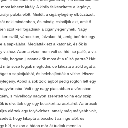
ost lehetsz király. A király felkészítette a legényt,
királyi palota előtt. Mielőtt a cigánylegény elbúcsúzott
szót neki mindenben, és mindig csinálják azt, amit ő
enben szót kell fogadniuk a cigánylegénynek. Nagy
keresztül, városokon, falvakon át, amíg beértek egy
te a sapkájába. Meglátták ezt a katonák, és ők is
vízhez. Azon a vízen nem volt se híd, se palló, a víz
irály, hogyan jussanak ők most át a túlsó partra? Hát
zt már sose fogjuk megtudni, de kihúzta a zöld ágat a
 ágat a sapkájukból, és belehajították a vízbe. Hiszen
ylegény. Abból a sok zöld ágból pedig rögtön lett egy
 nagyvárosba. Volt egy nagy piac abban a városban,
gény, s mivelhogy nagyon szeretett volna egy szép
 ők is elvettek egy-egy bocskort az asztalról. Az árusok
újra elértek egy folyóvízhez, amely még mélyebb volt,
edett, hogy kikapta a bocskort az inge alól, és
egy híd, s azon a hídon már át tudtak menni a