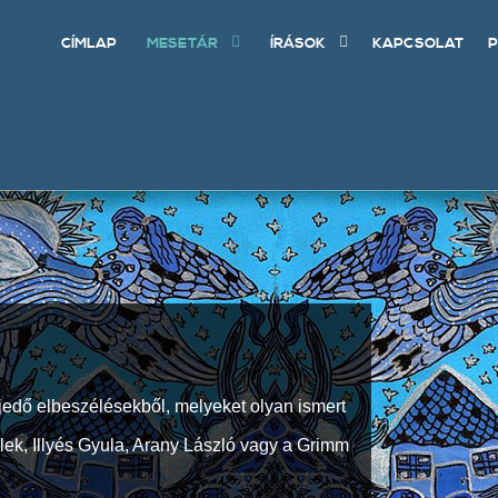
CÍMLAP
MESETÁR
ÍRÁSOK
KAPCSOLAT
P
jedő elbeszélésekből, melyeket olyan ismert
Elek, Illyés Gyula, Arany László vagy a Grimm