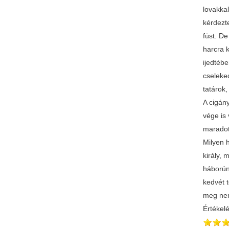
lovakkal
kérdezte
füst. De
harcra 
ijedtébe
cseleke
tatárok
A cigány
vége is
maradott
Milyen h
király, 
háborún
kedvét t
meg nem
Értékel