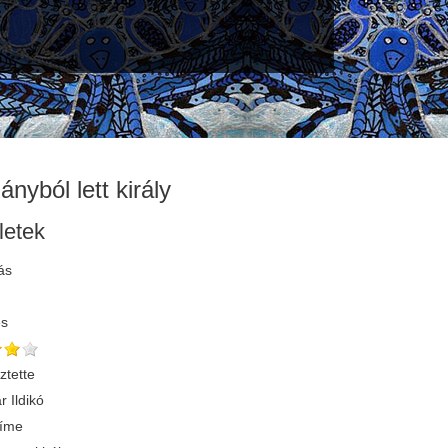
ányból lett király
letek
ás
és
ztette
r Ildikó
címe