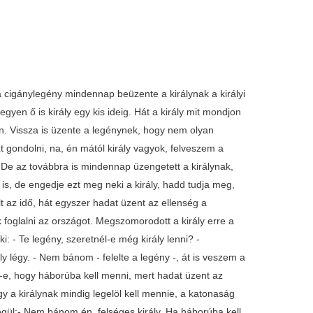
 a cigánylegény mindennap beüzente a királynak a királyi
egyen ő is király egy kis ideig. Hát a király mit mondjon
n. Vissza is üzente a legénynek, hogy nem olyan
 gondolni, na, én mától király vagyok, felveszem a
t. De az továbbra is mindennap üzengetett a királynak,
 is, de engedje ezt meg neki a király, hadd tudja meg,
t az idő, hát egyszer hadat üzent az ellenség a
k foglalni az országot. Megszomorodott a király erre a
: - Te legény, szeretnél-e még király lenni? -
 légy. - Nem bánom - felelte a legény -, át is veszem a
d-e, hogy háborúba kell menni, mert hadat üzent az
y a királynak mindig legelöl kell mennie, a katonaság
égül:- Nem bánom én, felséges király. Ha háborúba kell