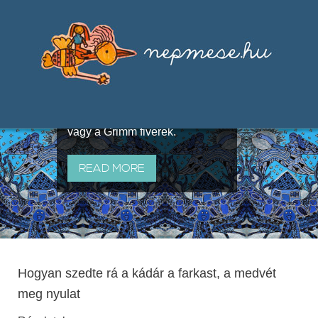
Válogatások a szájhagyomány
útján terjedő elbeszélésekből,
melyeket olyan ismert gyűjtők
állítottak össze, mint Benedek
Elek, Illyés Gyula, Arany László
vagy a Grimm fivérek.
READ MORE
Hogyan szedte rá a kádár a farkast, a medvét
meg nyulat