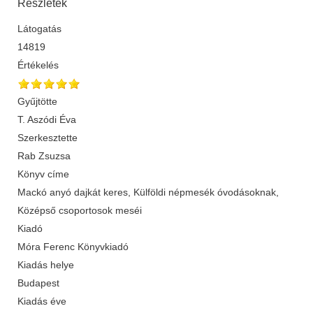
Részletek
Látogatás
14819
Értékelés
Gyűjtötte
T. Aszódi Éva
Szerkesztette
Rab Zsuzsa
Könyv címe
Mackó anyó dajkát keres, Külföldi népmesék óvodásoknak,
Középső csoportosok meséi
Kiadó
Móra Ferenc Könyvkiadó
Kiadás helye
Budapest
Kiadás éve