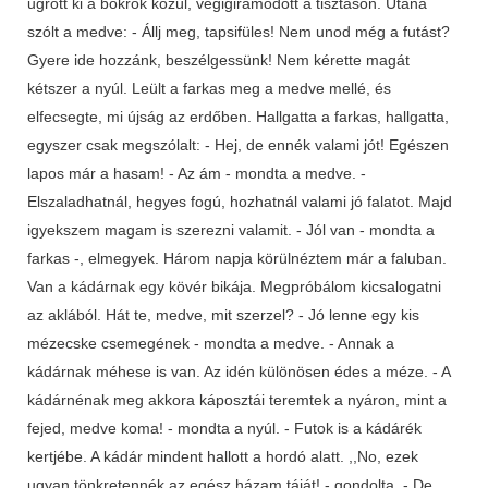
ugrott ki a bokrok közül, végigiramodott a tisztáson. Utána
szólt a medve: - Állj meg, tapsifüles! Nem unod még a futást?
Gyere ide hozzánk, beszélgessünk! Nem kérette magát
kétszer a nyúl. Leült a farkas meg a medve mellé, és
elfecsegte, mi újság az erdőben. Hallgatta a farkas, hallgatta,
egyszer csak megszólalt: - Hej, de ennék valami jót! Egészen
lapos már a hasam! - Az ám - mondta a medve. -
Elszaladhatnál, hegyes fogú, hozhatnál valami jó falatot. Majd
igyekszem magam is szerezni valamit. - Jól van - mondta a
farkas -, elmegyek. Három napja körülnéztem már a faluban.
Van a kádárnak egy kövér bikája. Megpróbálom kicsalogatni
az aklából. Hát te, medve, mit szerzel? - Jó lenne egy kis
mézecske csemegének - mondta a medve. - Annak a
kádárnak méhese is van. Az idén különösen édes a méze. - A
kádárnénak meg akkora káposztái teremtek a nyáron, mint a
fejed, medve koma! - mondta a nyúl. - Futok is a kádárék
kertjébe. A kádár mindent hallott a hordó alatt. ,,No, ezek
ugyan tönkretennék az egész házam táját! - gondolta. - De