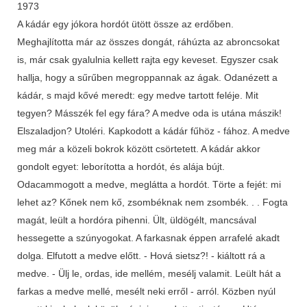
1973
A kádár egy jókora hordót ütött össze az erdőben.
Meghajlította már az összes dongát, ráhúzta az abroncsokat
is, már csak gyalulnia kellett rajta egy keveset. Egyszer csak
hallja, hogy a sűrűben megroppannak az ágak. Odanézett a
kádár, s majd kővé meredt: egy medve tartott feléje. Mit
tegyen? Másszék fel egy fára? A medve oda is utána mászik!
Elszaladjon? Utoléri. Kapkodott a kádár fűhöz - fához. A medve
meg már a közeli bokrok között csörtetett. A kádár akkor
gondolt egyet: leborította a hordót, és alája bújt.
Odacammogott a medve, meglátta a hordót. Törte a fejét: mi
lehet az? Kőnek nem kő, zsombéknak nem zsombék. . . Fogta
magát, leült a hordóra pihenni. Ült, üldögélt, mancsával
hessegette a szúnyogokat. A farkasnak éppen arrafelé akadt
dolga. Elfutott a medve előtt. - Hová sietsz?! - kiáltott rá a
medve. - Ülj le, ordas, ide mellém, mesélj valamit. Leült hát a
farkas a medve mellé, mesélt neki erről - arról. Közben nyúl