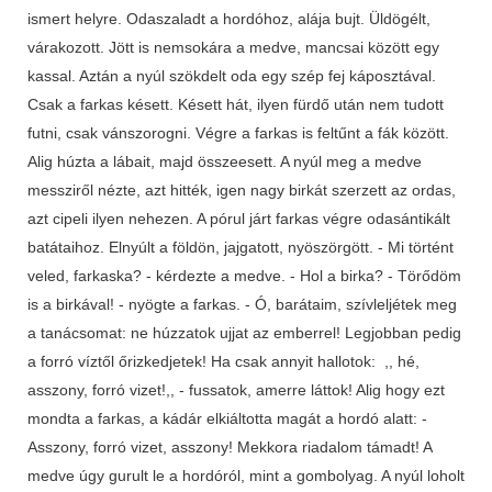
ismert helyre. Odaszaladt a hordóhoz, alája bujt. Üldögélt,
várakozott. Jött is nemsokára a medve, mancsai között egy
kassal. Aztán a nyúl szökdelt oda egy szép fej káposztával.
Csak a farkas késett. Késett hát, ilyen fürdő után nem tudott
futni, csak vánszorogni. Végre a farkas is feltűnt a fák között.
Alig húzta a lábait, majd összeesett. A nyúl meg a medve
messziről nézte, azt hitték, igen nagy birkát szerzett az ordas,
azt cipeli ilyen nehezen. A pórul járt farkas végre odasántikált
batátaihoz. Elnyúlt a földön, jajgatott, nyöszörgött. - Mi történt
veled, farkaska? - kérdezte a medve. - Hol a birka? - Törődöm
is a birkával! - nyögte a farkas. - Ó, barátaim, szívleljétek meg
a tanácsomat: ne húzzatok ujjat az emberrel! Legjobban pedig
a forró víztől őrizkedjetek! Ha csak annyit hallotok: ,, hé,
asszony, forró vizet!,, - fussatok, amerre láttok! Alig hogy ezt
mondta a farkas, a kádár elkiáltotta magát a hordó alatt: -
Asszony, forró vizet, asszony! Mekkora riadalom támadt! A
medve úgy gurult le a hordóról, mint a gombolyag. A nyúl loholt