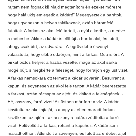
rajtam nem fognak ki! Majd megtanítom én ezeket móresre,
hogy halálukig emlegetik a kádárt!" Megegyeztek a barátok,
hogy ugyanazon a helyen találkoznak, aztán háromfelé
futottak. A farkas az akol felé tartott, a nyúl a kertbe, a medve
a méhesbe. Akkor a kádár is előbújt a hordó alól, és futott,
ahogy csak bírt, az udvarára. A legrövidebb ösvényt
választotta, hogy előbb odaérjen, mint a farkas. Oda is ért. A
birkát biztos helyre: a házba vezette, maga az akol sarka
mögé bújt, s megkérte a feleségét, hogy forraljon egy üst vizet.
A farkas nemsokára ott termett a kádár udvarán. Besurrant a
kapun, és egyenesen az akol felé tartott. A kádár beeresztette
a farkast, aztán rácsapta az ajtót, és kiáltott a feleségének: -
Hé, asszony, forró vizet! Az üstben már forrt a víz. A kádár
kinyitotta az akol ajtaját, s ahogy az éhen maradt farkas
kiszökkent az ajtón - az asszony a hátára zúdította a forró
vizet. Felüvöltött a farkas, rohant a kapuhoz. A kádár sem
maradt otthon. Átlendült a sövényen, és futott az erdőbe, a jól