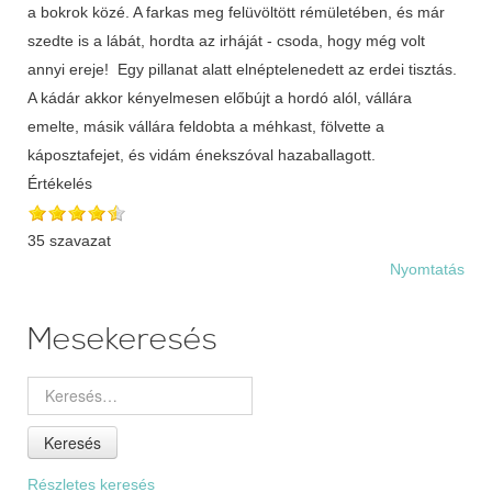
a bokrok közé. A farkas meg felüvöltött rémületében, és már
szedte is a lábát, hordta az irháját - csoda, hogy még volt
annyi ereje! Egy pillanat alatt elnéptelenedett az erdei tisztás.
A kádár akkor kényelmesen előbújt a hordó alól, vállára
emelte, másik vállára feldobta a méhkast, fölvette a
káposztafejet, és vidám énekszóval hazaballagott.
Értékelés
35 szavazat
Nyomtatás
Mesekeresés
Keresés
Részletes keresés