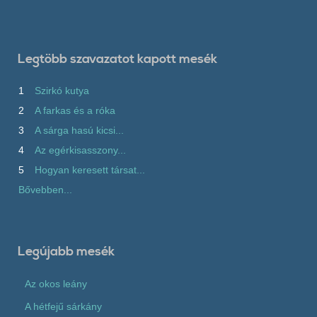
Legtöbb szavazatot kapott mesék
1
Szirkó kutya
2
A farkas és a róka
3
A sárga hasú kicsi...
4
Az egérkisasszony...
5
Hogyan keresett társat...
Bővebben...
Legújabb mesék
Az okos leány
A hétfejű sárkány