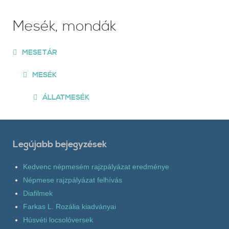
Mesék, mondák
MESETÁR
MESÉK
ÁLLATMESÉK
Legújabb bejegyzések
Kedvenc népmesém rajzpályázat eredménye
Népmese rajzpályázat felhívás
Diafilmek
Farkas L. Rozália kiadványai
Húsvéti locsolóversek