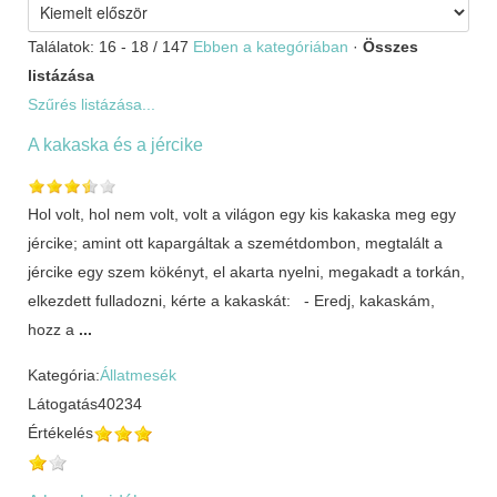
Találatok: 16 - 18 / 147
Ebben a kategóriában
·
Összes
listázása
Szűrés listázása...
A kakaska és a jércike
Hol volt, hol nem volt, volt a világon egy kis kakaska meg egy
jércike; amint ott kapargáltak a szemétdombon, megtalált a
jércike egy szem kökényt, el akarta nyelni, megakadt a torkán,
elkezdett fulladozni, kérte a kakaskát: - Eredj, kakaskám,
hozz a
...
Kategória:
Állatmesék
Látogatás
40234
Értékelés