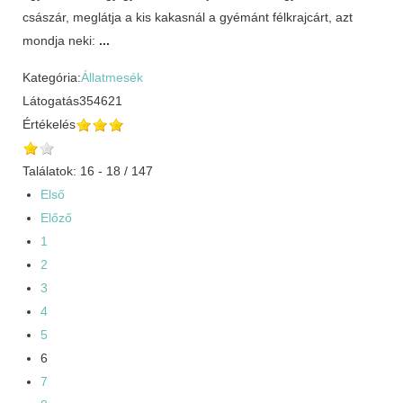
császár, meglátja a kis kakasnál a gyémánt félkrajcárt, azt
mondja neki:
...
Kategória:
Állatmesék
Látogatás
354621
Értékelés
Találatok: 16 - 18 / 147
Első
Előző
1
2
3
4
5
6
7