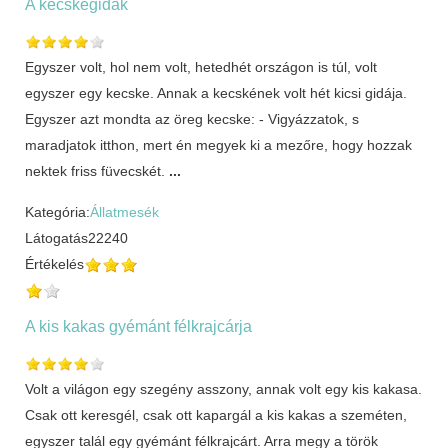
A kecskegidák
Egyszer volt, hol nem volt, hetedhét országon is túl, volt
egyszer egy kecske. Annak a kecskének volt hét kicsi gidája.
Egyszer azt mondta az öreg kecske: - Vigyázzatok, s
maradjatok itthon, mert én megyek ki a mezőre, hogy hozzak
nektek friss füvecskét.
...
Kategória:
Állatmesék
Látogatás
22240
Értékelés
A kis kakas gyémánt félkrajcárja
Volt a világon egy szegény asszony, annak volt egy kis kakasa.
Csak ott keresgél, csak ott kapargál a kis kakas a szeméten,
egyszer talál egy gyémánt félkrajcárt. Arra megy a török