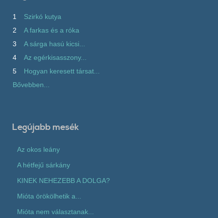
1
Szirkó kutya
2
A farkas és a róka
3
A sárga hasú kicsi...
4
Az egérkisasszony...
5
Hogyan keresett társat...
Bővebben...
Legújabb mesék
Az okos leány
A hétfejű sárkány
KINEK NEHEZEBB A DOLGA?
Mióta örökölhetik a...
Mióta nem választanak...