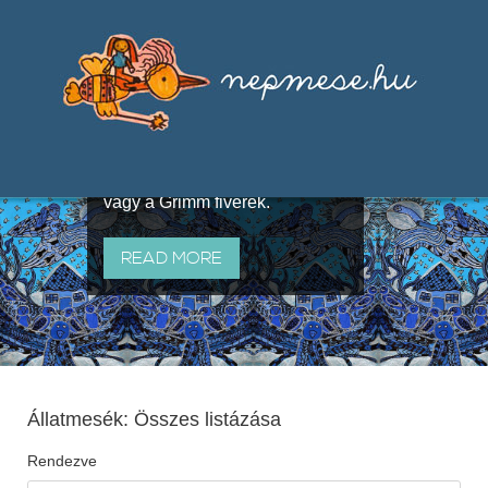
Válogatások a szájhagyomány
útján terjedő elbeszélésekből,
melyeket olyan ismert gyűjtők
állítottak össze, mint Benedek
Elek, Illyés Gyula, Arany László
vagy a Grimm fivérek.
READ MORE
Állatmesék: Összes listázása
Rendezve