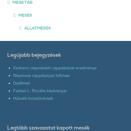
MESETÁR
MESÉK
ÁLLATMESÉK
Legújabb bejegyzések
Kedvenc népmesém rajzpályázat eredménye
Népmese rajzpályázat felhívás
Diafilmek
Farkas L. Rozália kiadványai
Húsvéti locsolóversek
Legtöbb szavazatot kapott mesék