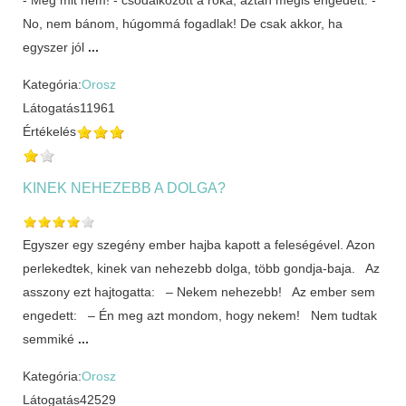
No, nem bánom, húgommá fogadlak! De csak akkor, ha
egyszer jól
...
Kategória:
Orosz
Látogatás
11961
Értékelés
KINEK NEHEZEBB A DOLGA?
Egyszer egy szegény ember hajba kapott a feleségével. Azon
perlekedtek, kinek van nehezebb dolga, több gondja-baja. Az
asszony ezt hajtogatta: – Nekem nehezebb! Az ember sem
engedett: – Én meg azt mondom, hogy nekem! Nem tudtak
semmiké
...
Kategória:
Orosz
Látogatás
42529