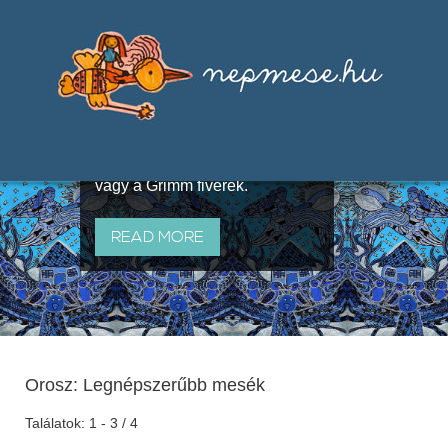
Válogatások a szájhagyomány
útján terjedő elbeszélésekből,
melyeket olyan ismert gyűjtők
állítottak össze, mint Benedek
Elek, Illyés Gyula, Arany László
vagy a Grimm fivérek.
READ MORE
Orosz: Legnépszerűbb mesék
Találatok: 1 - 3 / 4