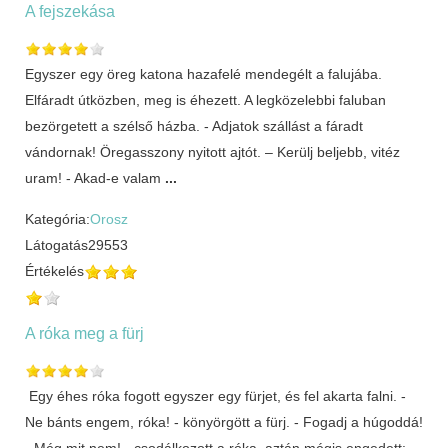
A fejszekása
Egyszer egy öreg katona hazafelé mendegélt a falujába.
Elfáradt útközben, meg is éhezett. A legközelebbi faluban
bezörgetett a szélső házba. - Adjatok szállást a fáradt
vándornak! Öregasszony nyitott ajtót. – Kerülj beljebb, vitéz
uram! - Akad-e valam
...
Kategória:
Orosz
Látogatás
29553
Értékelés
A róka meg a fürj
Egy éhes róka fogott egyszer egy fürjet, és fel akarta falni. -
Ne bánts engem, róka! - könyörgött a fürj. - Fogadj a húgoddá!
- Még mit nem! - csodálkozott a róka, aztán mégis engedett: -