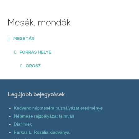
Mesék, mondák
MESETÁR
FORRÁS HELYE
OROSZ
Legújabb bejegyzések
Kedvenc népmesém rajzpályázat eredménye
Népmese rajzpályázat felhívás
Diafilmek
Farkas L. Rozália kiadványai