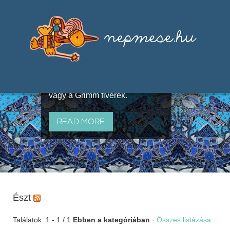
Válogatások a szájhagyomány
útján terjedő elbeszélésekből,
melyeket olyan ismert gyűjtők
állítottak össze, mint Benedek
Elek, Illyés Gyula, Arany László
vagy a Grimm fivérek.
READ MORE
Észt
Találatok: 1 - 1 / 1
Ebben a kategóriában
·
Összes listázása