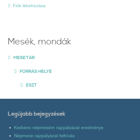
Fiók létrehozása
Mesék, mondák
MESETÁR
FORRÁS HELYE
ÉSZT
Legújabb bejegyzések
Kedvenc népmesém rajzpályázat eredménye
Népmese rajzpályázat felhívás