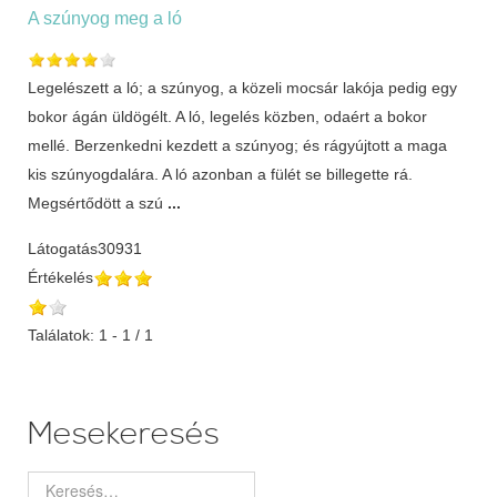
A szúnyog meg a ló
Legelészett a ló; a szúnyog, a közeli mocsár lakója pedig egy
bokor ágán üldögélt. A ló, legelés közben, odaért a bokor
mellé. Berzenkedni kezdett a szúnyog; és rágyújtott a maga
kis szúnyogdalára. A ló azonban a fülét se billegette rá.
Megsértődött a szú
...
Látogatás
30931
Értékelés
Találatok: 1 - 1 / 1
Mesekeresés